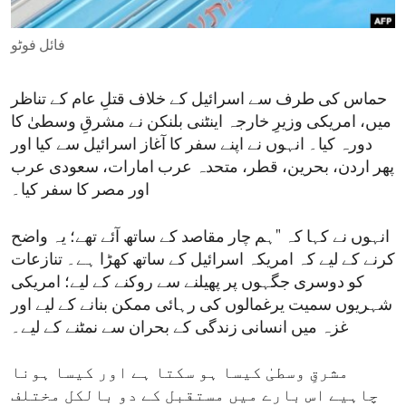
ENVIRONMENT AND HEALTH
فائل فوٹو
IDEALS AND INSTITUTIONS
حماس کی طرف سے اسرائیل کے خلاف قتلِ عام کے تناظر
میں، امریکی وزیرِ خارجہ اینٹنی بلنکن نے مشرقِ وسطیٰ کا
دورہ کیا۔ انہوں نے اپنے سفر کا آغاز اسرائیل سے کیا اور
پھر اردن، بحرین، قطر، متحدہ عرب امارات، سعودی عرب
اور مصر کا سفر کیا۔
انہوں نے کہا کہ "ہم چار مقاصد کے ساتھ آئے تھے؛ یہ واضح
کرنے کے لیے کہ امریکہ اسرائیل کے ساتھ کھڑا ہے۔ تنازعات
کو دوسری جگہوں پر پھیلنے سے روکنے کے لیے؛ امریکی
شہریوں سمیت یرغمالوں کی رہائی ممکن بنانے کے لیے اور
غزہ میں انسانی زندگی کے بحران سے نمٹنے کے لیے۔
مشرقِ وسطیٰ کیسا ہو سکتا ہے اور کیسا ہونا
چاہیے اس بارے میں مستقبل کے دو بالکل مختلف