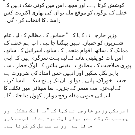
کوشش کرتا ہے.. اور مجھے اس میں کوئی شک نہیں کہ
خطے کے لوگوں کو موقع ملے تو ان کی بھاری اکثریت کس
راستے کا انتخاب کرے گی۔
وزیرِ خارجہ نے کہا کہ ’’ حماس کے مظالم کے لیے عام
شہریوں کو خمیازہ نہیں بھگتنا چاہیے۔ اب ہم خطے کے
ممالک کے ساتھ، اقوامِ متحدہ کے ساتھ، اسرائیل کے ساتھ،
اس بات کو یقینی بنانے کے لیے بہت سرگرم ہیں کہ اپنی
پوری صلاحیت کے مطابق یہ یقینی بنائیں کہ لوگ خطرے سے
باہر نکل سکیں اور انہیں جس امداد کی ضرورت ہے
جیسے خوراک، پانی۔ دوا وہ ان تک پہنچ سکے۔ ایسا کرنے
کے لیےغزہ سے مصر کے جزیرہ نما سینائی میں نکلنے کا
انتہائی جنوبی مقام رفح دوبارہ کھول دیا جائے گا۔
امریکی وزیرِ خارجہ نے کہا کہ "یہ ایک مشکل اور
چیلنجنگ وقت ہے، لیکن ایک عزم ہے کہ اس سے گزر
جانا ہے اور یہ سب مل کر کرنا ہے۔