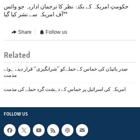
حکومتِ امریکہ کے نکتۂ نظر کا ترجمان اداریہ جو وائس
آف امریکہ سے نشر کیا گیا**
Share
Follow us
Related
صدر بائیڈن کی حماس کے حملےکو ’’شرانگیزی‘‘ قرار دیتے ہوئے
مذمت
امریکہ کی اسرائیل پر حماس کے دہشت گرد حملے کی مذمت
FOLLOW US