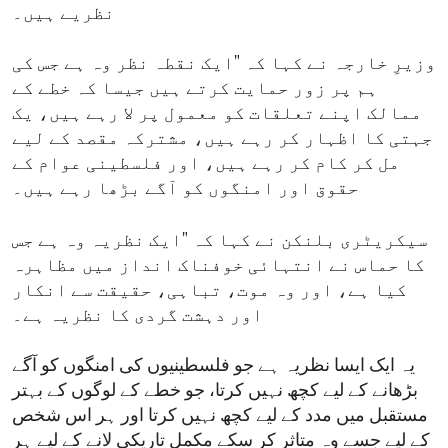
نظریے ہیں۔
وزیرِ خارجہ نے کہا کہ "ایک نقطہ نظر وہ ہے جس کی
ہم پر زور حمایت کرتے ہیں جیسا کہ خطے کے
ممالک اپنے تعلقات کو معمول پر لا رہے ہیں، یک
جہتی کا اظہار کر رہے ہیں، مشترکہ مقصد کے لیے
مل کر کام کر رہے ہیں، اور فلسطینی عوام کے
حقوق اور امنگوں کو آگے بڑھا رہے ہیں۔
سیکریٹری بلنکن نے کہا کہ "ایک نظریہ وہ ہے جس
کا حماس نے انتہائی خوفناک انداز میں مظاہرہ
کیا ہے، اور وہ موت، تباہی، حقیقت سے انکار
اور دہشت گردی کا نظریہ ہے۔
یہ ایک ایسا نظریہ ہے جو فلسطینیوں کی امنگوں کو آگے
بڑھانے کے لیے کچھ نہیں کرتا، جو خطے کے لوگوں کے بہتر
مستقبل میں مدد کے لیے کچھ نہیں کرتا اور ہر اس شخص
کے لیے جسے وہ متاثر کر سکے مکمل تاریکی لانے کے لیے ہر