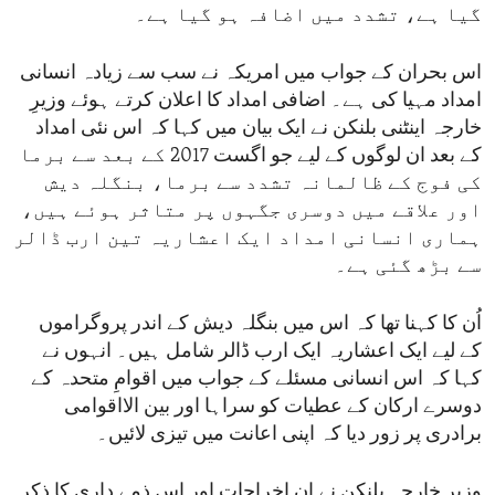
گیا ہے، تشدد میں اضافہ ہو گیا ہے۔
اس بحران کے جواب میں امریکہ نے سب سے زیادہ انسانی
امداد مہیا کی ہے۔ اضافی امداد کا اعلان کرتے ہوئے وزیرِ
خارجہ اینٹنی بلنکن نے ایک بیان میں کہا کہ اس نئی امداد
کے بعد ان لوگوں کے لیے جو اگست 2017 کے بعد سے برما
کی فوج کے ظالمانہ تشدد سے برما، بنگلہ دیش
اور علاقے میں دوسری جگہوں پر متاثر ہوئے ہیں،
ہماری انسانی امداد ایک اعشاریہ تین ارب ڈالر
سے بڑھ گئی ہے۔
اُن کا کہنا تھا کہ اس میں بنگلہ دیش کے اندر پروگراموں
کے لیے ایک اعشاریہ ایک ارب ڈالر شامل ہیں۔ انہوں نے
کہا کہ اس انسانی مسئلے کے جواب میں اقوامِ متحدہ کے
دوسرے ارکان کے عطیات کو سراہا اور بین الااقوامی
برادری پر زور دیا کہ اپنی اعانت میں تیزی لائیں۔
وزیرِ خارجہ بلنکن نے ان اخراجات اور اس ذمے داری کا ذکر