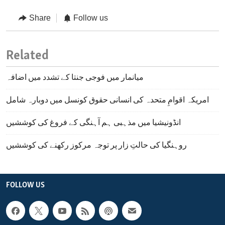
Share
Follow us
Related
میانمار میں فوجی جنتا کے تشدد میں اضافہ
امریکہ اقوامِ متحدہ کی انسانی حقوق کونسل میں دوبارہ شامل
انڈونیشیا میں مذہبی ہم آہنگی کے فروغ کی کوششیں
روہنگیا کی حالتِ زار پر توجہ مرکوز رکھنے کی کوششیں
FOLLOW US