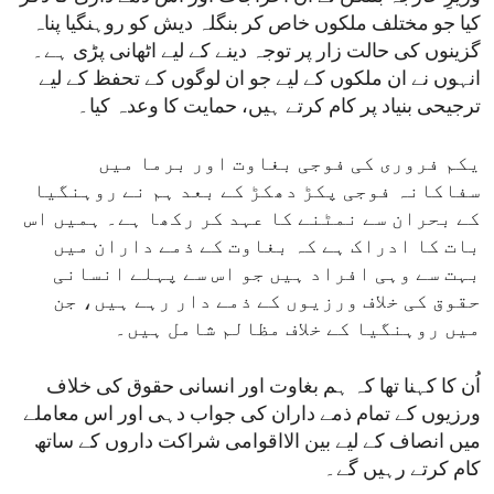
کیا جو مختلف ملکوں خاص کر بنگلہ دیش کو روہنگیا پناہ
گزینوں کی حالت زار پر توجہ دینے کے لیے اٹھانی پڑی ہے۔
انہوں نے ان ملکوں کے لیے جو ان لوگوں کے تحفظ کے لیے
ترجیحی بنیاد پر کام کرتے ہیں، حمایت کا وعدہ کیا۔
یکم فروری کی فوجی بغاوت اور برما میں
سفاکانہ فوجی پکڑ دھکڑ کے بعد ہم نے روہنگیا
کے بحران سے نمٹنے کا عہد کر رکھا ہے۔ ہمیں اس
بات کا ادراک ہے کہ بغاوت کے ذمے داران میں
بہت سے وہی افراد ہیں جو اس سے پہلے انسانی
حقوق کی خلاف ورزیوں کے ذمے دار رہے ہیں، جن
میں روہنگیا کے خلاف مظالم شامل ہیں۔
اُن کا کہنا تھا کہ ہم بغاوت اور انسانی حقوق کی خلاف
ورزیوں کے تمام ذمے داران کی جواب دہی اور اس معاملے
میں انصاف کے لیے بین الااقوامی شراکت داروں کے ساتھ
کام کرتے رہیں گے۔