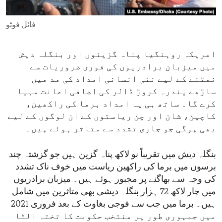
ENVIRONMENT AND HEALTH
فائل فوٹو
IDEALS AND INSTITUTIONS
امریکہ روہنگیا پناہ گزینوں اور بنگلہ دیش
میں میزبان برادریوں کی فوری ضروریات سے
نمٹنے کے لیے نئی انسانی امداد کی مد میں
ساڑھے پندرہ کروڑ ڈالر کی اضافی اعانت مہیا
کرے گا۔ ساتھ ہی یہ امداد برما کی راکھین،
کاچین، شان اور چن ریاستوں کے ان لوگوں کے لیے
بھی ہوگی جو جاری تشدد سے متاثر ہوئے ہیں۔
بنگلہ دیش میں تقریباً نو لاکھ پناہ گزین ہیں جو گزشتہ چند
برسوں میں برما کی راکھین ریاست میں خوف ناک تشدد
کی وجہ سے بھاگنے پر مجبور ہوئے ہیں۔ میزبان برادریوں
میں چار لاکھ 72 ہزار بنگلہ دیشی بھی متاثرین میں شامل
ہیں۔ برما میں جب سے فوجی بغاوت کے بعد فروری 2021
میں جمہوری طور پر منتخب حکومت کا تختہ الٹا