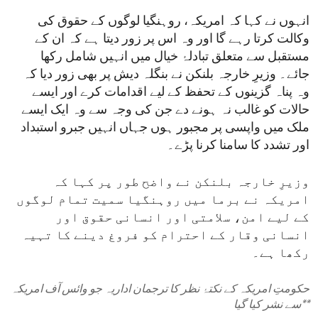
انہوں نے کہا کہ امریکہ، روہنگیا لوگوں کے حقوق کی
وکالت کرتا رہے گا اور وہ اس پر زور دیتا ہے کہ ان کے
مستقبل سے متعلق تبادلۂ خیال میں انہیں شامل رکھا
جائے۔ وزیرِ خارجہ بلنکن نے بنگلہ دیش پر بھی زور دیا کہ
وہ پناہ گزینوں کے تحفظ کے لیے اقدامات کرے اور ایسے
حالات کو غالب نہ ہونے دے جن کی وجہ سے وہ ایک ایسے
ملک میں واپسی پر مجبور ہوں جہاں انہیں جبرو استبداد
اور تشدد کا سامنا کرنا پڑے۔
وزیرِ خارجہ بلنکن نے واضح طور پر کہا کہ
امریکہ نے برما میں روہنگیا سمیت تمام لوگوں
کے لیے امن، سلامتی اور انسانی حقوق اور
انسانی وقار کے احترام کو فروغ دینے کا تہیہ
رکھا ہے۔
حکومتِ امریکہ کے نکتۂ نظر کا ترجمان اداریہ جو وائس آف امریکہ
**
سے نشر کیا گیا