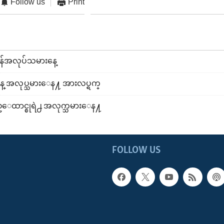
Follow us
Print
်အလုပ်သမားနေ့
္ အလုပ္သမားေန႔ အားလပ္ရက္
ေထာင္စုရဲ႕ အလုက္သမားေန႔
FOLLOW US