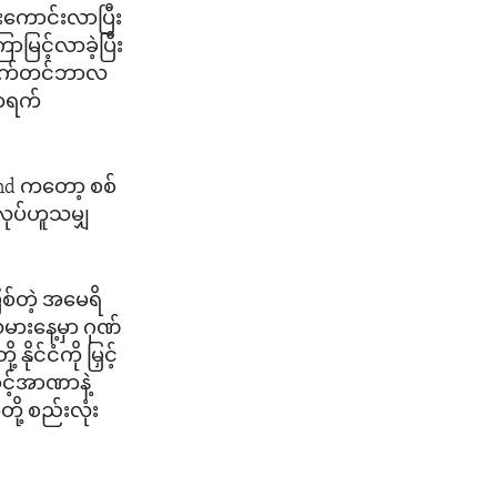
ောင်းလာပြီး
ြင့်လာခဲ့ပြီး
က စက်တင်ဘာလ
်တရက်
and ကတော့ စစ်
လုပ်ဟူသမျှ
ြစ်တဲ့ အမေရိ
သမားနေ့မှာ ဂုဏ်
င်ငံကို မြှင့်
င့်အာဏာနဲ့
ု့ စည်းလုံး