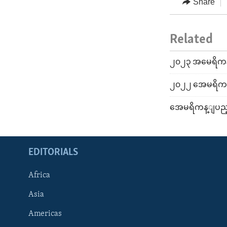
Share
Related
၂၀၂၃ အမေရိကန
၂၀၂၂ အေမရိကန
အေမရိကန္ျပည္
EDITORIALS
Africa
Asia
Americas