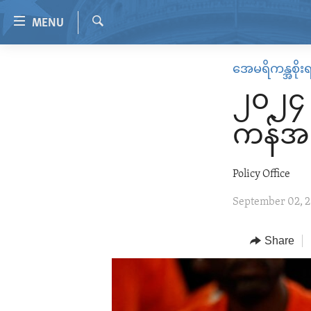
Accessibility
MENU
links
Search
Skip
HOME
အေမရိကန္အစိုး
to
VIDEO
main
၂၀၂၄ 
content
RADIO
Skip
ကန်အစ
REGIONS
to
main
TOPICS
AFRICA
Policy Office
Navigation
ARCHIVE
AMERICAS
HUMAN RIGHTS
Skip
September 02, 
to
ABOUT US
ASIA
SECURITY AND DEFENSE
Search
EUROPE
AID AND DEVELOPMENT
Share
MIDDLE EAST
DEMOCRACY AND GOVERNANCE
ECONOMY AND TRADE