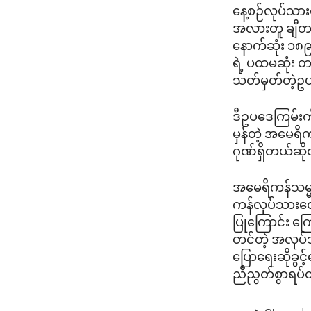
နေ့စဉ်လုပ်သ
အလားတူ ချီတက်
နောက်ဆုံး ၁၈
ရဲ့ ပထမဆုံး တ
သတ်မှတ်တဲ့ဥပဒ
ဒီဥပဒေကြမ်းကိ
မှန်တဲ့ အမေရိ
ဂုဏ်ရှိတယ်ဆို
အမေရိကန်သမ္မတ 
ကန်လုပ်သားတွေရဲ
ပြုကြောင်း ကြေ
တင်တဲ့ အလုပ်
ပြောရေးဆိုခွင
ညီညွတ်စွာရပ