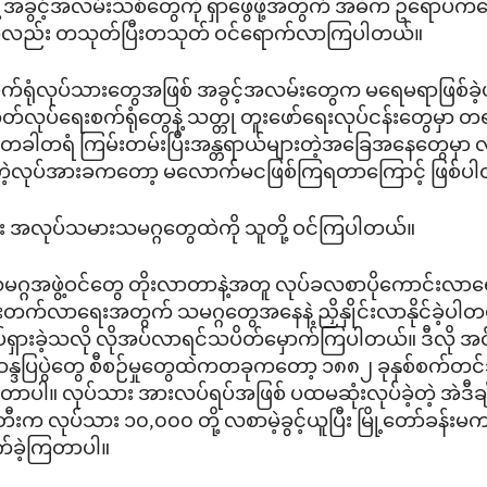
့ အခွင့်အလမ်းသစ်တွေကို ရှာဖွေဖို့အတွက် အဓိက ဥရောပကနေ 
လည်း တသုတ်ပြီးတသုတ် ဝင်ရောက်လာကြပါတယ်။
စက်ရုံလုပ်သားတွေအဖြစ် အခွင့်အလမ်းတွေက မရေမရာဖြစ်ခဲ့
်လုပ်ရေးစက်ရုံတွေနဲ့ သတ္တု တူးဖော်ရေးလုပ်ငန်းတွေမှာ တ
တခါတရံ ကြမ်းတမ်းပြီးအန္တရာယ်များတဲ့အခြေအနေတွေမှာ လ
းရတဲ့လုပ်အားခကတော့ မလောက်မငဖြစ်ကြရတာကြောင့် ဖြစ်ပ
း အလုပ်သမားသမဂ္ဂတွေထဲကို သူတို့ ဝင်ကြပါတယ်။
္ဂအဖွဲ့ဝင်တွေ တိုးလာတာနဲ့အတူ လုပ်ခလစာပိုကောင်းလာရေး၊
က်လာရေးအတွက် သမဂ္ဂတွေအနေနဲ့ ညှိနှိုင်းလာနိုင်ခဲ့ပါတယ
ုပ်ရှားခဲ့သလို လိုအပ်လာရင်သပိတ်မှောက်ကြပါတယ်။ ဒီလို အင
့ဆန္ဒပြပွဲတွေ စီစဉ်မှုတွေထဲကတခုကတော့ ၁၈၈၂ ခုနှစ်စက်
ကြတာပါ။ လုပ်သား အားလပ်ရပ်အဖြစ် ပထမဆုံးလုပ်ခဲ့တဲ့ အဲဒီချ
ီးက လုပ်သား ၁၀,၀၀၀ တို့ လစာမဲ့ခွင့်ယူပြီး မြို့တော်ခန်
တက်ခဲ့ကြတာပါ။