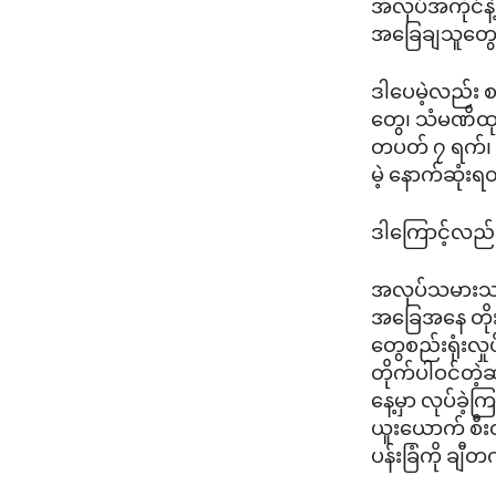
အလုပ်အကိုင်နဲ
အခြေချသူတွေ
ဒါပေမဲ့လည်း 
တွေ၊ သံမဏိထုတ
တပတ် ၇ ရက်၊ 
မဲ့ နောက်ဆုံ
ဒါကြောင့်လည်
အလုပ်သမားသမဂ
အခြေအနေ တိုးတ
တွေစည်းရုံးလှ
တိုက်ပါဝင်တဲ
နေ့မှာ လုပ်ခဲ့
ယူးယောက် စီးတ
ပန်းခြံကို ချီ