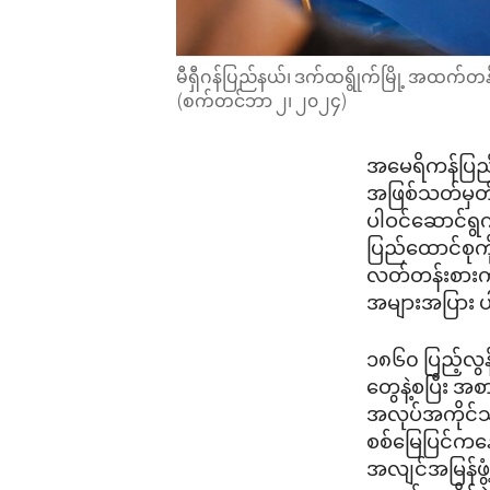
မီရှီဂန်ပြည်နယ်၊ ဒက်ထရွိုက်မြို့ အထက်တ
(စက်တင်ဘာ ၂၊ ၂၀၂၄)
အမေရိကန်ပြည်
အဖြစ်သတ်မှတ်ပြီ
ပါဝင်ဆောင်ရွ
ပြည်ထောင်စု
လတ်တန်းစားကိ
အများအပြား 
၁၈၆၀ ပြည့်လွန
တွေနဲ့စပြီး အစာ
အလုပ်အကိုင်သ
စစ်မြေပြင်ကန
အလျင်အမြန်ဖွံ့