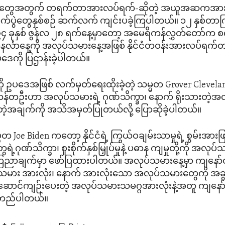
ားတွေအတွက် တရက်တာအားလပ်ရက်-ဆိုတဲ့ အယူအဆကအားက
ပွဲတွေနှစ်စဉ် ဆက်လက် ကျင်းပခဲ့ကြပါတယ်။ ၁၂ နှစ်တာကြာမ
၉၄ ခုနှစ် ဇွန်လ ၂၈ ရက်နေ့မှာတော့ အမေရိကန်လွှတ်တော်
နင်္လာနေ့ကို အလုပ်သမားနေ့အဖြစ် နိုင်ငံတဝန်းအားလပ်ရက
ေကို ပြဌာန်းခဲ့ပါတယ်။
ု ဥပဒေအဖြစ် လက်မှတ်ရေးထိုးခဲ့တဲ့ သမ္မတ Grover Clevel
ကန်တဦးဟာ အလုပ်သမားရဲ့ ဂုဏ်သိက္ခာ၊ နောက် ရိုးသားတဲ့အ
တဲ့အချက်ကို အသိအမှတ်ပြုတယ်လို့ ပြောဆိုခဲ့ပါတယ်။
Joe Biden ကတော့ နိုင်ငံရဲ့ ကြွယ်ဝချမ်းသာမှုရဲ့ စွမ်းအားဖ
့ဂုဏ်သိက္ခာ၊ စူးစိုက်နှစ်မြှုပ်မှုနဲ့ ပဓာန ကျမှုတို့ကို အလုပ်
ညာချက်မှာ ဖော်ပြထားပါတယ်။ အလုပ်သမားနေ့မှာ ကျနော်တို့ နို
သမား အားလုံး၊ နောက် အားလုံးသော အလုပ်သမားတွေကို အခွ
့်ဆောင်ကျဉ်းပေးတဲ့ အလုပ်သမားသမဂ္ဂအားလုံးနဲ့အတူ ကျနော်တိ
်တည်ပါတယ်။