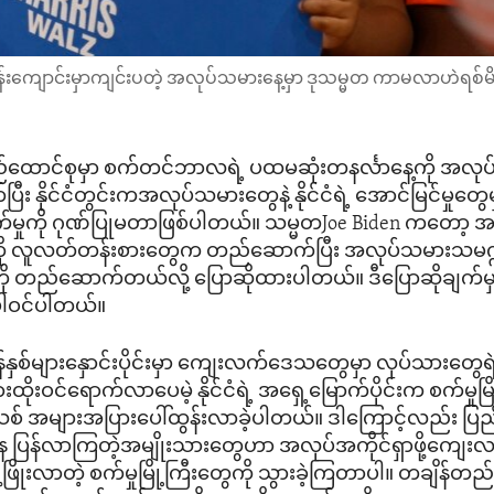
န်းကျောင်းမှာကျင်းပတဲ့ အလုပ်သမားနေ့မှာ ဒုသမ္မတ ကာမလာဟဲရစ်မိန
ထောင်စုမှာ စက်တင်ဘာလရဲ့ ပထမဆုံးတနင်္လာနေ့ကို အလုပ
း နိုင်ငံတွင်းကအလုပ်သမားတွေနဲ့ နိုင်ငံရဲ့ အောင်မြင်မှုတွေမှ
က်မှုကို ဂုဏ်ပြုမတာဖြစ်ပါတယ်။ သမ္မတJoe Biden ကတော့ 
ကို လူလတ်တန်းစားတွေက တည်ဆောက်ပြီး အလုပ်သမားသမဂ
ု တည်ဆောက်တယ်လို့ ပြောဆိုထားပါတယ်။ ဒီပြောဆိုချက်မ
ပါဝင်ပါတယ်။
်နှစ်များနှောင်းပိုင်းမှာ ကျေးလက်ဒေသတွေမှာ လုပ်သားတွေရဲ
းထိုးဝင်ရောက်လာပေမဲ့ နိုင်ငံရဲ့ အရှေ့မြောက်ပိုင်းက စက်မှုမြ
စ် အများအပြားပေါ်ထွန်းလာခဲ့ပါတယ်။ ဒါကြောင့်လည်း ပြည်
ေ ပြန်လာကြတဲ့အမျိုးသားတွေဟာ အလုပ်အကိုင်ရှာဖို့ကျေးလ
ဖြိုးလာတဲ့ စက်မှုမြို့ကြီးတွေကို သွားခဲ့ကြတာပါ။ တချိန်တည်း