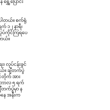
ရွှေ့ပြောင်း
ပါတယ်။ စက်ရုံ
ရက် ၁၂ နာရီ၊
ုပ်ကိုင်ကြရပေ
ါတယ်။
 လုပ်ငန်းခွင်
်။ ချီတက်ပွဲ
်တိုက် အား
တင်ဘာလ ၅ ရက်
ီတက်ပွဲမှာ န
းမကနေ အနီးက