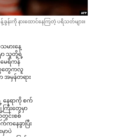
့်ခွန်းကို နားထောင်နေကြတဲ့ ပရိသတ်များ။
်သမားနေ့
ာ သူတို့ရဲ့
အမေရိကန်
္ဂတွေကလူ
ှာ အမှန်တရား
့ နေရာကို စက်
ို့ကြီးတွေမှာ
တွင်းစစ်
က်ကနေခွာပြီး
မှာပဲ