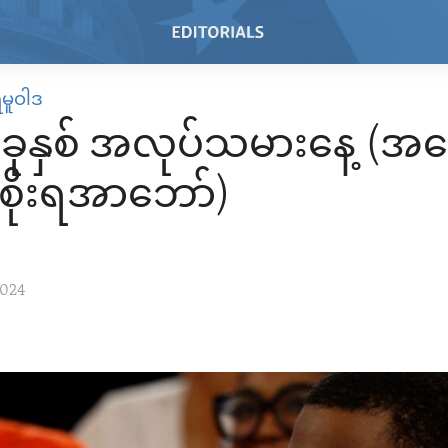
ရမူဝါဒ
ခုနှစ် အလုပ်သမားနေ့ (အမ
ိုးရအာဘော်)
2024