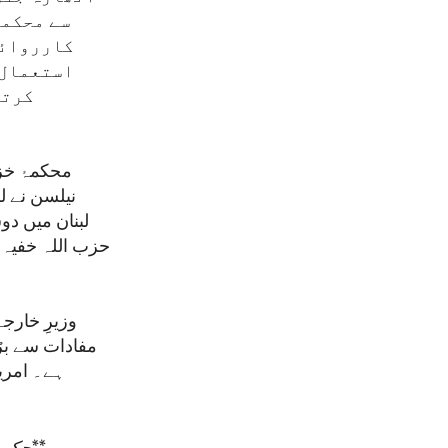
سے محکمہ
کارروائی
استعمال 
کرتا
محکمۂ خز
نیلسن نے ل
لبنان میں د
حزب اللہ خفیہ 
وزیرِ خارجہ
مفادات سے بڑھ
ہے۔ امریک