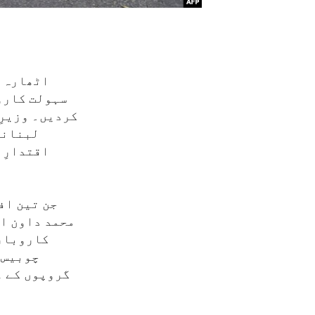
اٹھارہ ج
سہولت کاروں
کردیں۔ وزیرِ
لبنانی 
اقتدارِ 
جن تین اف
محمد داون او
کاروبار 
چوبیس 
گروپوں کے ع