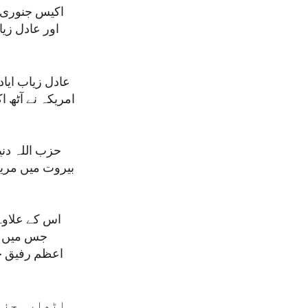
اکیس جنوری ک
اور عادل زی
عادل زیاب ایا
حزب اللہ دن
اٹھارہ جنور