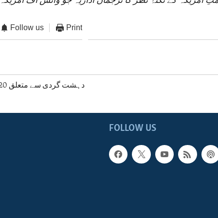
ِ امریکہ کے نکتۂ نظر کا ترجمان اداریہ جو وائس آف امریکہ 
Follow us
Print
دہشت گردی سے متعلق 2020 رپورٹ کا اجرا
FOLLOW US