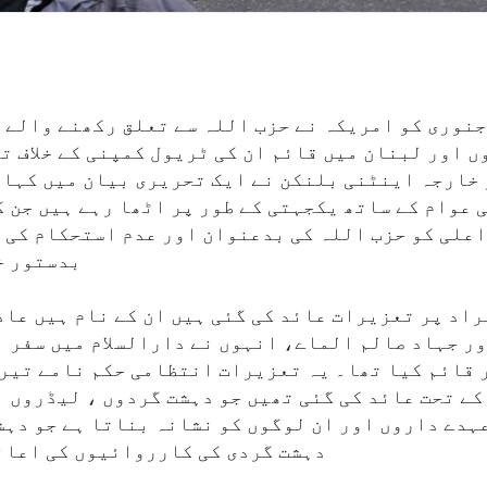
نوری کو امریکہ نے حزب اللہ سے تعلق رکھنے والے 
 اور لبنان میں قائم ان کی ٹریول کمپنی کے خلاف ت
 خارجہ اینٹنی بلنکن نے ایک تحریری بیان میں کہا ک
عوام کے ساتھ یکجہتی کے طور پر اٹھا رہے ہیں جن ک
اعلی کو حزب اللہ کی بدعنوان اور عدم استحکام کی 
بدستور خ
راد پر تعزیرات عائد کی گئی ہیں ان کے نام ہیں عاد
ر جہاد صالم الماے، انہوں نے دارالسلام میں سفر ا
قائم کیا تھا۔ یہ تعزیرات انتظامی حکم نامے تیرہ
کے تحت عائد کی گئی تھیں جو دہشت گردوں ، لیڈروں ا
ہدے داروں اور ان لوگوں کو نشانہ بناتا ہے جو دہش
دہشت گردی کی کارروائیوں کی اعان