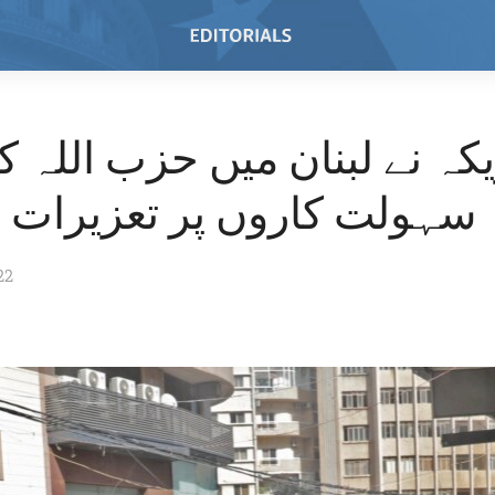
کہ نے لبنان میں حزب اللہ ک
سہولت کاروں پر تعزیرات ل
22