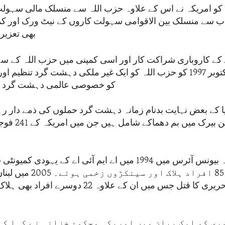
و امریکہ نے اس کے علاوہ حزب اللہ سے منسلک مالی سہولت ک
اب سے منسلک بین الاقوامی سہولت کاروں کے نیٹ ورک اور کم
بھی تعزیر
د کے کاروباری شراکت کار اور اسی کمپنی میں حزب اللہ کے س
کو خصوصی عالمی دہشت گرد کا 
یا کے بعض نہایت بدنام زمانہ دہشت گرد حملوں کی ذمے دار ر
بیروت میں مرین بی
اس کے علاوہ بیونس آئرس میں 1994 میں اے ایم آئی اے کے یہودی
جس میں 85 افراد ہلاک اور س
ی کو ایک بیان میں امریکی محکمۂ خزانہ نے کہا کہ