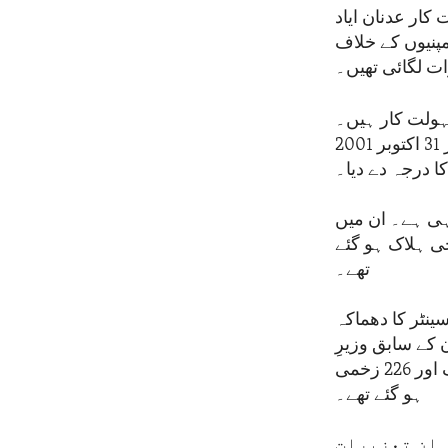
ار عدنان ایاد
پنیوں کے خلاف
ات لگائی تھیں۔
ہولت کار ہیں۔
امریکہ نے آٹھ اکتوبر 1997 کو حزب اللہ کو ایک غیر ملکی دہشت گرد تنظیم اور 31 اکتوبر 2001
درجہ دے دیا۔
ہی ہے۔ ان میں
رک میں بم دھماکے شامل ہیں جن میں امریکہ کے 241 فوجی ہلاک ہو گئے
تھے۔
 کمیونٹی سینٹر کا دھماکہ
ینکڑوں زخمی ہوئے۔ 2005 میں لبنان کے سابق وزیرِ
اعظم رفیق حریری کا قتل جس میں ان کے علاوہ 22 دوسرے افراد بھی ہلاک اور 226 زخمی
ہو گئے تھے۔
 ان تعزیرات