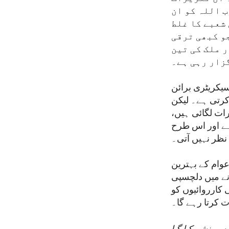
ب اللہ کو ان
شعبے کا غلط
و کبھی ترقی
 ملک کی تین
زار رہی ہے۔
سیکریٹری برائن
 کرتی ہے۔ لیکن
ات لگائی ہیں،
ہے اور اس طرح
 نظر نہیں آتی۔
عوام کے بہترین
انے میں دلچسپی
کارروائیوں کو
ت کرتا رہے گا۔