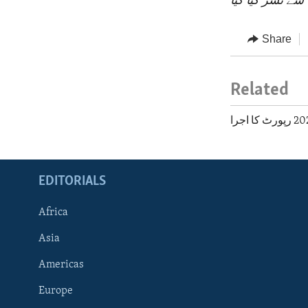
سے نشر کیا گیا
Share
Related
EDITORIALS
Africa
Asia
Americas
Europe
FOLLOW US