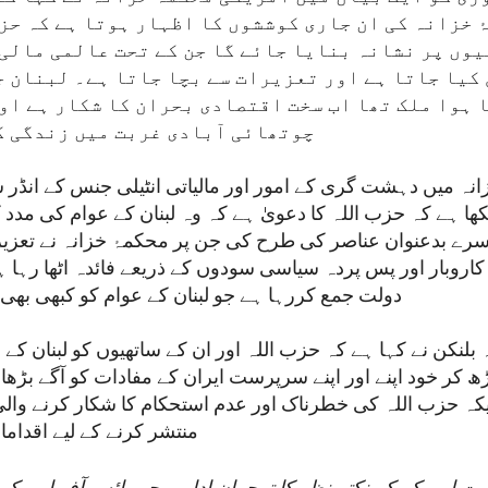
ٔ خزانہ کی ان جاری کوششوں کا اظہار ہوتا ہے کہ حز
وں پر نشانہ بنایا جائے گا جن کے تحت عالمی مالی 
کیا جاتا ہے اور تعزیرات سے بچا جاتا ہے۔ لبنان ج
 ہوا ملک تھا اب سخت اقتصادی بحران کا شکار ہے اور
چوتھائی آبادی غربت میں زندگی گ
انہ میں دہشت گری کے امور اور مالیاتی انٹیلی جنس کے انڈر 
کھا ہے کہ حزب اللہ کا دعویٰ ہے کہ وہ لبنان کے عوام کی مدد
وسرے بدعنوان عناصر کی طرح کی جن پر محکمۂ خزانہ نے تعزیر
کاروبار اور پس پردہ سیاسی سودوں کے ذریعے فائدہ اٹھا رہا 
دولت جمع کررہا ہے جو لبنان کے عوام کو کبھی بھی
 بلنکن نے کہا ہے کہ حزب اللہ اور ان کے ساتھیوں کو لبنان کے 
 کر خود اپنے اور اپنے سرپرست ایران کے مفادات کو آگے بڑھ
ہ حزب اللہ کی خطرناک اور عدم استحکام کا شکار کرنے والی 
منتشر کرنے کے لیے اقداما