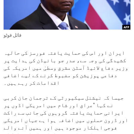
ENVIRONMENT AND HEALTH
IDEALS AND INSTITUTIONS
فائل فوٹو
ایران اور اس کی حمایت یافتہ فورسز کی حالیہ
کشیدگی کی وجہ سے، صدر جو بائیڈن کی ہدایت پر
وزیر دفاع لائیڈ آسٹن مشرق وسطیٰ میں امریکہ کی
دفاعی پوزیشن کو مضبوط کرنے کے لیے اضافی
اقدامات کر رہے ہیں۔
جیسا کہ نیشنل سیکیورٹی کے ترجمان جان کربی
نے کہا "عراق اور شام میں امریکی اڈوں پر
ایرانی حمایت یافتہ گروہوں کی جانب سے راکٹ
اور ڈرون حملوں میں اضافہ ہوا ہے جہاں امریکی
فوجی اہلکار موجود ہیں اور ہمیں آنے والے