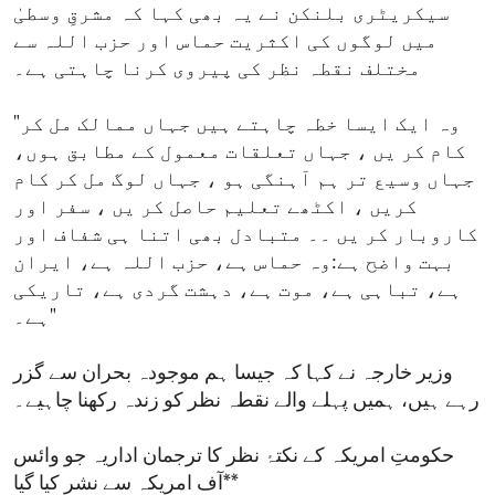
سیکریٹری بلنکن نے یہ بھی کہا کہ مشرقِ وسطیٰ
میں لوگوں کی اکثریت حماس اور حزب اللہ سے
مختلف نقطہ نظر کی پیروی کرنا چاہتی ہے۔
"وہ ایک ایسا خطہ چاہتے ہیں جہاں ممالک مل کر
کام کر یں ، جہاں تعلقات معمول کے مطابق ہوں،
جہاں وسیع تر ہم آہنگی ہو ، جہاں لوگ مل کر کام
کریں ، اکٹھے تعلیم حاصل کر یں ، سفر اور
کاروبار کر یں ۔۔ متبادل بھی اتنا ہی شفاف اور
بہت واضح ہے:وہ حماس ہے، حزب اللہ ہے، ایران
ہے، تباہی ہے، موت ہے، دہشت گردی ہے، تاریکی
ہے۔"
وزیر خارجہ نے کہا کہ جیسا ہم موجودہ بحران سے گزر
رہے ہیں، ہمیں پہلے والے نقطہ نظر کو زندہ رکھنا چاہیے۔
حکومتِ امریکہ کے نکتۂ نظر کا ترجمان اداریہ جو وائس
آف امریکہ سے نشر کیا گیا**