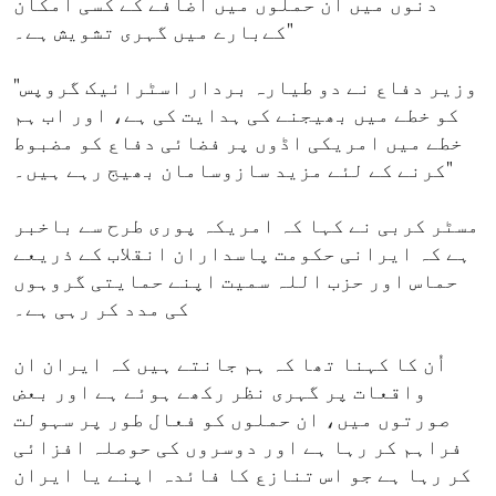
دنوں میں ان حملوں میں اضافے کے کسی امکان
کےبارے میں گہری تشویش ہے۔"
"وزیر دفاع نے دو طیارہ بردار اسٹرائیک گروپس
کو خطے میں بھیجنے کی ہدایت کی ہے، اور اب ہم
خطے میں امریکی اڈوں پر فضائی دفاع کو مضبوط
کرنے کے لئے مزید سازوسامان بھیج رہے ہیں۔"
مسٹر کربی نے کہا کہ امریکہ پوری طرح سے باخبر
ہے کہ ایرانی حکومت پاسداران انقلاب کے ذریعے
حماس اور حزب اللہ سمیت اپنے حمایتی گروہوں
کی مدد کر رہی ہے۔
اُن کا کہنا تھا کہ ہم جانتے ہیں کہ ایران ان
واقعات پر گہری نظر رکھے ہوئے ہے اور بعض
صورتوں میں، ان حملوں کو فعال طور پر سہولت
فراہم کر رہا ہے اور دوسروں کی حوصلہ افزائی
کر رہا ہے جو اس تنازع کا فائدہ اپنے یا ایران