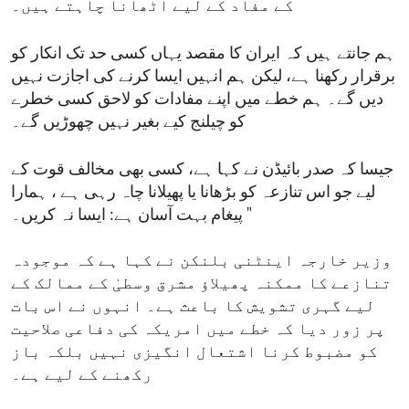
کے مفاد کے لیے اٹھانا چاہتے ہیں۔
ہم جانتے ہیں کہ ایران کا مقصد یہاں کسی حد تک انکار کو
برقرار رکھنا ہے، لیکن ہم انہیں ایسا کرنے کی اجازت نہیں
دیں گے۔ ہم خطے میں اپنے مفادات کو لاحق کسی خطرے
کو چیلنج کیے بغیر نہیں چھوڑیں گے۔
جیسا کہ صدر بائیڈن نے کہا ہے، کسی بھی مخالف قوت کے
لیے جو اس تنازعہ کو بڑھانا یا پھیلانا چاہ رہی ہے ، ہمارا
پیغام بہت آسان ہے: ایسا نہ کریں۔ "
وزیر خارجہ اینٹنی بلنکن نے کہا ہے کہ موجودہ
تنازعے کا ممکنہ پھیلاؤ مشرق وسطیٰ کے ممالک کے
لیے گہری تشویش کا باعث ہے۔ انہوں نے اس بات
پر زور دیا کہ خطے میں امریکہ کی دفاعی صلاحیت
کو مضبوط کرنا اشتعال انگیزی نہیں بلکہ باز
رکھنے کے لیے ہے۔