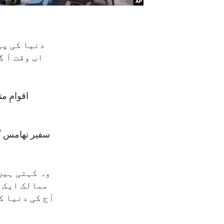
دنیا کی پی
اب وقت آ گ
اقوامِ م
سفیر تھامس گر
وہ کہتی ہیں
ممالک ایک 
آج کی دنیا ک