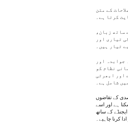
لاحات کے متن
یت کرتا ہے۔
ے ساتھ زبان،
ی تیاری اور
یے تیار ہیں۔
ہ جوابدہ اور
انی نظام کو
 اور ابھرتی
یں شامل ہے۔
دہ، جامع کونسل کی تعمیر شروع کی جائے جو 21ویں صدی کے تقاضوں
کتا ہے اور اسے
یجنڈے کے ساتھ
ادا کرنا چاہیے۔