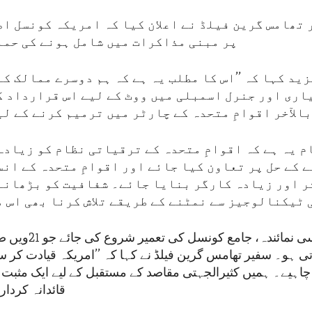
 تھامس گرین فیلڈ نے اعلان کیا کہ امریکہ کونسل اص
پر مبنی مذاکرات میں شامل ہونے کی حما
ید کہا کہ ’’اس کا مطلب یہ ہے کہ ہم دوسرے ممالک ک
اری اور جنرل اسمبلی میں ووٹ کے لیے اس قرارداد ک
الآخر اقوامِ متحدہ کے چارٹر میں ترمیم کرنے کے ل
م یہ ہے کہ اقوامِ متحدہ کے ترقیاتی نظام کو زیاد
 کے حل پر تعاون کیا جائے اور اقوامِ متحدہ کے انس
ر اور زیادہ کارگر بنایا جائے۔ شفافیت کو بڑھانے
 ٹیکنالوجیز سے نمٹنے کے طریقے تلاش کرنا بھی اس م
آخر کار ایک ایسی نمائن
تی ہو۔ سفیر تھامس گرین فیلڈ نے کہا کہ ’’امریکہ قیادت کر س
چاہیے۔ ہمیں کثیرالجہتی مقاصد کے مستقبل کے لیے ایک مثبت ا
قائدانہ کردار 