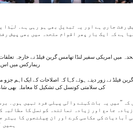
ش رفت جاری ہے اور یہ تبدیل بھی ہو رہی ہے۔ لہٰذا ی
یا ہے کہ ایک بار پھر اقوام متحدہ میں بھی پیش رف
تحدہ میں امریکی سفیر لنڈا تھامس گرین فیلڈ نے خارجہ تعلق
ریمارکس میں اس با
ین فیلڈ نے زور دیتے ہوئے کہا کہ اصلاحات کے ایک اہم جزو می
کی سلامتی کونسل کی تشکیل کا معاملہ بھی شام
 کہ ’’میں یہ بات کہنے والی پہلی فرد نہیں ہوں۔ بر
زیادہ جامع اور زیادہ نمائندہ کونسل کا مطالبہ کر
ی آبادیات کی عکاسی کرے اور ان چیلنجوں کا بہتر جو
ہمیں آ