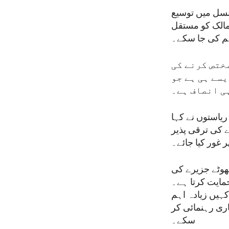
ونسل میں توسیع
ممالک کو مستقل
ختص کرنے کی
یسے ہی ہے جو
ی انصاف ہے۔
یاستوں نے کہا
 کی ترقی پذیر
غور کیا جائے۔
ھوٹے جزیرے کی
مایت کرتا ہے۔
یں زیادہ اہم
ری رہنمائی کر
سکے۔