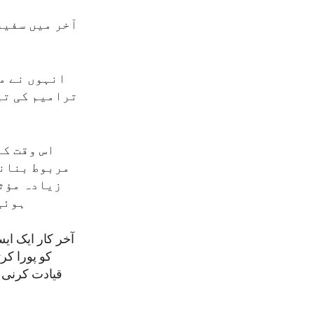
آخر میں سفیر
انہوں نے مز
ترامیم کی تی
ب
اس وقت کا
مربوط بنانے
زیادہ مؤث
ہوئی
کو پورا کر
قیادت کرنی 