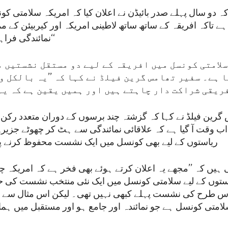
 دو سال پہلے صدر بائیڈن نے اعلان کیا کہ امریکہ سلامتی ک
ے تاکہ افریقہ کے ساتھ ساتھ لاطینی امریکہ اور کیربیئن کے 
نمائندگی فراہم کی جا سکے۔‘‘
لامتی کونسل میں افریقہ کے لیے دو مستقل نشستیں م
 ہے۔ سفیر تھامس گرین فیلڈ نے کہا کہ ’’یہ بالکل و
ریقی شراکت دار چاہتے ہیں اور ہمیں یقین ہے کہ یہ
گرین فیلڈ نے کہا کہ گزشتہ چند برسوں کے دوران متعدد رکن ر
ب وقت آ گیا ہے کہ علاقائی نمائندگی سے ہٹ کر چھوٹے جزیرے
ریاستوں کے لیے بھی کونسل میں ایک نشست محفوظ کرنے پر 
ہیں کہ ’’مجھے یہ اعلان کرتے ہوئے بھی فخر ہے کہ امریکہ چ
استوں کے لیے سلامتی کونسل میں ایک نئی منتخب نشست کی ح
س طرح کی نشست پہلے کبھی نہیں تھی۔ لیکن اس مثال سے کہ
امتی کونسل ہے جو نمائندہ اور جامع ہو اور مستقبل میں ہما