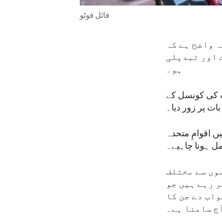
فائل فوٹو
ہ واضح ہے کہ
ت اور تبدیلی
ہو۔
ات کی کونسل کے
ت پر زور دیا۔
ں اقوامِ متحدہ
ل ہونا چاہیے۔
سوں سے مختلف
 رہے ہیں جو
اب دے جن کا
ج سامنا ہے۔