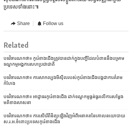
ប្រទេស​ទាំង​នោះ៕
Share
Follow us
Related
បទវិចារណកថា៖ កូរ៉េ​ខាងជើង​ត្រូវ​បាន​ដាក់​ក្នុង​បញ្ជី​ដែល​បំពាន​នឹង​បម្រាម​
ទណ្ឌកម្ម​អង្គការ​សហប្រជាជាតិ
បទ​វិចារណកថា៖ ការ​សាកល្បង​មីស៊ីល​របស់​កូរ៉េខាងជើង​បង្ក​ជា​ការ​គំរាម
កំហែង
បទវិចារណកថា៖ អាជ្ញាធរ​កូរ៉េខាង​ជើង​​​ ដាក់​ទណ្ឌកម្ម​ធ្ងន់ធ្ងរ​លើ​ការសម្តែង​
មតិ​ខាង​សាសនា
បទវិចារណកថា៖ ការសើរើ​ពិនិត្យ​ឡើងវិញ​អំពី​អនាគត​នៃ​គោលនយោបាយ​
ស.រ.អ.ចំពោះ​ប្រទេស​កូរ៉េខាងជើង