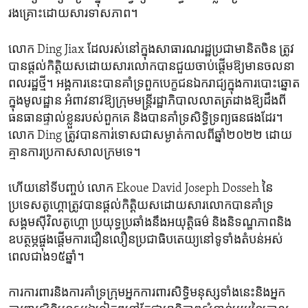
រង​គ្រោះ​ដោយសារ​ទាសភាព។​
លោក Ding Jiax ដែល​រស់​នៅក្នុងសាធារណរដ្ឋ​ប្រជាមានិត​ចិន​ ត្រូវ​
បានផ្តល់កិត្តិយសដោយសារលោក​បានជួយ​ចាប់ផ្តើមឱ្យ​មានចលនា
ពលរដ្ឋថ្មី។ អង្គការនេះបានគាំទ្រពួក​បេក្ខជនឯករាជ្យ​ក្នុងការ​បោះឆ្នោត
ក្នុងមូលដ្ឋាន ​អំពាវនាវឱ្យក្រុមមន្ត្រី​រដ្ឋាភិបាលលាតត្រដាងឱ្យ​ដឹង​ពី
ធនធានផ្ទាល់ខ្លួន​របស់​ពួក​គេ ​និងបានគាំទ្រ​សិទ្ធិ​ទ្រព្យ​ធនផង​ដែរ។
លោក Ding ​ត្រូវ​បានការ់ទោសជា​សម្ងាត់​កាលពី​ឆ្នាំ២០២២​ ដោយ​
គ្មាន​ការប្រកាសសាលក្រម​ទេ។​
ហើយ​នៅ​ទី​បញ្ចប់ លោក Ekoue David Joseph Dosseh នៃ
ប្រទេស​តូហ្គោ​ត្រូវបានផ្តល់កិត្តិយសដោយសារលោក​បានគាំទ្រ​
សង្គម​ស៊ីវិល​តូហ្គោ ប្រយុទ្ធ​ប្រឆាំង​នឹងអយុត្តិធម៌​ និង​និទណ្ឌភាពនិង
ឧបត្ថម្ភផ្ចុង​ផ្តើម​ការជឿនលឿន​ប្រជាធិបតេយ្យនៅ​ទូទាំង​តំបន់អស់
ពេល​ជាង​១៥ឆ្នាំ។
ការការពារ​និងការគាំទ្រក្រុមអ្នក​ការពារ​សិទ្ធិមនុស្ស​ទាំង​នេះ​និង​អ្នក