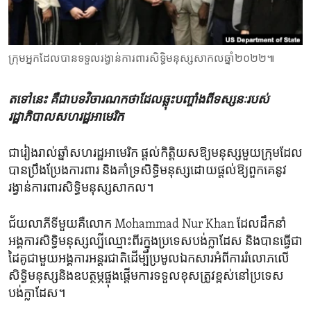
ENVIRONMENT AND HEALTH
IDEALS AND INSTITUTIONS
ក្រុម​អ្នក​ដែល​បាន​ទទួល​​រង្វាន់​ការពារ​សិទ្ធិមនុស្ស​សាកល​ឆ្នាំ២០២២៕
តទៅនេះ​ គឺ​ជា​បទ​វិចារណកថា​ដែល​ឆ្លុះ​បញ្ចាំង​ពី​ទស្សនៈ​របស់​
រដ្ឋាភិបាល​សហរដ្ឋ​អាមេរិក
ជា​រៀង​រាល់ឆ្នាំ​សហរដ្ឋ​អាមេរិក ផ្តល់កិត្តិយសឱ្យ​មនុស្សមួយ​ក្រុម​ដែល
បាន​ប្រឹងប្រែង​ការពារ​ និងគាំទ្រ​សិទ្ធិមនុស្សដោយផ្តល់ឱ្យ​ពួក​គេ​នូវ
រង្វាន់​ការពារ​សិទ្ធិមនុស្ស​សាកល។​
ជ័យលាភី​ទី​មួយគឺលោក Mohammad Nur Khan ដែលដឹកនាំ​
អង្គការ​សិទ្ធិមនុស្សល្បី​ឈ្មោះ​ពីរក្នុង​ប្រទេសបង់ក្លាដែស​ និង​បានធ្វើ​ជា​
ដៃគូ​ជា​មួយអង្គការ​អន្តរជាតិដើម្បីប្រមូល​ឯកសារអំពីការរំលោភ​លើ​
សិទ្ធិមនុស្ស​និងឧបត្ថម្ភ​ផ្ចុងផ្តើមការ​ទទួល​ខុស​ត្រូវ​ខ្ពស់នៅ​ប្រទេស
បង់ក្លាដែស។