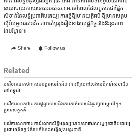
ការពារ​សិទ្ធិ​មនុស្សឯទៀតៗនៅ​តែ​ជាអាទិភាពសំខាន់មួយ​នៃគោល
នយោបាយការបរទេស​របស់​ស.រ.អ.នៅ​ពេល​ដែល​ពួក​គេ​ជា​ផ្នែក​
សំខាន់​នៃលទ្ធិ​ប្រជាធិបតេយ្យ​ ការ​ធ្វើឱ្យមាន​យុត្តិធម៌ ឱ្យ​មានសង្គម​
ស៊ីវិលមួយ​រស់រវើក ភាពសំបូររុងរឿងខាងសេដ្ឋកិច្ច ​និងនិរន្តរភាព
នៃបរិដ្ឋាន៕
Share
Follow us
Related
បទវិចារណកថា៖ សហរដ្ឋ​អាមេរិក​អំពាវនាវ​ឱ្យ​ដោះលែង​មេដឹកនាំ​សហជីព​
នៅ​កម្ពុជា
បទវិចារណកថា៖ ការផ្តន្ទាទោស​និង​ការកាត់ទោស​ដ៏​គួរឱ្យ​បារម្ភ​នៅ​ក្នុង​
ប្រទេស​តួកគី
បទវិចារណកថា៖ ការរំលោភ​សិទ្ធិ​មនុស្ស​ដោយ​សាធារណរដ្ឋ​ប្រជាធិបតេយ្យ​
ប្រជាមានិត​កូរ៉េ​គំរាមកំហែង​​សន្តិសុខ​អន្តរជាតិ