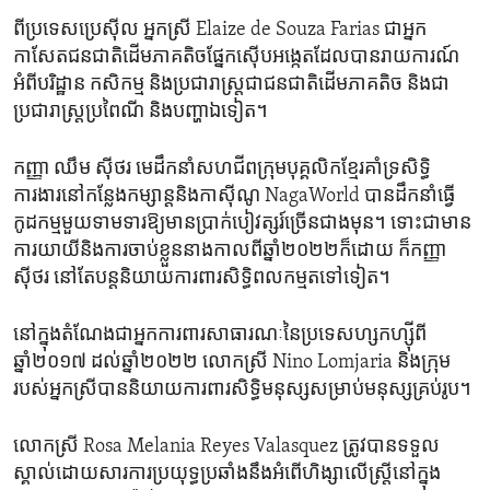
ពី​ប្រទេស​ប្រេស៊ីល​ អ្នកស្រី​ Elaize de Souza Farias​ ជា​អ្នក
កាសែត​ជនជាតិ​ដើម​ភាគ​តិច​ផ្នែក​ស៊ើបអង្កេត​ដែលបានរាយការណ៍​
អំពីបរិដ្ឋាន កសិកម្ម​ និង​ប្រជារាស្ត្រ​ជា​ជនជាតិ​ដើមភាគតិច និងជា​
ប្រជារាស្ត្រប្រពៃណី និងបញ្ហាឯ​ទៀត។​
កញ្ញា​ ឈឹម​ ស៊ីថរ​ មេដឹកនាំសហជីពក្រុមបុគ្គលិកខ្មែ​រ​គាំទ្រសិទ្ធិ​
ការងារនៅកន្លែង​កម្សាន្ត​និង​កាស៊ីណូ NagaWorld បានដឹកនាំធ្វើ​
កូដកម្ម​មួយទាមទារឱ្យមានប្រាក់បៀវត្សរ៍​ច្រើន​ជាងមុន។ ទោះ​ជា​មាន
ការយាយីនិង​ការចាប់ខ្លួន​នាងកាលពី​ឆ្នាំ២០២២ក៏​ដោយ ក៏កញ្ញា​
ស៊ីថរ នៅ​តែ​បន្តនិយាយការពារ​សិទ្ធិ​ពលកម្ម​តទៅ​ទៀត។
នៅ​ក្នុងតំណែង​ជាអ្នកការពារសាធារណៈ​នៃប្រទេស​ហ្សកហ្ស៊ីពី​
ឆ្នាំ២០១៧​ ដល់ឆ្នាំ​២០២២ លោកស្រី Nino Lomjaria និងក្រុម​
របស់អ្នកស្រី​បាននិយាយ​ការពារសិទ្ធិ​មនុស្ស​សម្រាប់​មនុស្ស​គ្រប់រូប។​
លោកស្រី​ Rosa Melania Reyes Valasquez ត្រូវបានទទួល​
ស្គាល់ដោយសារការ​ប្រយុទ្ធ​ប្រឆាំងនឹង​អំពើ​ហិង្សាលើ​ស្ត្រីនៅ​ក្នុង​