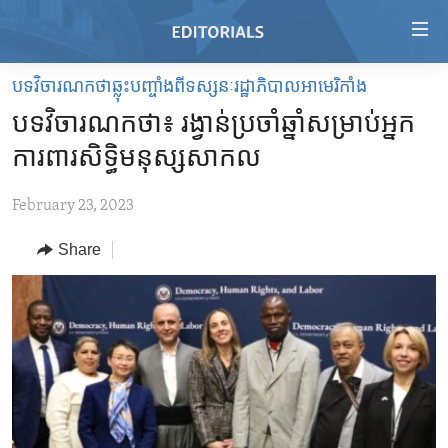
Accessibility
links
Skip
បទវិចារណកថាឆ្លុះបញ្ចាំងពីទស្សនៈរដ្ឋាភិបាលអាមេរិកាំង
to
HOME
បទវិចារណកថា៖ រង្វាន់​ប្រចាំឆ្នាំ​សម្រាប់​អ្នក
main
VIDEO
content
ការពារ​សិទ្ធិ​មនុស្ស​សាកល
RADIO
Skip
to
February 23, 2023
REGIONS
main
Share
TOPICS
AFRICA
Navigation
Skip
ARCHIVE
AMERICAS
HUMAN RIGHTS
to
ABOUT US
ASIA
SECURITY AND DEFENSE
Search
EUROPE
AID AND DEVELOPMENT
FOLLOW US
MIDDLE EAST
DEMOCRACY AND GOVERNANCE
ECONOMY AND TRADE