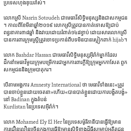
ប្រទេស​ហុងឌុយរ៉ាស់។​
លោកស្រី​ Nasrin Sotoudeh ជា​មេធាវី​សិទ្ធិមនុស្សនិង​ជា​សកម្មជន​
។ កាលពី​ខែមីនា​ឆ្នាំ២០១៩​ លោកស្រី​ត្រូវ​បានកាត់ទោសឱ្យ​ជា​ប់​
ពន្ធនាគារ​៣៨ឆ្នាំ​ និង​វាយដោយរំពាត់១៤៨ខ្វាប់ ដោយសារលោកស្រី​
បានការពារ​ក្រុមស្ត្រី​ត្រូវចោទប្រកាន់ពី​បទមិនបានស្លៀកពាក់ hijab។
លោក Bashdar Hassan ជាមេធាវី​សិទ្ធិមនុស្ស​អ៊ីរ៉ាក់ម្នាក់​ដែល
ដឹកនាំមេធាវី​មួយ​ក្រុមបម្រើការជាអ្នកការពារក្តី​ឱ្យក្រុមអ្នកកាសែត ពួក​
សកម្មជន​និងក្រុមបាតុករ​។
បើ​តាម​អង្គការ Amnesty International ថា មេធាវី​ទាំង​នេះ​«ត្រូវ​
បានចាប់ខ្លួន​ដោយចេតនា‍»ហើយ«បាន​បាត់ខ្លួន​ដោយ​ការបង្ខិតបង្ខំ‍»​
នៅ​ Badinan ក្នុងតំបន់​
Kurdistan នៃប្រទេស​អ៊ីរ៉ាក់។​
លោក Mohamed Ely El Her នៃប្រទេសម៉ូរីតានីបាន​ធ្វើឱ្យ​មាន
ការជឿនលឿនច្រើនក្នុងការ​ធ្វើឱ្យមានសិទ្ធិ​ខាង​ដីធ្លីសម្រាប់អតីត​ជន​