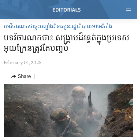
Accessibility
links
Skip
បទវិចារណកថាឆ្លុះបញ្ចាំងពីទស្សនៈរដ្ឋាភិបាលអាមេរិកាំង
to
HOME
បទវិចារណកថា៖ សង្គ្រាម​ដ៏​រន្ធត់​ក្នុង​ប្រទេស​
main
VIDEO
content
អ៊ុយក្រែន​ត្រូវតែ​បញ្ចប់
RADIO
Skip
to
February 01, 2025
REGIONS
main
Share
TOPICS
AFRICA
Navigation
Skip
ARCHIVE
AMERICAS
HUMAN RIGHTS
to
ABOUT US
ASIA
SECURITY AND DEFENSE
Search
EUROPE
AID AND DEVELOPMENT
FOLLOW US
MIDDLE EAST
DEMOCRACY AND GOVERNANCE
ECONOMY AND TRADE