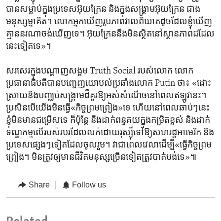
បាន​សម្លាប់​ក្នុង​ប្រទេស​អ៊ុយក្រែន​ និងក្នុង​សង្គ្រាមអ៊ុយក្រែន​ ​ជាង
មនុស្ស​ម្នាគិត។ លោកអ្នក​ឃើញ​រូបភាព​វាលពិឃាត​ដូច​ដែល​ខ្ញុំ​ឃើញ
គ្មាន​នរណា​ចង់​ឃើញទេ។ អ៊ុយក្រែន​នឹង​មិន​ស្ថិតនៅ​ស្ថានភាព​ដដែល​
នេះ​ទៀត​ទេ»។
សរសេរ​ក្នុង​បណ្តាញ​សង្គម Truth Social របស់​លោក លោក​
ប្រធានាធិបតី​បាន​បញ្ចេញ​យោបល់​ប្រឆាំង​លោក Putin ថា៖ «ដោះ
ស្រាយ​និង​បញ្ឈប់​សង្គ្រាម​ដ៏​គួរ​ឱ្យ​អស់​សំណើច​នៅពេល​ឥឡូវនេះ។
ប្រសិនបើយើង​មិន​ធ្វើ​«កិច្ចព្រមព្រៀង»ទេ ​ហើយ​នៅ​ពេល​ឆាប់ៗនេះ
ខ្ញុំ​មិន​មាន​ជម្រើស​ទេ ក៏ប៉ុន្តែ នឹង​ដាក់​ពន្ធ​គយ​ក្នុង​កម្រិត​ខ្ពស់ និង​ដាក់​
ទណ្ឌកម្ម​លើ​របស់​របរ​ដែល​លក់​ដោយ​រុស្ស៊ី​ទៅ​ឱ្យ​សហរដ្ឋ​អាមេរិក និង​
ប្រទេស​ផ្សេងៗទៀត​ដែល​ចូលរួម។ វា​ជា​ពេលវេលា​ដើម្បី«ធ្វើ​កិច្ចព្រម
ព្រៀង។ មិន​ត្រូវឲ្យ​មាន​ជីវិត​មនុស្ស​ច្រើន​ទៀត​ត្រូវ​បាត់បង់​ទេ»៕
Share
Follow us