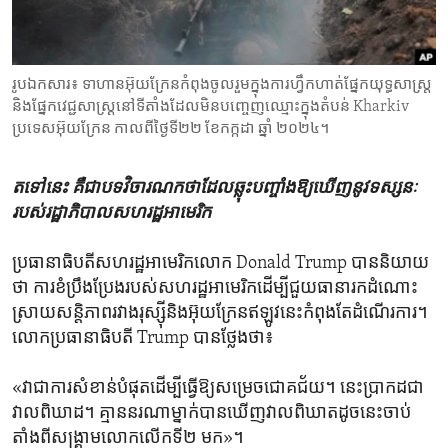
ENVIRONMENT AND HEALTH
IDEALS AND INSTITUTIONS
រូបឯកសារ៖ ទាហាន​អ៊ុយក្រែន​កំពុង​ចូលរួម​ក្នុង​ការហ្វឹកហាត់​ផ្នែក​យុទ្ធសាស្ត្រ
និងផ្នែក​វេជ្ជសាស្រ្ដ​នៅ​ទីតាំង​ដែល​មិន​បញ្ចេញ​ឈ្មោះ​ក្នុង​តំបន់ Kharkiv
ប្រទេស​អ៊ុយក្រែន កាលពី​ថ្ងៃទី២២ ខែកក្កដា ឆ្នាំ ២០២៤។
តទៅនេះ​ គឺជា​បទវិចារណកថា​ដែល​ឆ្លុះ​បញ្ចាំង​ឱ្យ​ឃើញ​នូវ​ទស្សនៈ​
របស់​រដ្ឋាភិបាល​សហរដ្ឋ​អាមេរិក
ប្រធានាធិបតី​សហរដ្ឋ​អាមេរិក​លោក Donald Trump បាន​និយាយ​
ថា ​ការខំប្រឹងប្រែង​របស់​សហរដ្ឋ​អាមេរិក​ដើម្បី​ជួយ​ធានា​រក​ដំណោះ
ស្រាយ​សន្តិភាព​រវាង​រុស្ស៊ី​និង​អ៊ុយក្រែន​ឥឡូវនេះ​កំពុង​តែដំណើរការ។
លោក​ប្រធានាធិបតី Trump បាន​ថ្លែង​ថា៖
«វា​ជា​ការសំខាន់​បំផុត​ដើម្បី​ធ្វើ​ឱ្យ​សម្រេច​ជោគជ័យ។ នេះ​ប្រាកដ​ជា​
វាលពិឃាដ។ គ្មាន​នរណា​ម្នាក់​បាន​ឃើញ​វាល​ពិឃាត​ដូច​នេះ​ចាប់
តាំង​ពី​សង្គ្រាម​លោក​លើក​ទី២ មក»។