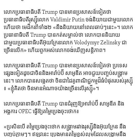
លោក​ប្រធានាធិបតី Trump បាន​មាន​ប្រសាសន៍​ទៀត​ថា ​
ប្រធានាធិបតី​រុស្ស៊ី​លោក Valdimir Putin ចង់​និយាយ​ជាមួយ​លោក
ហើយ​ថា​ មេដឹកនាំ​ទាំង២ «នឹង​និយាយ​នៅ​ពេល​ឆាប់ៗនេះ»។ លោក​
ប្រធានាធិបតី Trump បាន​កត់​សម្គាល់​ថា​ លោក​បាន​និយាយ​
ជាមួយ​ប្រធានាធិបតី​អ៊ុយក្រែន​លោក Volodymyr Zelinsky ជា​
ច្រើន​លើក» ហើយ​ពួក​អស់​លោក​ចង់​ឃើញ​សន្តិភាព។
លោក​ប្រធានាធិបតី Trump បាន​មាន​ប្រសាសន៍​ទៀត​ថា​ ប្រទេស​
ផ្សេង​ទៀត​ដូចជា​ចិន​និង​អារ៉ាប់ប៊ី សាអូឌីត អាច​ជួយ​បញ្ចប់​សង្គ្រាម​
នេះ។ លោក​បាន​សង្កេត​ថា​ ចិន​ជា​ដៃគូ​ពាណិជ្ជកម្ម​ដ៏​ធំ​បំផុត​របស់​រុស្ស៊ី​
៖ «ខ្ញុំ​គិត​ថា​ ចិន​មាន​អំណាច​យ៉ាង​ច្រើន​លើ​រុស្ស៊ី»។
លោក​ប្រធានាធិបតី Trump បាន​ជំរុញ​ឱ្យ​អារ៉ាប់ប៊ី សាអូឌីត ​និង​
អង្គការ OPEC ធ្វើ​ឱ្យ​តម្លៃ​ប្រេង​ចុះ​ថោក៖
«ប្រសិនបើ តម្លៃ​ប្រេង​ចុះ​ថោក សង្គ្រាម​រវាង​រុស្ស៊ី​និង​អ៊ុយក្រែន នឹង​
បញ្ចប់​ភ្លាមៗ។ ឥឡូវ​នេះ ប្រេង​មាន​តម្លៃខ្ពស់​ល្មម​ដែល​សង្គ្រាមនឹង​