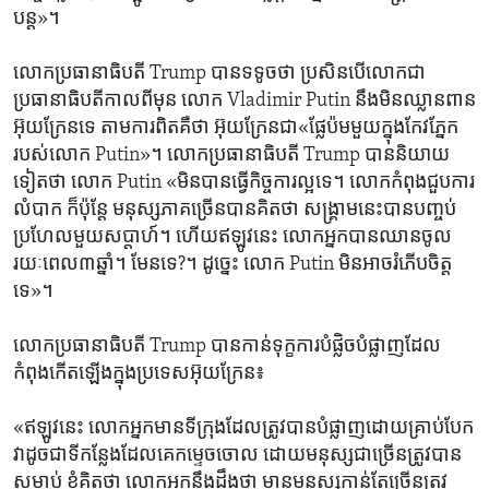
បន្ត»។
លោក​ប្រធានាធិបតី Trump បាន​ទទូច​ថា ​ប្រសិនបើ​លោក​ជា​
ប្រធានាធិបតី​កាលពី​មុន លោក Vladimir Putin នឹង​មិន​ឈ្លានពាន​
អ៊ុយក្រែន​ទេ តាម​ការពិត​គឺ​ថា ​អ៊ុយក្រែន​ជា​«ផ្លែ​ប៉ម​មួយ​ក្នុង​កែវភ្នែក​
របស់​លោក Putin»។ លោក​ប្រធានាធិបតី Trump បាន​និយាយ​
ទៀត​ថា ​លោក Putin «មិន​បាន​ធ្វើ​កិច្ចការ​ល្អ​ទេ។ លោក​កំពុងជួប​ការ
លំបាក ក៏ប៉ុន្តែ មនុស្ស​ភាគ​ច្រើន​បាន​គិត​ថា​ សង្គ្រាម​នេះបាន​បញ្ចប់​
ប្រហែល​មួយ​សប្តាហ៍។ ហើយឥឡូវ​នេះ លោកអ្នក​បាន​ឈាន​ចូល​
រយៈពេល៣ឆ្នាំ។ មែន​ទេ?។ ដូច្នេះ លោក Putin មិន​អាច​រំភើបចិត្ត​
ទេ»។
លោក​ប្រធានាធិបតី Trump បាន​កាន់ទុក្ខ​ការបំផ្លិច​បំផ្លាញ​ដែល​
កំពុង​កើតឡើង​ក្នុង​ប្រទេស​អ៊ុយក្រែន​៖
«ឥឡូវនេះ លោកអ្នក​មាន​ទីក្រុង​ដែល​ត្រូវបាន​បំផ្លាញ​ដោយ​គ្រាប់​បែក
វា​ដូចជា​ទីកន្លែង​ដែល​គេ​កម្ទេច​ចោល ដោយ​មនុស្ស​ជា​ច្រើន​ត្រូវ​បាន​
សម្លាប់ ខ្ញុំ​គិត​ថា ​លោកអ្នក​នឹង​ដឹង​ថា ​មាន​មនុស្ស​កាន់តែច្រើនត្រូវ​