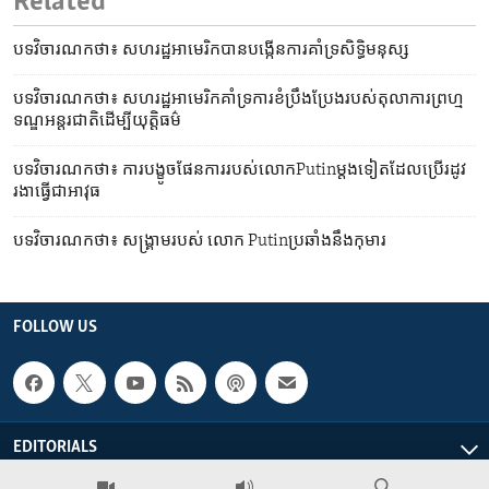
Related
បទវិចារណកថា៖ សហរដ្ឋ​អាមេរិក​បាន​បង្កើន​ការ​គាំទ្រ​សិទ្ធិ​មនុស្ស
បទវិចារណកថា៖ សហរដ្ឋ​អាមេរិក​គាំទ្រ​ការ​ខំ​ប្រឹងប្រែង​របស់​តុលាការ​ព្រហ្ម
ទណ្ឌ​អន្តរជាតិ​ដើម្បី​យុត្តិធម៌
បទវិចារណកថា៖ ការ​បង្ខូច​ផែនការ​របស់​លោកPutinម្តងទៀត​ដែល​ប្រើ​រដូវ​
រងា​ធ្វើ​ជា​អាវុធ
បទវិចារណកថា៖ សង្គ្រាម​របស់​ លោក Putinប្រឆាំង​នឹង​កុមារ
FOLLOW US
EDITORIALS