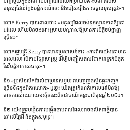
បញ្ហា​មួយ​ក្នុងចំណោមបញ្ហាដែល​យើង​ប្រឈម​គឺ «បំណង​របស់​
មនុស្សដែល​ក្លែង​បន្លំ​ការណ៍​នេះ​ និង​ចៀសវៀង​ការ​ទទួលខុសត្រូវ»។
លោក​ Kerry បានពោលថា៖ «មនុស្សដែល​ចង់​ទុក​ស្ថានភាព​ឱ្យ​នៅ​
ដដែល​ ហើយ​មិនចង់ដោះស្រាយ​បណ្តាល​ឱ្យ​មាន​ការ​បំផ្លិចបំផ្លាញ
ច្រើន»។
លោករដ្ឋមន្ត្រី Kerry បានមានប្រសាសន៍​ថា៖ «ការពិតយើង​នៅ​មាន
ពេល​វេលា បើ​តាម​វិទ្យាសាស្ត្រ ដើម្បី​បញ្ចៀស​ផល​វិបាក​អាក្រក់​បំផុត​
នៃវិបត្តិ​អាកាសធាតុ»។
ទី​១ «ប្រសិន​បើកប៉ាល់​ជា​ប្រទេស​មួយ វាបញ្ចេញ​ឧស្ម័ន​ផ្ទះ​កញ្ចក់
ច្រើន​ទី​៨​ក្នុង​ពិភពលោក» ដូច្នេះ​ យើង​ត្រូវ​កំណត់​គោល​ដៅមិនឱ្យ
មានការ​សាយ​ភាយ​ឧស្ម័ន​នេះពី​នាវាចរណ៍អន្តរជាតិ​មុន​ឆ្នាំ២០៥០។
ទី២ យើង​ត្រូវបង្កើនការបង្កើត​ថាមពល​ដែលអាច​ផលិតជាថ្មីបាន​
នៅលើ​ផ្ទៃដី​ និងក្នុង​សមុទ្រ។