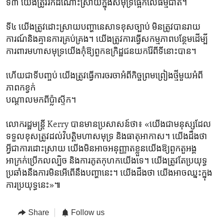
ទី៣ យើង​ត្រូវ​រក​ដំណោះស្រាយ​ក្នុង​សមុទ្រ​ផ្អែក​លើធម្មជាតិ។
ទី៤ យើង​ត្រូវ​ដោះស្រាយ​បញ្ហា​នេសាទខុសច្បាប់​ មិន​ត្រូវ​បានរាយ
ការណ៍និង​គ្មាន​ការគ្រប់គ្រង។ យើង​ត្រូវ​ការធ្វើ​សកម្មភាពបន្ថែមដើម្បី​
ការពារមហាសមុទ្រ​យើងកុំ​ឱ្យ​ពួក​ឧក្រិដ្ឋជនយក​រ៉ែពី​ទី​នោះ​បាន។
ហើយ​ជា​ទី​បញ្ចប់ យើង​ត្រូវ​ធ្វើការចរចាអំពី​កិច្ចព្រមព្រៀងថ្មី​មួយ​អំពី
ភាពកខ្វក់​
បណ្តាល​មក​ពីប៉្លាស្ទីក។
លោករដ្ឋមន្ត្រី​ Kerry បានមានប្រសាសន៍ថា៖ «យើងជាមនុស្សដែល​
ទទួល​ខុស​ត្រូវ​ដល់​វិបត្តិ​មហាសមុទ្រ និង​ធាតុ​អាកាស។ យើងដឹងថា
អ្វីជា​ការ​ដោះស្រាយ យើងមិន​អាច​អនុញ្ញាត​ខ្លួន​យើង​ឱ្យ​ពួកតួអង្គ
អាក្រក់ប្រើ​កលល្បិច​ និងការភូតកុហក​យើងទេ។ ​យើងត្រូវ​តែ​ប្រយុទ្ធ​
ប្រឆាំង​នឹងការមិនអើពើនឹង​បញ្ហា​នេះ។ យើង​ដឹង​ថា​ យើង​អាចឈ្នះក្នុង
ការ​ប្រយុទ្ធ​នេះ»៕
Share
Follow us