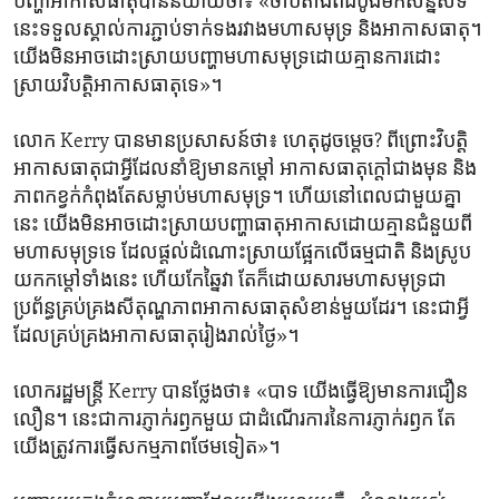
បញ្ហាអាកាសធាតុបាន​និយាយថា៖ «ចាប់តាំងពីដំបូងមក​សន្និសីទ​
នេះ​ទទួល​ស្គាល់​ការ​ភ្ជាប់​ទាក់ទង​រវាង​មហាសមុទ្រ​ និង​អាកាសធាតុ។
យើង​មិនអាចដោះស្រាយ​បញ្ហាមហាសមុទ្រដោយគ្មានការដោះ
ស្រាយវិបត្តិ​អាកាសធាតុទេ»។
លោក​ Kerry បានមានប្រសាសន៍ថា៖ ហេតុដូច​ម្តេច? ពីព្រោះ​វិបត្តិ​
អាកាសធាតុជា​អ្វីដែល​នាំ​ឱ្យ​មានកម្តៅ អាកាសធាតុ​ក្តៅ​ជាង​មុន និង
ភាព​កខ្វក់​កំពុងតែសម្លាប់​មហា​សមុទ្រ។ ហើយ​នៅ​ពេលជា​មួយ​គ្នា
នេះ​ យើង​មិនអាច​ដោះស្រាយ​បញ្ហាធាតុអាកាស​ដោយ​គ្មាន​ជំនួយ​ពី​
មហា​សមុទ្រ​ទេ ដែល​ផ្តល់​ដំណោះស្រាយ​ផ្អែក​លើធម្មជាតិ​ និង​ស្រូ​ប​
យក​កម្តៅ​ទាំង​នេះ ហើយកែឆ្នៃវា តែ​ក៏​ដោយសារ​មហា​សមុទ្រ​ជា​
ប្រព័ន្ធ​គ្រប់គ្រងសីតុណ្ហភាព​អាកាសធាតុ​សំខាន់​មួយដែរ។ នេះជា​អ្វី​
ដែល​គ្រប់គ្រងអាកា​សធាតុ​រៀង​រាល់ថ្ងៃ»។
លោករដ្ឋមន្ត្រី Kerry បាន​ថ្លែងថា៖ ​«បាទ​ ​យើងធ្វើឱ្យ​មានការជឿន​
លឿន។ នេះជា​ការភ្ញាក់រឭក​មួយ ជាដំណើរ​ការនៃការ​ភ្ញាក់​រឭក​ តែ
យើង​ត្រូវ​ការ​ធ្វើ​សកម្មភាព​ថែ​ម​ទៀត»។