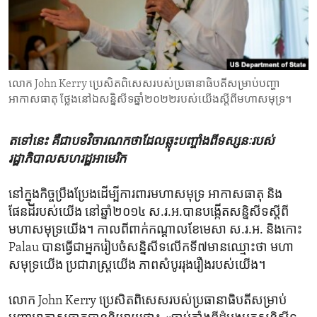
ENVIRONMENT AND HEALTH
IDEALS AND INSTITUTIONS
លោក John Kerry ប្រេសិត​ពិសេស​របស់​ប្រធានាធិបតី​សម្រាប់​បញ្ហា
អាកាសធាតុ ថ្លែង​នៅឯ​​សន្និសីទ​ឆ្នាំ២០២២​របស់​យើង​ស្តីពី​មហា​សមុទ្រ។
តទៅនេះ​ គឺ​ជា​បទ​វិចារណកថា​ដែល​ឆ្លុះ​បញ្ចាំង​ពី​ទស្សនៈ​របស់​
រដ្ឋាភិបាល​សហរដ្ឋ​អាមេរិក
នៅក្នុង​កិច្ចប្រឹងប្រែង​ដើម្បី​ការពារ​មហា​សមុទ្រ​ អាកាសធាតុ និង​
ផែនដី​របស់​យើង នៅ​ឆ្នាំ២០១៤ ស.រ.អ.បានបង្កើត​សន្និសីទស្តី​ពី​
មហា​សមុទ្រ​យើង។​ កាលពីពាក់កណ្តាលខែមេសា​ ស.រ.អ. និង​កោះ
Palau បានធ្វើ​ជា​អ្នក​រៀប​ចំ​សន្និសីទលើក​ទី​៧​មានឈ្មោះ​ថា​ មហា
សមុទ្រ​យើង​ ប្រជារាស្ត្រយើង ​ភាព​សំបូរ​រុង​រឿង​របស់​យើង។
លោក John Kerry ប្រេសិត​ពិសេស​របស់​ប្រធានាធិបតី​សម្រាប់​