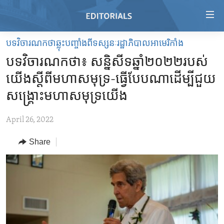
Accessibility
links
Skip
បទវិចារណកថាឆ្លុះបញ្ចាំងពីទស្សនៈរដ្ឋាភិបាលអាមេរិកាំង
to
HOME
បទវិចារណកថា៖ សន្និសីទ​ឆ្នាំ២០២២​របស់​
main
VIDEO
content
យើង​ស្តីពី​មហា​សមុទ្រ​-​ធ្វើ​បែបណា​ដើម្បី​ជួយ​
RADIO
Skip
សង្គ្រោះ​មហា​សមុទ្រ​យើង
to
REGIONS
main
April 26, 2022
TOPICS
AFRICA
Navigation
Skip
Share
ARCHIVE
AMERICAS
HUMAN RIGHTS
to
ABOUT US
ASIA
SECURITY AND DEFENSE
Search
EUROPE
AID AND DEVELOPMENT
FOLLOW US
MIDDLE EAST
DEMOCRACY AND GOVERNANCE
ECONOMY AND TRADE