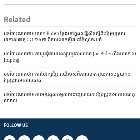
Related
បទវិចារណកថា៖ លោក Biden ថ្លែង​នៅក្នុង​សន្និសីទ​ស្តីពី​បម្រែបម្រួល​
អាកាសធាតុ COP26 ថា ពិភពលោក​ស្ថិត​នៅ​ចំណុច​របត់
បទវិចារណកថា៖ ការប្រជុំ​តាម​អនឡាញ​រវាង​លោក Joe Biden និង​លោក Xi
Jinping
បទវិចារណកថា៖ ការថែរក្សា​ព្រៃឈើ​របស់​ពិភពលោក ជួយ​កាត់​បន្ថយ​ការ
ប្រែប្រួល​អាកាសធាតុ
បទវិចារណកថា៖ ការអនុវត្ត​សកម្មភាព​ដោះស្រាយ​ការប្រែប្រួល​អាកាសធាតុ​
សាកល
FOLLOW US