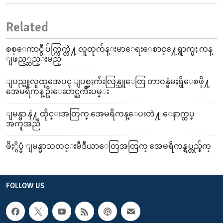
Related
စစ္ေကာင္စီ ပ်က္ကြက္တဲ႔ လူထုက်န္းမာေရးေစာင္႔ေရွာက္မႈ ကန္
ျဖည့္ဆည္းမည္
ျပည္သူလူထုအေပၚ ျပစ္မႈက်ဴးလြန္သူေတြ တာဝန္ခံမႈရွိေစဖို႔
အေမရိကန္ ဦးေဆာင္ႀကိဳးပမ္း
ျမန္မာ နဲ႔ ထိုင္းအတြက္ အေမရိကန္ေပးတဲ႔ ေနာက္ထပ္
အကူအညီ
ဖိႏွိပ္ခံ ျမန္မာသတင္းမီဒီယာေတြအတြက္ အေမရိကန္ရပ္တည္ခ်က္
FOLLOW US