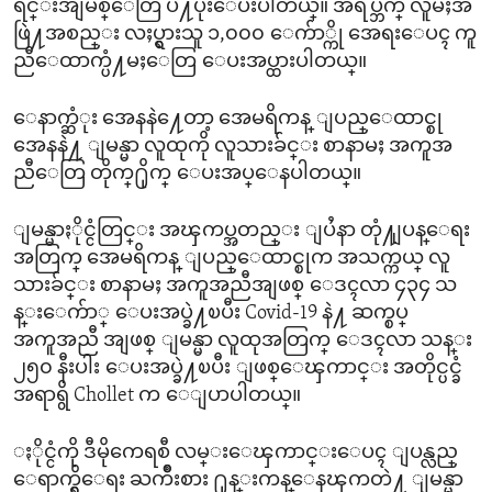
ရင္းအျမစ္ေတြ ပံ႔ပိုးေပးပါတယ္။ အရပ္ဘက္ လူမႈအ
ဖြဲ႔အစည္း လႈပ္ရွားသူ ၁,၀၀၀ ေက်ာ္ကို အေရးေပၚ ကူ
ညီေထာက္ပံ႔မႈေတြ ေပးအပ္ထားပါတယ္။
ေနာက္ဆံုး အေနနဲ႔ေတာ့ အေမရိကန္ ျပည္ေထာင္စု
အေနနဲ႔ ျမန္မာ လူထုကို လူသားခ်င္း စာနာမႈ အကူအ
ညီေတြ တိုက္႐ိုက္ ေပးအပ္ေနပါတယ္။
ျမန္မာႏိုင္ငံတြင္း အၾကပ္အတည္း ျပႆနာ တုံ႔ျပန္ေရး
အတြက္ အေမရိကန္ ျပည္ေထာင္စုက အသက္ကယ္ လူ
သားခ်င္း စာနာမႈ အကူအညီအျဖစ္ ေဒၚလာ ၄၃၄ သ
န္းေက်ာ္ ေပးအပ္ခဲ႔ၿပီး Covid-19 နဲ႔ ဆက္စပ္
အကူအညီ အျဖစ္ ျမန္မာ လူထုအတြက္ ေဒၚလာ သန္း
၂၅၀ နီးပါး ေပးအပ္ခဲ႔ၿပီး ျဖစ္ေၾကာင္း အတိုင္ပင္ခံ
အရာရွိ Chollet က ေျပာပါတယ္။
ႏိုင္ငံကို ဒီမိုကေရစီ လမ္းေၾကာင္းေပၚ ျပန္လည္
ေရာက္ရွိေရး ႀကိဳးစား ႐ုန္းကန္ေနၾကတဲ႔ ျမန္မာ