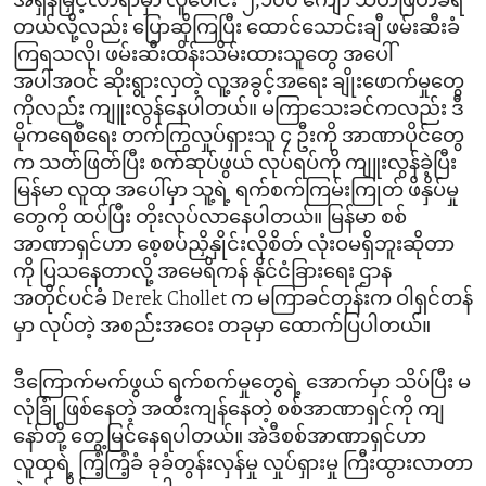
အရှိန်မြှင့်လာရာမှာ လူပေါင်း ၂,၁၀၀ ကျော် သတ်ဖြတ်ခံရ
တယ်လို့လည်း ပြောဆိုကြပြီး ထောင်သောင်းချီ ဖမ်းဆီးခံ
ကြရသလို၊ ဖမ်းဆီးထိန်းသိမ်းထားသူတွေ အပေါ်
အပါအဝင် ဆိုးရွားလှတဲ့ လူ့အခွင့်အရေး ချိုးဖောက်မှုတွေ
ကိုလည်း ကျူးလွန်နေပါတယ်။ မကြာသေးခင်ကလည်း ဒီ
မိုကရေစီရေး တက်ကြွလှုပ်ရှားသူ ၄ ဦးကို အာဏာပိုင်တွေ
က သတ်ဖြတ်ပြီး စက်ဆုပ်ဖွယ် လုပ်ရပ်ကို ကျူးလွန်ခဲ့ပြီး
မြန်မာ လူထု အပေါ်မှာ သူ့ရဲ့ ရက်စက်ကြမ်းကြုတ် ဖိနှိပ်မှု
တွေကို ထပ်ပြီး တိုးလုပ်လာနေပါတယ်။ မြန်မာ စစ်
အာဏာရှင်ဟာ စေ့စပ်ညှိနှိုင်းလိုစိတ် လုံးဝမရှိဘူးဆိုတာ
ကို ပြသနေတာလို့ အမေရိကန် နိုင်ငံခြားရေး ဌာန
အတိုင်ပင်ခံ Derek Chollet က မကြာခင်တုန်းက ဝါရှင်တန်
မှာ လုပ်တဲ့ အစည်းအဝေး တခုမှာ ထောက်ပြပါတယ်။
ဒီကြောက်မက်ဖွယ် ရက်စက်မှုတွေရဲ့ အောက်မှာ သိပ်ပြီး မ
လုံခြုံ ဖြစ်နေတဲ့ အထီးကျန်နေတဲ့ စစ်အာဏာရှင်ကို ကျ
နော်တို့ တွေ့မြင်နေရပါတယ်။ အဲဒီစစ်အာဏာရှင်ဟာ
လူထုရဲ့ ကြံ့ကြံ့ခံ ခုခံတွန်းလှန်မှု လှုပ်ရှားမှု ကြီးထွားလာတာ