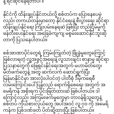
နဲ့ ရင်ဆိုင်နေရတာပါ ။
နိုင်ငံကို ထိန်းချုပ်နိုင်တယ်လို့ စစ်တပ်က ပြောနေပေမဲ့
လည်း တကယ်တန်းမှာတော့ နိုင်ငံရေးနဲ့ စီးပွားရေး ဆိုင်ရာ
ထိန်းချုပ်နိုင်ရေး ကြိုးပမ်းနေရဆဲ ဖြစ်ပြီး တည်ငြိမ်မှုကို
ဖန်တီးပေးနိုင်ရေး အခြေခံကျကျ မစွမ်းဆောင်နိုင်ဘူးဆို
တာကို ပြသနေပါတယ်။
စစ်အာဏာပိုင်တွေရဲ့ ကြမ်းကြုတ်တဲ့ ဖြိုခွဲမှုတွေကြောင့်
ဖြစ်လာရတဲ့ လူ့အခွင့်အရေးနဲ့ လူသားချင်း စာနာမှု ဆိုင်ရာ
ပြသနာတွေကို ဖြေရှင်းနိုင်ရေးအတွက် မဟာမိတ်တွေ၊
မိတ်ဖက်တွေနဲ့ အတူ ဆက်လက် ဆောင်ရွက်ပြီး
မြန်မာနိုင်ငံမှာ အားလုံးပါဝင်တဲ့ ပါတီစုံ ဒီမိုကရေစီ
လမ်းကြောင်းပေါ် ပြန်လည် ရောက်ရှိစေရေး အတွက် အ
မေရိကန် အစိုးရက ပိုင်းဖြတ်ထားဆဲ ဖြစ်ပါတယ်။ ဒါ
ကြောင့်လည်း အကြမ်းဖက်မှုတွေမှာ တာဝန်ရှိသူတွေနဲ့
စစ်တပ် ကိုယ်စားလှယ်တွေ အပါအဝင် လူ ၇၀ ကို အမေရိ
ကန်က ပြစ်ဒဏ်ခတ် ပိတ်ဆို့ထားပြီး ဖြစ်ပါတယ်။