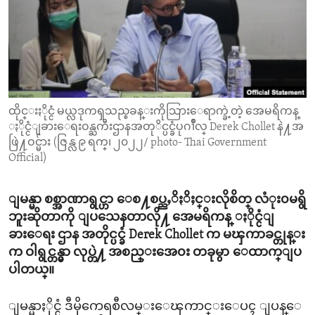
ENVIRONMENT AND HEALTH
IDEALS AND INSTITUTIONS
ထိုင္းႏိုင္ငံ မယ္လဒုကၡသည္စခန္းကိုသြားေရာက္ခဲ့တဲ့ အေမရိကန္
ႏိုင္ငံျခားေရးဝန္ႀကီးဌာနအတုိင္ပင္ခံပုဂၢိဳလ္ Derek Chollet နဲ႔အ
ဖြဲ႔ဝင္မ်ား (ဇြန္လ ၉ ရက္၊ ၂၀၂၂/ photo- Thai Government
Official)
ျမန္မာ စစ္အာဏာရွင္ဟာ ေစ႔စပ္ညႇိႏိႈင္းလိုစိတ္ လံုး၀မရွိ
ဘူးဆိုတာကို ျပသေနတာလို႔ အေမရိကန္ ႏိုင္ငံျ
ခားေရး ဌာန အတိုင္ပင္ခံ Derek Chollet က မၾကာခင္တုန္း
က ဝါရွင္တန္မွာ လုပ္တဲ႔ အစည္းအေ၀း တခုမွာ ေထာက္ျပ
ပါတယ္။
ျမန္မာႏိုင္ငံ ဒီမိုကေရစီလမ္းေၾကာင္းေပၚ ျပန္ေ