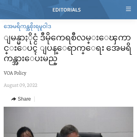
Accessibility
links
Skip
အေမရိကန္အစိုးရမူဝါဒ
to
HOME
ျမန္မာႏိုင္ငံ ဒီမိုကေရစီလမ္းေၾကာ
main
VIDEO
content
င္းေပၚ ျပန္ေရာက္ေရး အေမရိ
RADIO
Skip
ကန္အားေပးမည္
to
REGIONS
main
VOA Policy
TOPICS
AFRICA
Navigation
Skip
August 09, 2022
ARCHIVE
AMERICAS
HUMAN RIGHTS
to
ABOUT US
Share
ASIA
SECURITY AND DEFENSE
Search
EUROPE
AID AND DEVELOPMENT
FOLLOW US
MIDDLE EAST
DEMOCRACY AND GOVERNANCE
ECONOMY AND TRADE