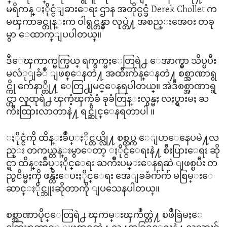
မရိကန္ ႏိုင္ငံျခားေရး ဌာန အတိုင္ပင္ခံ Derek Chollet က
မၾကာခင္တုန္းက ဝါရွင္တန္မွာ လုပ္တဲ႔ အစည္းအေ၀း တခု
မွာ ေထာက္ျပပါတယ္။
ဒီေၾကာက္မက္ဖြယ္ ရက္စက္မႈေတြရဲ႕ ေအာက္မွာ သိပ္ၿပီး
မလံုျခံဳ ျဖစ္ေနတဲ႔ အထီးက်န္ေနတဲ႔ စစ္အာဏာရွ
င္ကို က်ေနာ္တို႔ ေတြ႕ျမင္ေနရပါတယ္။ အဲဒီစစ္အာဏာရွ
င္ဟာ လူထုရဲ႕ ၾကံ့ၾကံ့ခံ ခုခံတြန္းလွန္မႈ လႈပ္ရွားမႈ ႀ
ကီးထြားလာတာနဲ႔ ရင္ဆိုင္ေနရတာပါ ။
ႏိုင္ငံကို ထိန္းခ်ဳပ္ႏိုင္တယ္လို႔ စစ္တပ္က ေျပာေနေပမဲ႔လ
ည္း တကယ္တန္းမွာေတာ့ ႏိုင္ငံေရးနဲ႔ စီးပြားေရး ဆို
င္ရာ ထိန္းခ်ဳပ္ႏိုင္ေရး ႀကိဳးပမ္းေနရဆဲ ျဖစ္ၿပီး တ
ည္ၿငိမ္မႈကို ဖန္တီးေပးႏိုင္ေရး အေျခခံက်က် မစြမ္းေ
ဆာင္ႏိုင္ဘူးဆိုတာကို ျပသေနပါတယ္။
စစ္အာဏာပိုင္ေတြရဲ႕ ၾကမ္းၾကဳတ္တဲ႔ ၿဖိဳခြဲမႈေ