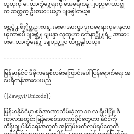
လူထုကို ေထာက္ပံ႔ေရးကို အေမရိကန္ ျပည္ေထာင္စု
က ဆက္လက္ ဦးစားေပးမွာ ျဖစ္ပါတယ္။
စစ္တပ္ရဲ႕ ဖိႏွိပ္ညႇဥ္းပန္းမႈေအာက္မွာ ဒုကၡေရာက္ေနတာ
ၾကာၿပီ ျဖစ္တဲ႔ ျမန္မာ လူထုဟာ က်ေနာ္တို႔ရဲ႕ အားေ
ပးေထာက္ခံမႈနဲ႔ အျပည့္အ၀ ထိုက္တန္ပါတယ္။
....................................................
မြန်မာနိုင်ငံ ဒီမိုကရေစီလမ်းကြောင်းပေါ် ပြန်ရောက်ရေး အ
မေရိကန်အားပေးမည်
{{Zawgyi/Unicode}}
မြန်မာနိုင်ငံမှာ စစ်အာဏာသိမ်းခဲ့တာ ၁၈ လ ရှိပါပြီ။ ဒီ
ကာလအတွင်း မြန်မာစစ်အာဏာပိုင်တွေဟာ နိုင်ငံကို
ထိန်းချုပ်နိုင်ရေးအတွက် အကြမ်းဖက်လုပ်ရပ်တွေကို