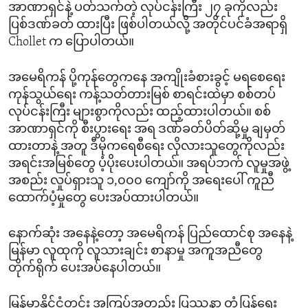
အာဏာရှင်နဲ့ ပတ်သက်တဲ့ လုပ်ငန်းကြီး ၂၇ ခုကိုလည်း
ပြစ်ဒဏ်ခတ် ထားပြီး ဖြစ်ပါတယ်လို့ အတိုင်ပင်ခံအရာရှိ
Chollet က ပြောပါတယ်။
အမေရိကန် ပို့ကုန်တွေကနေ အကျိုးခံစားခွင့် မရစေရေး
ကုန်သွယ်ရေး ကန့်သတ်တားမြစ် စာရင်းထဲမှာ စစ်တပ်
လုပ်ငန်းကြီး များစွာကိုလည်း ထည့်ထားပါတယ်။ စစ်
အာဏာရှင်ကို စီးပွားရေး အရ ဒဏ်ခတ်ပိတ်ဆို့မှု ချမှတ်
ထားတာနဲ့ အတူ ဒီမိုကရေစီရေး လိုလားသူတွေကိုလည်း
အရင်းအမြစ်တွေ ပံ့ပိုးပေးပါတယ်။ အရပ်ဘက် လူမှုအဖွဲ့
အစည်း လှုပ်ရှားသူ ၁,၀၀၀ ကျော်ကို အရေးပေါ် ကူညီ
ထောက်ပံ့မှုတွေ ပေးအပ်ထားပါတယ်။
နောက်ဆုံး အနေနဲ့တော့ အမေရိကန် ပြည်ထောင်စု အနေနဲ့
မြန်မာ လူထုကို လူသားချင်း စာနာမှု အကူအညီတွေ
တိုက်ရိုက် ပေးအပ်နေပါတယ်။
မြန်မာနိုင်ငံတွင်း အကြပ်အတည်း ပြဿနာ တုံ့ပြန်ရေး