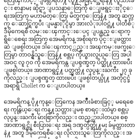
တြေၾကာင့္ ျဖစ္လာရတဲ႔ လူ႔အခြင့္အေရးနဲ႔ လူသားခ်
င္း စာနာမႈ ဆိုင္ရာ ျပသနာေတြကို ေျဖရွင္းႏိုင္ေ
ရးအတြက္ မဟာမိတ္ေတြ၊ မိတ္ဖက္ေတြနဲ႔ အတူ ဆက္လ
က္ ေဆာင္ရြက္ၿပီး ျမန္မာႏိုင္ငံမွာ အားလံုးပါ၀င္တဲ႔ ပါတီစံု
ဒီမိုကေရစီ လမ္းေၾကာင္းေပၚ ျပန္လည္ ေရာက္
ရွိေစေရး အတြက္ အေမရိကန္ အစိုးရက ပိုင္းျဖတ္ထား
ဆဲ ျဖစ္ပါတယ္။ ဒါေၾကာင့္လည္း အၾကမ္းဖက္မႈေ
တြမွာ တာ၀န္ရွိသူေတြနဲ႔ စစ္တပ္ ကိုယ္စားလွယ္ေတြ အပါ
အ၀င္ လူ ၇၀ ကို အေမရိကန္က ျပစ္ဒဏ္ခတ္ ပိတ္ဆို႔ထားၿပီး
ျဖစ္ပါတယ္။ အာဏာရွင္နဲ႔ ပတ္သက္တဲ႔ လုပ္ငန္းႀကီး ၂၇ ခု
ကိုလည္း ျပစ္ဒဏ္ခတ္ ထားၿပီး ျဖစ္ပါတယ္လို႔ အတိုင္ပင္ခံ
အရာရွိ Chollet က ေျပာပါတယ္။
အေမရိကန္ ပို႔ကုန္ေတြကေန အက်ိဳးခံစားခြင့္ မရေစေ
ရး ကုန္သြယ္ေရး ကန္႔သတ္တားျမစ္ စာရင္းထဲမွာ စစ္တပ္
လုပ္ငန္းႀကီး မ်ားစြာကိုလည္း ထည့္ထားပါတယ္။ စစ္
အာဏာရွင္ကို စီးပြားေရး အရ ဒဏ္ခတ္ပိတ္ဆို႔မႈ ခ်မွတ္ထားတာ
နဲ႔ အတူ ဒီမိုကေရစီေရး လိုလားသူေတြကိုလည္း အ