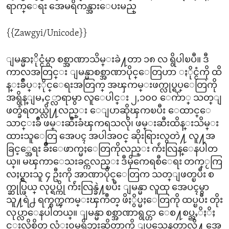
ရာက္ေရး အေမရိကန္အားေပးမည္
{{Zawgyi/Unicode}}
ျမန္မာႏိုင္ငံမွာ စစ္အာဏာသိမ္းခဲ႔တာ ၁၈ လ ရွိပါၿပီ။ ဒီ
ကာလအတြင္း ျမန္မာစစ္အာဏာပိုင္ေတြဟာ ႏိုင္ငံကို ထိ
န္းခ်ဳပ္ႏိုင္ေရးအတြက္ အၾကမ္းဖက္လုပ္ရပ္ေတြကို
အရွိန္ျမႇင့္လာရာမွာ လူေပါင္း ၂,၁၀၀ ေက်ာ္ သတ္ျ
ဖတ္ခံရတယ္လို႔လည္း ေျပာဆိုၾကၿပီး ေထာင္ေ
သာင္းခ်ီ ဖမ္းဆီးခံၾကရသလို၊ ဖမ္းဆီးထိန္းသိမ္း
ထားသူေတြ အေပၚ အပါအ၀င္ ဆိုးရြားလွတဲ႔ လူ႔အ
ခြင့္အေရး ခ်ိဳးေဖာက္မႈေတြကိုလည္း က်ဴးလြန္ေနပါတ
ယ္။ မၾကာေသးခင္ကလည္း ဒီမိုကေရစီေရး တက္ႂကြ
လႈပ္ရွားသူ ၄ ဦးကို အာဏာပိုင္ေတြက သတ္ျဖတ္ၿပီး စ
က္ဆုပ္ဖြယ္ လုပ္ရပ္ကို က်ဴးလြန္ခဲ႔ၿပီး ျမန္မာ လူထု အေပၚမွာ
သူ႔ရဲ႕ ရက္စက္ၾကမ္းၾကဳတ္ ဖိႏွိပ္မႈေတြကို ထပ္ၿပီး တိုး
လုပ္လာေနပါတယ္။ ျမန္မာ စစ္အာဏာရွင္ဟာ ေစ႔စပ္ညႇိႏိႈ
င္းလိုစိတ္ လံုး၀မရွိဘူးဆိုတာကို ျပသေနတာလို႔ အေ