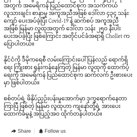
အတွက် အမေရိကန် ပြည်ထောင်စုက အသက်ကယ်
လူသားချင်း စာနာမှု အကူအညီအဖြစ် ဒေါ်လာ ၄၃၄ သန်း
ကျော် ပေးအပ်ခဲ့ပြီး Covid-19 နဲ့ ဆက်စပ် အကူအညီ
အဖြစ် မြန်မာ လူထုအတွက် ဒေါ်လာ သန်း ၂၅၀ နီးပါး
ပေးအပ်ခဲ့ပြီး ဖြစ်ကြောင်း အတိုင်ပင်ခံအရာရှိ Chollet က
ပြောပါတယ်။
နိုင်ငံကို ဒီမိုကရေစီ လမ်းကြောင်းပေါ် ပြန်လည် ရောက်ရှိ
ရေး ကြိုးစား ရုန်းကန်နေကြတဲ့ မြန်မာ လူထုကို ထောက်ပံ့
ရေးကို အမေရိကန် ပြည်ထောင်စုက ဆက်လက် ဦးစားပေး
မှာ ဖြစ်ပါတယ်။
စစ်တပ်ရဲ့ ဖိနှိပ်ညှဉ်းပန်းမှုအောက်မှာ ဒုက္ခရောက်နေတာ
ကြာပြီ ဖြစ်တဲ့ မြန်မာ လူထုဟာ ကျနော်တို့ရဲ့ အားပေး
ထောက်ခံမှုနဲ့ အပြည့်အ၀ ထိုက်တန်ပါတယ်။
Share
Follow us