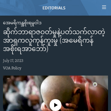
Accessibility
links
Skip
အေမရိကန္အစိုးရမူဝါဒ
to
HOME
ဆိုက်ဘာရာဇဝတ်မှုနဲ့ပတ်သက်လာတဲ့
main
VIDEO
content
အာရှကလူကုန်ကူးမှု (အမေရိကန်
RADIO
Skip
အစိုးရအာဘော်)
to
REGIONS
main
July 17, 2023
TOPICS
AFRICA
Navigation
VOA Policy
Skip
ARCHIVE
AMERICAS
HUMAN RIGHTS
to
ABOUT US
ASIA
SECURITY AND DEFENSE
Search
EUROPE
AID AND DEVELOPMENT
FOLLOW US
MIDDLE EAST
DEMOCRACY AND GOVERNANCE
No media source currently available
ECONOMY AND TRADE