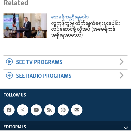
Related
အေမရိကန္အစိုးရမူဝါဒ
လူကုန်ကူးမှု တိုက်ဖျက်ရေး ပူးပေါင်း
လုပ်ဆောင်ဖို့ လိုအပ် (အမေရိကန်
အစိုးရအာဘော်)
SEE TV PROGRAMS
SEE RADIO PROGRAMS
FOLLOW US
EDITORIALS