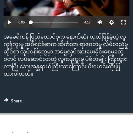
ENVIRONMENT AND HEALTH
IDEALS AND INSTITUTIONS
0:00
4:17
အမေရိကန် ပြည်ထောင်စုက နောက်ဆုံး ထုတ်ပြန်ခဲ့တဲ့ လူ
ကုန်ကူးမှု အစီရင်ခံစာက ဆိုက်ဘာ ရာဇဝတ်မှု လိမ်လည်မှု
ဆိုင်ရာ လုပ်ငန်းတွေမှာ အဓမ္မလုပ်အားပေးခိုင်းစေမှုတွေ
စတင် လုပ်ဆောင်လာတဲ့ လူကုန်ကူးမှု ပုံစံတမျိုး ကြီးထွား
လာပြီး ဘေးအန္တရာယ်ကြီးလာကြောင်း မီးမောင်းထိုးပြ
ထားပါတယ်။
Share