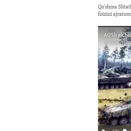
Qo'shma Shtatl
foizini ajratuv
AQSh elchi
by
Editorials
0:00