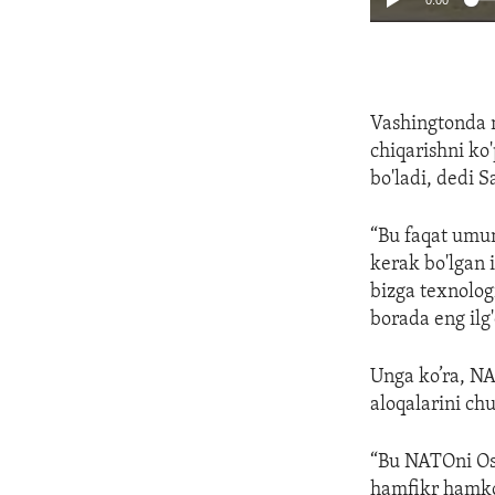
Vashingtonda 
chiqarishni ko
bo'ladi, dedi S
“Bu faqat umum
kerak bo'lgan 
bizga texnolog
borada eng ilg'
Unga ko’ra, N
aloqalarini ch
“Bu NATOni Osi
hamfikr hamkor