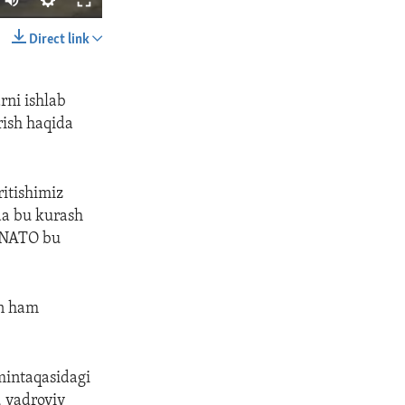
Direct link
SHARE
ni ishlab
rish haqida
itishimiz
da bu kurash
px
width
a NATO bu
an ham
mintaqasidagi
, yadroviy