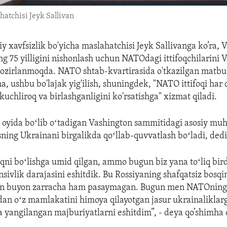
hatchisi Jeyk Sallivan
y xavfsizlik bo'yicha maslahatchisi Jeyk Sallivanga ko’ra, 
 75 yilligini nishonlash uchun NATOdagi ittifoqchilarini 
 hozirlanmoqda. NATO shtab-kvartirasida o'tkazilgan matb
ha, ushbu bo'lajak yig'ilish, shuningdek, "NATO ittifoqi ha
uchliroq va birlashganligini ko'rsatishga" xizmat qiladi.
 oyida boʻlib oʻtadigan Vashington sammitidagi asosiy m
ning Ukrainani birgalikda qoʻllab-quvvatlash boʻladi, dedi
foqni boʻlishga umid qilgan, ammo bugun biz yana toʻliq bi
nsivlik darajasini eshitdik. Bu Rossiyaning shafqatsiz bosqi
n buyon zarracha ham pasaymagan. Bugun men NATOning k
idan oʻz mamlakatini himoya qilayotgan jasur ukrainalikla
a yangilangan majburiyatlarni eshitdim”, - deya qo’shimha q