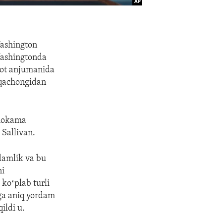
Vashington
Vashingtonda
uot anjumanida
r qachongidan
uhokama
 Sallivan.
rdamlik va bu
ni
oʻplab turli
rga aniq yordam
ildi u.