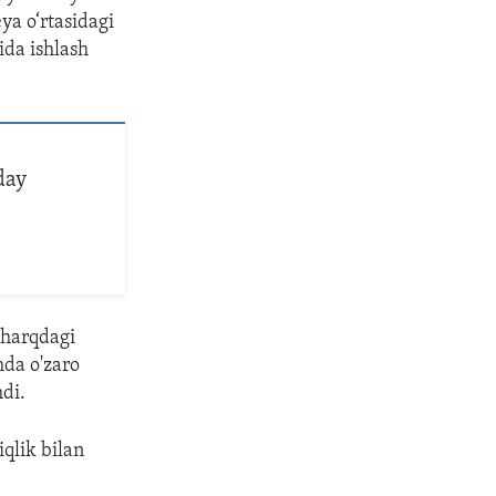
ya o‘rtasidagi
ida ishlash
day
Sharqdagi
mda o'zaro
hdi.
iqlik bilan