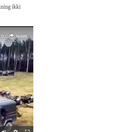
ning ikki
ED
SHARE