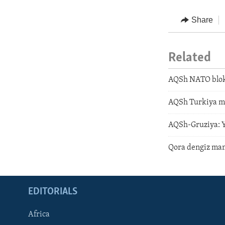
Share
Related
AQSh NATO bloki
AQSh Turkiya mu
AQSh-Gruziya: Y
Qora dengiz mam
EDITORIALS
Africa