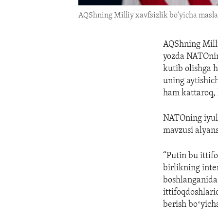
AQShning Milliy xavfsizlik bo'yicha masla
AQShning Milli
yozda NATOning
kutib olishga
uning aytishic
ham kattaroq, k
NATOning iyul
mavzusi alyans
“Putin bu itti
birlikning inte
boshlanganida
ittifoqdoshlar
berish boʻyich