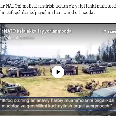
ar NATOni moliyalashtirish uchun o’z yalpi ichki mahsuloti
chi ittifoqchilar ko’payishini ham umid qilmoqda.
si: NATO kelajakka tayyorlanmoqda
EMB
 on Voice of America
No media source currently available
2:05