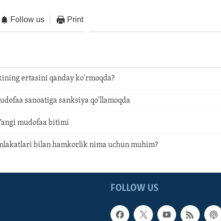
Follow us
Print
ning ertasini qanday ko'rmoqda?
dofaa sanoatiga sanksiya qo'llamoqda
angi mudofaa bitimi
lakatlari bilan hamkorlik nima uchun muhim?
FOLLOW US