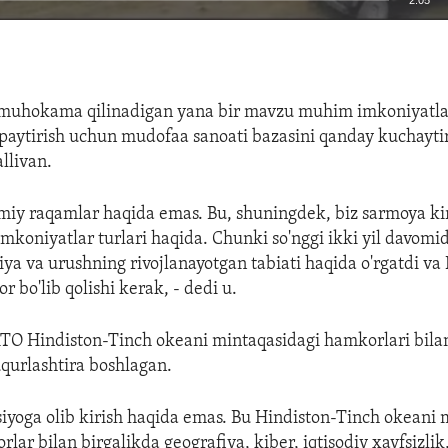
EMBED
muhokama qilinadigan yana bir mavzu muhim imkoniyatlar
'paytirish uchun mudofaa sanoati bazasini qanday kuchayti
allivan.
iy raqamlar haqida emas. Bu, shuningdek, biz sarmoya kir
imkoniyatlar turlari haqida. Chunki so'nggi ikki yil davomi
iya va urushning rivojlanayotgan tabiati haqida o'rgatdi v
or bo'lib qolishi kerak, - dedi u.
ATO Hindiston-Tinch okeani mintaqasidagi hamkorlari bil
uqurlashtira boshlagan.
yoga olib kirish haqida emas. Bu Hindiston-Tinch okeani 
lar bilan birgalikda geografiya, kiber, iqtisodiy xavfsizlik