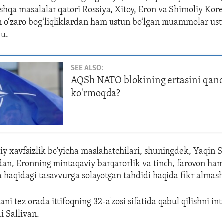
oshqa masalalar qatori Rossiya, Xitoy, Eron va Shimoliy Kore
n o‘zaro bog‘liqliklardan ham ustun bo‘lgan muammolar ust
 u.
SEE ALSO:
AQSh NATO blokining ertasini qan
ko'rmoqda?
y xavfsizlik bo'yicha maslahatchilari, shuningdek, Yaqin 
dan, Eronning mintaqaviy barqarorlik va tinch, farovon ha
a haqidagi tasavvurga solayotgan tahdidi haqida fikr almas
i tez orada ittifoqning 32-a'zosi sifatida qabul qilishni int
 Sallivan.