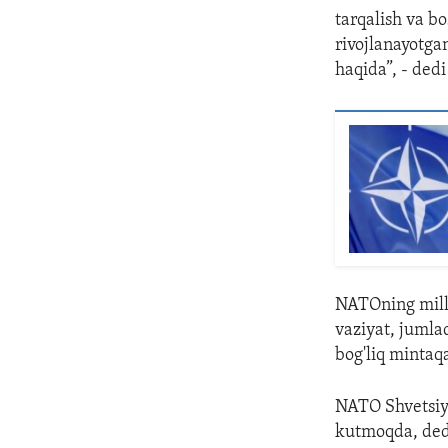
tarqalish va b
rivojlanayotga
haqida”, - dedi
NATOning milli
vaziyat, jumla
bog'liq mintaq
NATO Shvetsiyan
kutmoqda, dedi