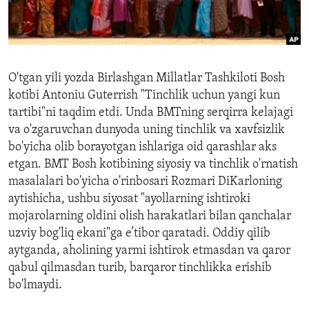
ENVIRONMENT AND HEALTH
IDEALS AND INSTITUTIONS
O'tgan yili yozda Birlashgan Millatlar Tashkiloti Bosh
kotibi Antoniu Guterrish "Tinchlik uchun yangi kun
tartibi"ni taqdim etdi. Unda BMTning serqirra kelajagi
va o'zgaruvchan dunyoda uning tinchlik va xavfsizlik
bo'yicha olib borayotgan ishlariga oid qarashlar aks
etgan. BMT Bosh kotibining siyosiy va tinchlik o'rnatish
masalalari bo'yicha o'rinbosari Rozmari DiKarloning
aytishicha, ushbu siyosat "ayollarning ishtiroki
mojarolarning oldini olish harakatlari bilan qanchalar
uzviy bog'liq ekani"ga e’tibor qaratadi. Oddiy qilib
aytganda, aholining yarmi ishtirok etmasdan va qaror
qabul qilmasdan turib, barqaror tinchlikka erishib
bo'lmaydi.