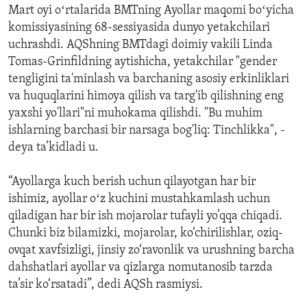
Mart oyi oʻrtalarida BMTning Ayollar maqomi boʻyicha
komissiyasining 68-sessiyasida dunyo yetakchilari
uchrashdi. AQShning BMTdagi doimiy vakili Linda
Tomas-Grinfildning aytishicha, yetakchilar "gender
tengligini ta'minlash va barchaning asosiy erkinliklari
va huquqlarini himoya qilish va targ'ib qilishning eng
yaxshi yo'llari"ni muhokama qilishdi. "Bu muhim
ishlarning barchasi bir narsaga bog'liq: Tinchlikka", -
deya ta’kidladi u.
“Ayollarga kuch berish uchun qilayotgan har bir
ishimiz, ayollar oʻz kuchini mustahkamlash uchun
qiladigan har bir ish mojarolar tufayli yo’qqa chiqadi.
Chunki biz bilamizki, mojarolar, ko‘chirilishlar, oziq-
ovqat xavfsizligi, jinsiy zo‘ravonlik va urushning barcha
dahshatlari ayollar va qizlarga nomutanosib tarzda
ta’sir ko‘rsatadi”, dedi AQSh rasmiysi.