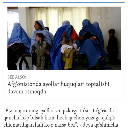
SEE ALSO:
Afg'onistonda ayollar huquqlari toptalishi
davom etmoqda
“Biz mojaroning ayollar va qizlarga ta’siri to‘g‘risida
qancha ko’p bilsak ham, hech qachon yuzaga qalqib
chiqmaydigan hali ko‘p narsa bor”, - deya qo’shimcha