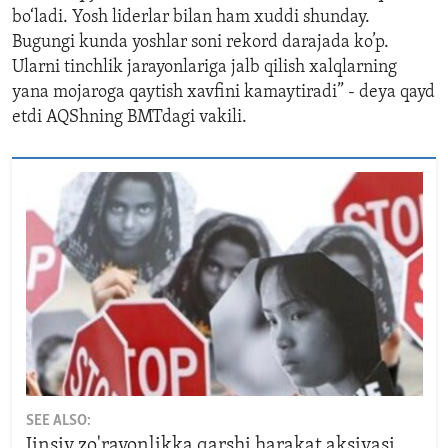
bo‘ladi. Yosh liderlar bilan ham xuddi shunday.
Bugungi kunda yoshlar soni rekord darajada ko’p.
Ularni tinchlik jarayonlariga jalb qilish xalqlarning
yana mojaroga qaytish xavfini kamaytiradi” - deya qayd
etdi AQShning BMTdagi vakili.
SEE ALSO:
Jinsiy zo'ravonlikka qarshi harakat aksiyasi