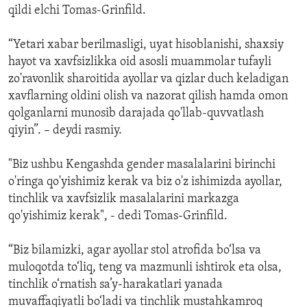
qildi elchi Tomas-Grinfild.
“Yetari xabar berilmasligi, uyat hisoblanishi, shaxsiy
hayot va xavfsizlikka oid asosli muammolar tufayli
zo'ravonlik sharoitida ayollar va qizlar duch keladigan
xavflarning oldini olish va nazorat qilish hamda omon
qolganlarni munosib darajada qo'llab-quvvatlash
qiyin”. – deydi rasmiy.
"Biz ushbu Kengashda gender masalalarini birinchi
o'ringa qo'yishimiz kerak va biz o'z ishimizda ayollar,
tinchlik va xavfsizlik masalalarini markazga
qo'yishimiz kerak", - dedi Tomas-Grinfild.
“Biz bilamizki, agar ayollar stol atrofida bo‘lsa va
muloqotda to‘liq, teng va mazmunli ishtirok eta olsa,
tinchlik o‘rnatish sa’y-harakatlari yanada
muvaffaqiyatli bo‘ladi va tinchlik mustahkamroq