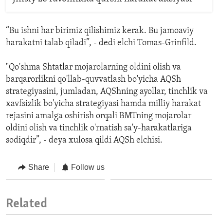
“Bu ishni har birimiz qilishimiz kerak. Bu jamoaviy
harakatni talab qiladi”, - dedi elchi Tomas-Grinfild.
"Qo'shma Shtatlar mojarolarning oldini olish va
barqarorlikni qo'llab-quvvatlash bo'yicha AQSh
strategiyasini, jumladan, AQShning ayollar, tinchlik va
xavfsizlik bo'yicha strategiyasi hamda milliy harakat
rejasini amalga oshirish orqali BMTning mojarolar
oldini olish va tinchlik o'rnatish sa'y-harakatlariga
sodiqdir”, - deya xulosa qildi AQSh elchisi.
Share
Follow us
Related