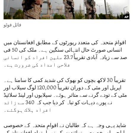
ENVIRONMENT AND HEALTH
IDEALS AND INSTITUTIONS
فائل فوٹو
اقوامَ متحدہ کی متعدد رپورٹوں کے مطابق افغانستان میں
انسانی صورتَ حال انتہائی سنگین ہے۔ ملک کی 50 فی
صد سے زیادہ آبادی تقریباً 23.7 ملین افراد کو انسانی
فلاحی امداد کی ضرورت ہے۔
تقریباً 30 لاکھ بچوں کو بھوک کی شدید کمی کا سامنا ہے۔
اپریل اور مئی کے دوران تقریباً 120,000 لوگ سیلاب اور
مٹی کے تودے گرنے سے متاثر ہوئے۔ سیلابوں اور لینڈ سلائیڈ
نے پورے دیہات کو تباہ کر دیا جب کہ 340 سے زائد
افراد ہلاک ہوگئے۔
شاید یہی وجہ ہے کہ طالبان نے اقوامِ متحدہ کے خصوصی