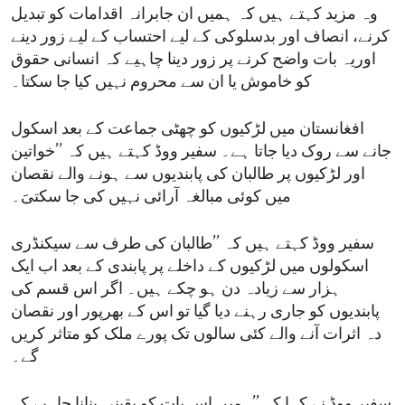
وہ مزید کہتے ہیں کہ ہمیں ان جابرانہ اقدامات کو تبدیل
کرنے، انصاف اور بدسلوکی کے لیے احتساب کے لیے زور دینے
اوریہ بات واضح کرنے پر زور دینا چاہیے کہ انسانی حقوق
کو خاموش یا ان سے محروم نہیں کیا جا سکتا۔
افغانستان میں لڑکیوں کو چھٹی جماعت کے بعد اسکول
جانے سے روک دیا جاتا ہے۔ سفیر ووڈ کہتے ہیں کہ ’’خواتین
اور لڑکیوں پر طالبان کی پابندیوں سے ہونے والے نقصان
میں کوئی مبالغہ آرائی نہیں کی جا سکتیَ۔
سفیر ووڈ کہتے ہیں کہ ’’طالبان کی طرف سے سیکنڈری
اسکولوں میں لڑکیوں کے داخلے پر پابندی کے بعد اب ایک
ہزار سے زیادہ دن ہو چکے ہیں۔ اگر اس قسم کی
پابندیوں کو جاری رہنے دیا گیا تو اس کے بھرپور اور نقصان
دہ اثرات آنے والے کئی سالوں تک پورے ملک کو متاثر کریں
گے۔
سفیر ووڈ نے کہا کہ ’’ہمیں اس بات کو یقینی بنانا چاہیے کہ