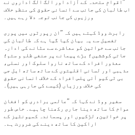
’’اقوامِ متحدہ کے آزاد اور الگ الگ اداروں نے
اب طالبان کی جانب سے انسانی حقوق کی منظم خلاف
ورزیوں کی جانب توجہ دلا رہے ہیں۔
رابرٹ ووڈ کہتے ہیں کہ ’’ان رپورٹوں میں پوری
تفصیل سے یہ بیان کیا گیا ہے کہ طالبان کی
جانب سے خواتین کو معاشرے سے مٹانے کی ادارہ
جاتی کوششیں؛ بڑے پیمانے پر صنفی ظلم و ستم؛
معذور افراد کے ساتھ ناروا سلوک اور نسلی،
مذہبی اور لسانی اقلیتوں کے ساتھ ساتھ ایل جی
بی ٹی کیو آئی پلس افراد کے خلاف انسانی حقوق
کی خلاف ورزیاں (کیسے کی جارہی ہیں)۔
سفیر ووڈ نے کہا کہ ’’عالمی برادری کو افغان
عوام کا ساتھ دینا جاری رکھنا چاہیے۔ خاص طور
پر خواتین، لڑکیوں اور پسماندہ کمیونٹیز کے
اراکین کا ساتھ دینے کی ضرورت ہے۔