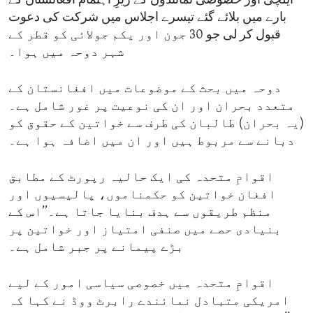
ایلچی اور خصوصی نمائندوں کے زیرِ اہتمام افغانستان کے
بارے میں بلائے گئے تیسرے اجلاس میں شرکت کی دعوت
قبول کر لی جو 30 جون اور یکم جولائی کو قطر کے
شہر دوحہ میں ہوا۔
دوحہ میں بحث کے موضوعات میں افغانستان کے
متعدد بحران اور ان کی نوعیت پر غور شامل ہے۔
(یہ بحران) طالبان کی طرف سے خواتین کے حقوق کو
دبانے سے مربوط ہیں اور ان میں اضافہ ہوا ہے۔
اقوامِ متحدہ کی ایک حالیہ رپورٹ کے مطابق
افغان خواتین کو حکمناموں، پالیسیوں اور
منظم طریقوں سے ہدف بنایا جاتا ہے۔’’اس کے
بنیادی حصے میں صنفی امتیاز اور خواتین پر
بڑے پیمانے پر جبر شامل ہے۔
اقوامِ متحدہ میں خصوصی سیاسی امور کے لیے
امریکی متبادل نمائندے رابرٹ ووڈ نے کہا کہ