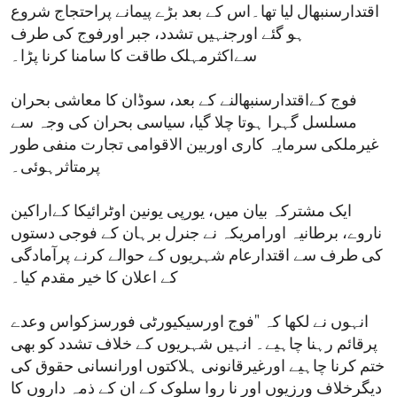
اقتدارسنبھال لیا تھا۔اس کے بعد بڑے پیمانے پراحتجاج شروع
ہو گئے اورجنہیں تشدد، جبر اورفوج کی طرف
سےاکثرمہلک طاقت کا سامنا کرنا پڑا۔
فوج کےاقتدارسنبھالنے کے بعد، سوڈان کا معاشی بحران
مسلسل گہرا ہوتا چلا گیا، سیاسی بحران کی وجہ سے
غیرملکی سرمایہ کاری اوربین الاقوامی تجارت منفی طور
پرمتاثرہوئی۔
ایک مشترکہ بیان میں، یورپی یونین اوٹرائیکا کےاراکین
ناروے، برطانیہ اورامریکہ نے جنرل برہان کے فوجی دستوں
کی طرف سے اقتدارعام شہریوں کے حوالے کرنے پرآمادگی
کے اعلان کا خیر مقدم کیا۔
انہوں نے لکھا کہ "فوج اورسیکیورٹی فورسزکواس وعدے
پرقائم رہنا چاہیے۔ انہیں شہریوں کے خلاف تشدد کو بھی
ختم کرنا چاہیے اورغیرقانونی ہلاکتوں اورانسانی حقوق کی
دیگرخلاف ورزیوں اور نا روا سلوک کے ان کے ذمہ داروں کا