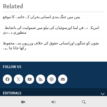
Related
یمن میں جنگ بندی انسانی بحران کے خاتمے کا موقع
امریکہ نے فن لینڈ اورسوئیڈن کی نیٹو میں شمولیت کی باضابطہ
منظوری دے دی
بچوں کو جنگوں اورانسانی حقوق کی خلاف ورزیوں سے محفوظ
رکھا جانا چاہیے
FOLLOW US
EDITORIALS