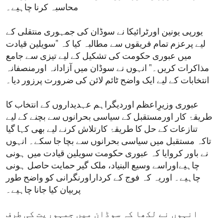
محاسبہ کرنا چاہیے۔
یورپی یونین اورٹرائیکا نے سوڈان کی جمہوری منتقلی کے
لیے پرعزم تمام فریقوں سے مطالبہ کیا کہ "سویلین قیادت
میں عبوری حکومت کی تشکیل کے لیے تیزی سے جامع
مذاکرات کریں۔" انہوں نے سوڈان میں آزادانہ اورمنصفانہ
انتخابات کے لیے ایک واضح ٹائم لائن کی ضرورت پرزور دیا۔
عبوری وزیرِاعظم اوردیگراہم عہدیداروں کے انتخاب کا
طریقۂ کار اورمستقبل کے سیاسی بحرانوں سے بچنے کے لیے
تنازعات کے حل کا طریقۂ کارتلاش کرنے لیے بھی کہا گیا
تاکہ مستقبل میں سیاسی بحرانوں سے بچا جا سکے۔ انہوں
نے باور کروایا کہ عبوری حکومت سویلین قیادت میں ہونی
چاہیےاوراسے وسیع البنیاد، ملک گیر حمایت حاصل ہونی
چاہیے۔ اوریہ کہ فوج کے کرداراورنگرانی کو واضح طور
پربیان کیا جانا چاہیے۔
انہوں نے لکھا کہ سوڈان میں جمہوریت کی طرف