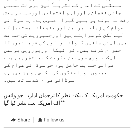
منتقلی کے آغاز کے تقریباً تین برس تک مسلسل
جانی نقصان، اوراہم اقتصادی اورسیاسی پیش
رفت نہ ہونے پر ہمیں گہرا افسوس ہے۔ ہم سوڈانی
عوام کی زیادہ پرامن اور منصفانہ مستقبل کے
لیے لگن کو سراہتے ہیں اورجمہوریت کی حمایت
میں اپنی جانیں گنوانے والوں کی قربانیوں کا
احترام کرتے ہیں۔ ٹرائیکا اوریوروپی یونین
ایک عبوری سویلین حکومت کے منتظرہیں جسے
عوامی حمایت حاصل ہو، جو سوڈانی عوام کی
امیدوں اورامنگوں کی عکاس ہو جن میں ہم
سوڈانی عوام کے ساتھ ہیں۔
حکومتِ امریکہ کے نکتۂ نظر کا ترجمان اداریہ جو وائس
آف امریکہ سے نشر کیا گیا**
Share
Follow us