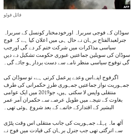
ENVIRONMENT AND HEALTH
فائل فوٹو
IDEALS AND INSTITUTIONS
سوڈان کے فوجی سربراہ اورخودمختار کونسل کے سربراہ
جنرلعبدالفتاح برہان نے حال ہی میں اعلان کیا ہے کہ فوج
سیاسی مذاکرات میں شرکت ختم کر دے گی اورجب
سوڈان کی سویلین جماعتیں عبوری حکومت تشکیل دے دیں
گی توفوج سیاسی منظر نامے سے دست بردارہو جائے گی۔
اگرفوج اپنےاس وعدے پرعمل کرتی ہے، تو سوڈان کی
جمہوریت نواز جماعتیں جمہوری طرزِ حکمرانی کی طرف
منتقلی واپس لا سکتی ہیں، جو2019 میں ایک عوامی
بغاوت کے نتیجے میں طویل عرصے سے حکمران آمر عمر
البشیر کے اقتدارکے خاتمے کے بعد شروع ہوئی تھی۔
آٹھ ماہ پہلے جمہوریت کی جانب منتقلی اس وقت پٹڑی
سے اترگئی تھی جب جنرل برہان کی قیادت میں فوج نے