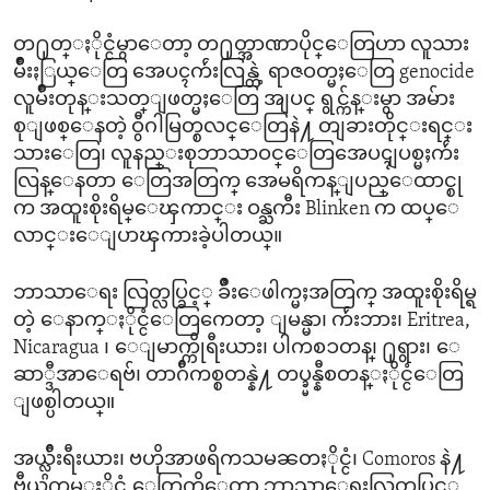
တ႐ုတ္ႏိုင္ငံမွာေတာ့ တ႐ုတ္အာဏာပိုင္ေတြဟာ လူသား
မ်ိဳးႏြယ္ေတြ အေပၚက်ဴးလြန္တဲ့ ရာဇဝတ္မႈေတြ genocide
လူမ်ိဳးတုန္းသတ္ျဖတ္မႈေတြ အျပင္ ရွင္က်န္းမွာ အမ်ား
စုျဖစ္ေနတဲ့ ဝွီဂါမြတ္စလင္ေတြနဲ႔ တျခားတိုင္းရင္း
သားေတြ၊ လူနည္းစုဘာသာဝင္ေတြအေပၚျပစ္မႈက်ဴး
လြန္ေနတာ ေတြအတြက္ အေမရိကန္ျပည္ေထာင္စု
က အထူးစိုးရိမ္ေၾကာင္း ဝန္ႀကီး Blinken က ထပ္ေ
လာင္းေျပာၾကားခဲ့ပါတယ္။
ဘာသာေရး လြတ္လပ္ခြင့္ ခ်ိဳးေဖါက္မႈအတြက္ အထူးစိုးရိမ္ရ
တဲ့ ေနာက္ႏိုင္ငံေတြကေတာ့ ျမန္မာ၊ က်ဴးဘား၊ Eritrea,
Nicaragua ၊ ေျမာက္ကိုရီးယား၊ ပါကစၥတန္၊ ႐ုရွား၊ ေ
ဆာ္ဒီအာေရဗ်၊ တာဂ်ီကစ္စတန္နဲ႔ တပ္ခ္မန္နီစတန္ႏိုင္ငံေတြ
ျဖစ္ပါတယ္။
အယ္လ္ဂ်ီးရီးယား၊ ဗဟိုအာဖရိကသမၼတႏိုင္ငံ၊ Comoros နဲ႔
ဗီယက္နမ္ႏိုင္ငံ ေတြကိုေတာ့ ဘာသာေရးလြတ္လပ္ခြင့္