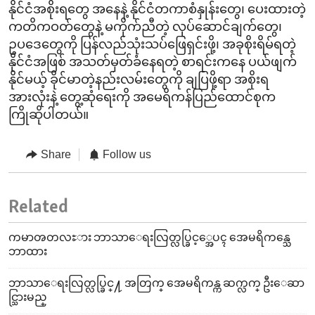
နိုင်ငံအစိုးရတွေ အနေနဲ့ နိုင်ငံတကာစံနှုန်းတွေ၊ ပေးထားတဲ့
ကတိကဝတ်တွေနဲ့ မကိုက်ညီတဲ့ လုပ်ဆောင်ချက်တွေ၊
ဥပဒေတွေကို ပြန်လည်သုံးသပ်ဖြေရှင်းဖို့၊ အခုစိုးရိမ်ရတဲ့
နိုင်ငံအဖြစ် အသတ်မှတ်ခံနေရတဲ့ စာရင်းကနေ ပယ်ဖျက်
နိုင်မယ့် ခိုင်မာတဲ့နည်းလမ်းတွေကို ချပြဖို့ရာ အစိုးရ
အားလုံးနဲ့ တွေ့ဆုံရေးကို အမေရိကန်ပြည်ထောင်စုက
ကြိုဆိုပါတယ်။
Share
Follow us
Related
ကမာၻတလႊား ဘာသာေရးလြတ္လပ္ခြင့္အေပၚ အေမရိကန္သေ
ဘာထား
ဘာသာေရးလြတ္လပ္ခြင္႔ အတြက္ အေမရိကန္က ဆက္လက္ ဦးေဆာ
င္သြားမည္