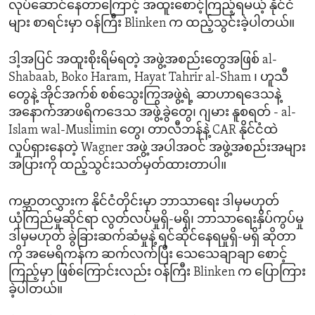
လုပ်ဆောင်နေတာကြောင့် အထူးစောင့်ကြည့်ရမယ့် နိုင်ငံ
များ စာရင်းမှာ ဝန်ကြီး Blinken က ထည့်သွင်းခဲ့ပါတယ်။
ဒါ့အပြင် အထူးစိုးရိမ်ရတဲ့ အဖွဲ့အစည်းတွေအဖြစ် al-
Shabaab, Boko Haram, Hayat Tahrir al-Sham ၊ ဟူသီ
တွေနဲ့ အိုင်အက်စ် စစ်သွေးကြွအဖွဲ့ရဲ့ ဆာဟာရဒေသနဲ့
အနောက်အာဖရိကဒေသ အဖွဲ့ခွဲတွေ၊ ဂျမား နူစရတ် - al-
Islam wal-Muslimin တွေ၊ တာလီဘန်နဲ့ CAR နိုင်ငံထဲ
လှုပ်ရှားနေတဲ့ Wagner အဖွဲ့ အပါအဝင် အဖွဲ့အစည်းအများ
အပြားကို ထည့်သွင်းသတ်မှတ်ထားတာပါ။
ကမ္ဘာတလွှားက နိုင်ငံတိုင်းမှာ ဘာသာရေး ဒါမှမဟုတ်
ယုံကြည်မှုဆိုင်ရာ လွတ်လပ်မှုရှိ-မရှိ၊ ဘာသာရေးနှိပ်ကွပ်မှု
ဒါမှမဟုတ် ခွဲခြားဆက်ဆံမှုနဲ့ ရင်ဆိုင်နေရမှုရှိ-မရှိ ဆိုတာ
ကို အမေရိကန်က ဆက်လက်ပြီး သေသေချာချာ စောင့်
ကြည့်မှာ ဖြစ်ကြောင်းလည်း ဝန်ကြီး Blinken က ပြောကြား
ခဲ့ပါတယ်။