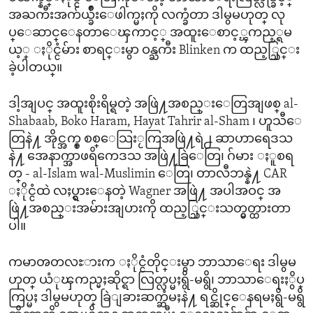
အႀကီးအက်ယ္ခ်ိဳးေဖါက္မႈကို လက္ခံတာ ဒါမွမဟုတ္ လု
ပ္ေဆာင္ေနတာေၾကာင့္ အထူးေစာင့္ၾကည့္ရမ
ယ့္ ႏိုင္ငံမ်ား စာရင္းမွာ ဝန္ႀကီး Blinken က ထည့္သြင္း
ခဲ့ပါတယ္။
ဒါ့အျပင္ အထူးစိုးရိမ္ရတဲ့ အဖြဲ႔အစည္းေတြအျဖစ္ al-
Shabaab, Boko Haram, Hayat Tahrir al-Sham ၊ ဟူသီေ
တြနဲ႔ အိုင္အက္စ္ စစ္ေသြးႂကြအဖြဲ႔ရဲ႕ ဆာဟာရေဒသ
နဲ႔ အေနာက္အာဖရိကေဒသ အဖြဲ႔ခြဲေတြ၊ ဂ်မား ႏူစရ
တ္ - al-Islam wal-Muslimin ေတြ၊ တာလီဘန္နဲ႔ CAR
ႏိုင္ငံထဲ လႈပ္ရွားေနတဲ့ Wagner အဖြဲ႔ အပါအဝင္ အ
ဖြဲ႔အစည္းအမ်ားအျပားကို ထည့္သြင္းသတ္မွတ္ထားတာ
ပါ။
ကမာၻတလႊားက ႏိုင္ငံတိုင္းမွာ ဘာသာေရး ဒါမွမ
ဟုတ္ ယံုၾကည္မႈဆိုင္ရာ လြတ္လပ္မႈရွိ-မရွိ၊ ဘာသာေရးႏွိပ္
ကြပ္မႈ ဒါမွမဟုတ္ ခြဲျခားဆက္ဆံမႈနဲ႔ ရင္ဆိုင္ေနရမႈရွိ-မရွိ