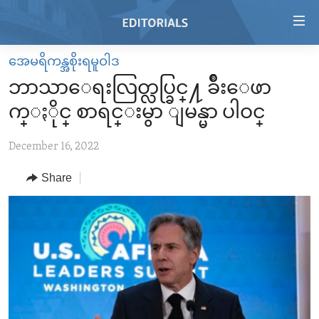
Accessibility
links
Skip
အေမရိကန္အစိုးရမူဝါဒ
to
HOME
ဘာသာေရးလြတ္လပ္ခြင္႔ ခ်ိဳးေဖာ
main
VIDEO
content
က္ႏိုင္ စာရင္းမွာ ျမန္မာ ပါဝင္
RADIO
Skip
to
December 16, 2022
REGIONS
main
Share
TOPICS
AFRICA
Navigation
Skip
ARCHIVE
AMERICAS
HUMAN RIGHTS
to
ABOUT US
ASIA
SECURITY AND DEFENSE
Search
EUROPE
AID AND DEVELOPMENT
FOLLOW US
MIDDLE EAST
DEMOCRACY AND GOVERNANCE
ECONOMY AND TRADE