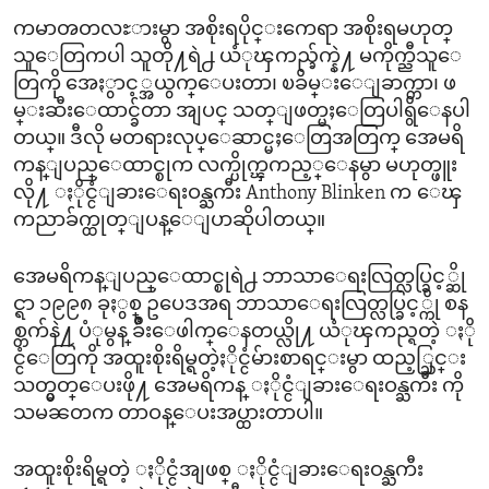
ကမာၻတလႊားမွာ အစိုးရပိုင္းကေရာ အစိုးရမဟုတ္
သူေတြကပါ သူတို႔ရဲ႕ ယံုၾကည္ခ်က္နဲ႔ မကိုက္ညီသူေ
တြကို အေႏွာင့္အယွက္ေပးတာ၊ ၿခိမ္းေျခာက္တာ၊ ဖ
မ္းဆီးေထာင္ခ်တာ အျပင္ သတ္ျဖတ္မႈေတြပါရွိေနပါ
တယ္။ ဒီလို မတရားလုပ္ေဆာင္မႈေတြအတြက္ အေမရိ
ကန္ျပည္ေထာင္စုက လက္ပိုက္ၾကည့္ေနမွာ မဟုတ္ဖူး
လို႔ ႏိုင္ငံျခားေရးဝန္ႀကီး Anthony Blinken က ေၾ
ကညာခ်က္ထုတ္ျပန္ေျပာဆိုပါတယ္။
အေမရိကန္ျပည္ေထာင္စုရဲ႕ ဘာသာေရးလြတ္လပ္ခြင့္ဆို
င္ရာ ၁၉၉၈ ခုႏွစ္ ဥပေဒအရ ဘာသာေရးလြတ္လပ္ခြင့္ကို စန
စ္တက်နဲ႔ ပံုမွန္ ခ်ိဳးေဖါက္ေနတယ္လို႔ ယံုၾကည္ရတဲ့ ႏို
င္ငံေတြကို အထူးစိုးရိမ္ရတဲ့ႏိုင္ငံမ်ားစာရင္းမွာ ထည့္သြင္း
သတ္မွတ္ေပးဖို႔ အေမရိကန္ ႏိုင္ငံျခားေရးဝန္ႀကီး ကို
သမၼတက တာဝန္ေပးအပ္ထားတာပါ။
အထူးစိုးရိမ္ရတဲ့ ႏိုင္ငံအျဖစ္ ႏိုင္ငံျခားေရးဝန္ႀကီး