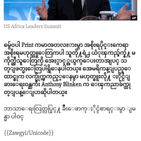
ENVIRONMENT AND HEALTH
IDEALS AND INSTITUTIONS
US Africa Leaders Summit
မွ်ေ၀ပါ Print ကမာၻတလႊားမွာ အစိုးရပိုင္းကေရာ
အစိုးရမဟုတ္သူေတြကပါ သူတို႔ရဲ႕ ယံုၾကည္ခ်က္နဲ႔ မ
ကိုက္ညီသူေတြကို အေႏွာင့္အယွက္ေပးတာအျပင္ သ
တ္ျဖတ္မႈေတြပါရွိေနပါတယ္။ အေမရိကန္ျပည္ေ
ထာင္စုက လက္ပိုက္ၾကည့္ေနမွာ မဟုတ္ဖူးလို႔ ႏိုင္ငံျ
ခားေရးဝန္ႀကီး Anthony Blinken က ေၾကညာခ်က္ထု
တ္ျပန္ေျပာဆိုပါတယ္။
ဘာသာေရးလြတ္လပ္ခြင္႔ ခ်ိဳးေဖာက္ႏိုင္ငံစာရင္းမွာ ျမ
န္မာ ပါဝင္
{{Zawgyi/Unicode}}