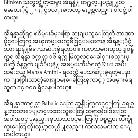
Blinken သတ္မွတ္ခဲ့တဲ့ထဲမွာ အီရန္နဲ႔ တ႐ုတ္ျပည္သူ႔သ
မၼတႏိုင္ငံ ၂ ႏိုင္ငံစလံုးကေတာ့ မႏွစ္ကလည္း ပါဝင္ခဲ့ပါ
တယ္။
အီရန္မွာဆိုရင္ ၿငိမ္းခ်မ္းစြာ ဆႏၵျပသူေတြကို အာဏာ
ပိုင္ေတြက အၾကမ္းဖက္ၿဖိဳခြင္းမႈကေန အီရန္ႏိုင္ငံ
သား ရာနဲ႔ခ်ီေသဆံုးခဲ့ရတာပါ။ ကုလသမဂၢထုတ္ျပန္ခ်
က္အရ အီရန္မွာ စက္တင္ဘာ ၁၆ ရက္က မြတ္စလင္ေခါင္းစည္းပု
ဝါကို စံနစ္တက် မျခံဳမႈနဲ႔ အဖမ္းဆီးခံရတဲ့ Kurd အမ်ိဳး
သမီးငယ္ Mahsa Amini - ရဲလက္ထဲ ေသဆံုးခဲ့ရတဲ့ေနာ
က္ ျဖစ္ပြါးလာတဲ့ဆႏၵျပမႈေတြေၾကာင့္ အဖမ္းခံရ
သူက ၁၄ ၀၀၀ ရွိေနပါတယ္။
အီရန္အာဏာရွင္ဟာ Baha’is ေတြ ဆူနီမြတ္စလင္ေတြ၊ ခရစ္ယ
န္ ဘာသာေျပာင္းထားသူေတြ၊ ဘုရားမဲ့ဝါဒီေတြ
အပါအဝင္ အနည္းစုဘာသာဝင္ေတြကို ပစ္မွတ္ထား တိုက္ခို
က္မႈေတြ တိုးလုပ္လာတယ္လို႔လည္း ကုလသမဂၢက ေျ
ပာပါတယ္။