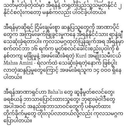
သတ်မှတ်ခဲ့တဲ့ထဲမှာ အီရန်နဲ့ တရုတ်ပြည်သူ့သမ္မတနိုင်ငံ ၂
နိုင်ငံစလုံးကတော့ မနှစ်ကလည်း ပါဝင်ခဲ့ပါတယ်။
အီရန်မှာဆိုရင် ငြိမ်းချမ်းစွာ ဆန္ဒပြသူတွေကို အာဏာပိုင်
တွေက အကြမ်းဖက်ဖြိုခွင်းမှုကနေ အီရန်နိုင်ငံသား ရာနဲ့ချီ
သေဆုံးခဲ့ရတာပါ။ ကုလသမဂ္ဂထုတ်ပြန်ချက်အရ အီရန်မှာ
စက်တင်ဘာ ၁၆ ရက်က မွတ်စလင်ခေါင်းစည်းပုဝါကို စံ
နစ်တကျ မခြုံမှုနဲ့ အဖမ်းဆီးခံရတဲ့ Kurd အမျိုးသမီးငယ်
Mahsa Amini - ရဲလက်ထဲ သေဆုံးခဲ့ရတဲ့နောက် ဖြစ်ပွါး
လာတဲ့ဆန္ဒပြမှုတွေကြောင့် အဖမ်းခံရသူက ၁၄ ၀၀၀ ရှိနေ
ပါတယ်။
အီရန်အာဏာရှင်ဟာ Baha’is တွေ ဆူနီမွတ်စလင်တွေ၊
ခရစ်ယန် ဘာသာပြောင်းထားသူတွေ၊ ဘုရားမဲ့ဝါဒီတွေ
အပါအဝင် အနည်းစုဘာသာဝင်တွေကို ပစ်မှတ်ထား
တိုက်ခိုက်မှုတွေ တိုးလုပ်လာတယ်လို့လည်း ကုလသမဂ္ဂက
ပြောပါတယ်။