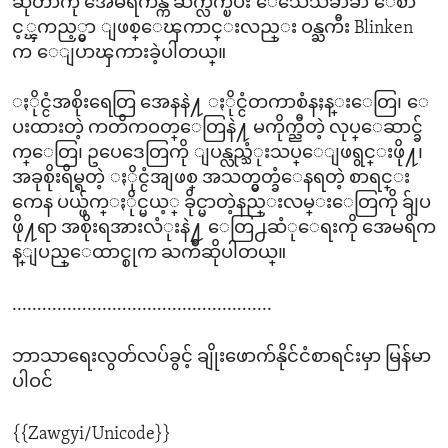
ဆိုတာကို အေမရိကန္က ဆက္လက္ၿပီး ေသေသခ်ာခ်ာ ေစာ
င့္ၾကည့္မွာ ျဖစ္ေၾကာင္းလည္း ဝန္ႀကီး Blinken
က ေျပာၾကားခဲ့ပါတယ္။
ႏိုင္ငံအစိုးရေတြ အေနနဲ႔ ႏိုင္ငံတကာစံနႈန္းေတြ၊ ေ
ပးထားတဲ့ ကတိကဝတ္ေတြနဲ႔ မကိုက္ညီတဲ့ လုပ္ေဆာင္ခ်
က္ေတြ၊ ဥပေဒေတြကို ျပန္လည္သံုးသပ္ေျဖရွင္းဖို႔၊
အခုစိုးရိမ္ရတဲ့ ႏိုင္ငံအျဖစ္ အသတ္မွတ္ခံေနရတဲ့ စာရင္း
ကေန ပယ္ဖ်က္ႏိုင္မယ့္ ခိုင္မာတဲ့နည္းလမ္းေတြကို ခ်ျပ
ဖို႔ရာ အစိုးရအားလံုးနဲ႔ ေတြ႕ဆံုေရးကို အေမရိက
န္ျပည္ေထာင္စုက ႀကိဳဆိုပါတယ္။
....................................................
ဘာသာရေးလွတ်လပ်ခွင့် ချိုးဖောက်နိုင်ငံစာရင်းမှာ မြန်မာ
ပါဝင်
{{Zawgyi/Unicode}}