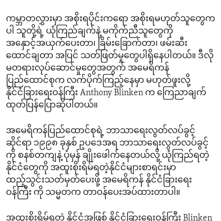
ကမ္ဘာတလွှားမှာ အစိုးရပိုင်းကရော အစိုးရမဟုတ်သူတွေက
ပါ သူတို့ရဲ့ ယုံကြည်ချက်နဲ့ မကိုက်ညီသူတွေကို
အနှောင့်အယှက်ပေးတာ၊ ခြိမ်းခြောက်တာ၊ ဖမ်းဆီး
ထောင်ချတာ အပြင် သတ်ဖြတ်မှုတွေပါရှိနေပါတယ်။ ဒီလို
မတရားလုပ်ဆောင်မှုတွေအတွက် အမေရိကန်
ပြည်ထောင်စုက လက်ပိုက်ကြည့်နေမှာ မဟုတ်ဖူးလို့
နိုင်ငံခြားရေးဝန်ကြီး Anthony Blinken က ကြေညာချက်
ထုတ်ပြန်ပြောဆိုပါတယ်။
အမေရိကန်ပြည်ထောင်စုရဲ့ ဘာသာရေးလွတ်လပ်ခွင့်
ဆိုင်ရာ ၁၉၉၈ ခုနှစ် ဥပဒေအရ ဘာသာရေးလွတ်လပ်ခွင့်
ကို စနစ်တကျနဲ့ ပုံမှန် ချိုးဖေါက်နေတယ်လို့ ယုံကြည်ရတဲ့
နိုင်ငံတွေကို အထူးစိုးရိမ်ရတဲ့နိုင်ငံများစာရင်းမှာ
ထည့်သွင်းသတ်မှတ်ပေးဖို့ အမေရိကန် နိုင်ငံခြားရေး
ဝန်ကြီး ကို သမ္မတက တာဝန်ပေးအပ်ထားတာပါ။
အထူးစိုးရိမ်ရတဲ့ နိုင်ငံအဖြစ် နိုင်ငံခြားရေးဝန်ကြီး Blinken