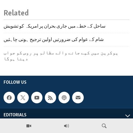
Related
ساحل کے خطے میں جاری بحران پر امریکہ کو تشویش
شام کے عوام کی ضرورتیں اولین ترجیح ہونی چاہئیں
یوکرین میں کیے جانے والے مظالم پر روس کو جواب
دینا ہوگا
FOLLOW US
EDITORIALS