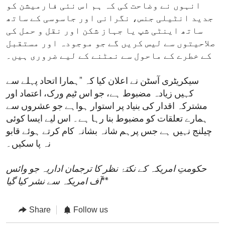
انہوں نے وضاحت کی کہ ہم اس نئی فارمیشن کو
جدید انٹیلی جنس، نگرانی اور جاسوسی کے ساتھ
ساتھ اینٹی شپ یا جہاز شکن اور نقل و حمل کی
صلاحیتوں سے لیس کریں گے جو موجودہ اور مستقبل
کے خطرے کے ماحول سے نمٹنے کے لیے ضروری ہیں۔
سیکریٹری آسٹن نے اعلان کیا کہ "ہمارا اتحاد پہلے سے
کہیں زیادہ مضبوط ہے، جو اس ٹیم ورک، اعتماد اور
مشترکہ اقدار کی بنیاد پر استوار ہواہے جو عشروں سے
ہمارے تعلقات کو مضبوط بنا رہا ہے۔ اس لیے ایسا کوئی
چیلنج نہیں ہے جس پرہم شانہ بشانہ کام کرتے ہوئے قابو
نہ پا سکیں۔
حکومتِ امریکہ کے نکتۂ نظر کا ترجمان اداریہ جو وائس
**
آف امریکہ سے نشر کیا گیا
Share
Follow us