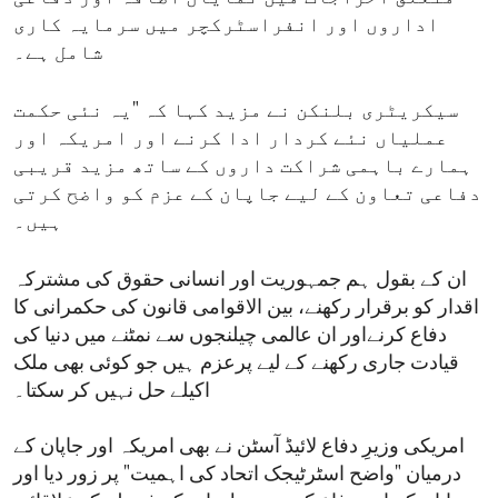
اداروں اور انفراسٹرکچر میں سرمایہ کاری
شامل ہے۔
سیکریٹری بلنکن نے مزید کہا کہ "یہ نئی حکمت
عملیاں نئے کردار ادا کرنے اور امریکہ اور
ہمارے باہمی شراکت داروں کے ساتھ مزید قریبی
دفاعی تعاون کے لیے جاپان کے عزم کو واضح کرتی
ہیں۔
ان کے بقول ہم جمہوریت اور انسانی حقوق کی مشترکہ
اقدار کو برقرار رکھنے، بین الاقوامی قانون کی حکمرانی کا
دفاع کرنےاور ان عالمی چیلنجوں سے نمٹنے میں دنیا کی
قیادت جاری رکھنے کے لیے پرعزم ہیں جو کوئی بھی ملک
اکیلے حل نہیں کر سکتا۔
امریکی وزیرِ دفاع لائیڈ آسٹن نے بھی امریکہ اور جاپان کے
درمیان "واضح اسٹرٹیجک اتحاد کی اہمیت" پر زور دیا اور