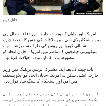
ENVIRONMENT AND HEALTH
IDEALS AND INSTITUTIONS
فائل فوٹو
امریکہ اور جاپان کے وزرائے خارجہ اور دفاع نے حال ہی
میں واشنگٹن ڈی سی میں ملاقات کی جس کا مقصد چین،
شمالی کوریا اور روس کی طرف سے بڑھتے ہوئے
سیکیورٹی چیلنجوں کے تناظر میں امریکہ-جاپان اتحاد کو
مضبوط بنانے کے لیے تبادلۂ خیالات کرنا تھا۔
بات چیت کے بعد ایک مشترکہ پریس بریفنگ میں وزیرِ
خارجہ اینٹنی بلنکن نے امریکہ-جاپان اتحاد کو انڈو پیسفک
میں امن اور استحکام کا سنگِ بنیاد قرار دیا۔
انہوں نے جاپان کی نئی قومی سلامتی اور دفاعی
حکمت عملیوں کی تعریف کی جس میں سیکیورٹی سے
متعلق اخراجات میں نمایاں اضافہ اور دفاعی