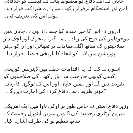
جاپان کے اپنے دفاع کو مضبوط بنانے کے فیصلے کو علاقائی
امن اور استحکام برقرار رکھنے میں اہم شراکت قرار دیتے
ہوئے اس کی تعریف کی۔
انہوں نے اس کا خیر مقدم کیا جسے انہوں نے جاپان میں
موجودامریکی فوج کی زیادہ ہمہ گیر، متحرک اور لچک دار
صلاحیتوں کے ساتھ اگلے مقامات پر تعیناتی اور ان کو بہتر
پوزیشن میں لانے کو اتحاد کا تاریخی فیصلہ قرار دیا۔
انہوں نے کہا کہ یہ اقدامات خطے میں ڈیٹرنس کو یعنی
کسی کوبھی جارحیت سے باز رکھنے کی صلاحیتوں کو
تقویت دیں گے اور ہمیں جاپان اور اس کے لوگوں کا زیادہ
مؤثر طریقے سے دفاع کرنے کی اجازت دیں گے۔‘‘
وزیر دفاع آسٹن نے خاص طور پر اوکی ناوا میں ایک امریکی
میرین آرٹلری رجمنٹ کی 12ویں میرین لیٹورل رجمنٹ کے
ساتھ تنظیم نو کی طرف اشارہ کیا۔