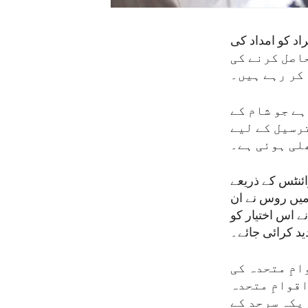
 کے رابطہ دفتر کے مطابق خطے میں 41 لاکھ افراد کو امداد کی
خوراک حاصل کرنے کی
کر رہے ہیں۔
ے جو شام کے
ترسیل کے لیے
لی ہوئی ہے۔
ئنٹس کے ذریعے
 کی ترسیل کا دوبارہ اختیار دینے کے لیے ووٹ دے رہی ہے۔ تاہم 2021 میں روس نے ان
ود کر دیا تھا۔ پھر 2022 میں روس نے اس اختیار کو
ید کرائی جائے۔
امِ متحدہ کی
اقوامِ متحدہ
یکہ سرحد کے