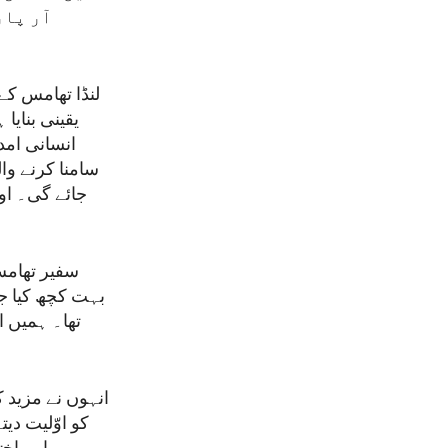
آر پا
لنڈا تھامس کے
یقینی بنایا
انسانی امد
سامنا کرنے وا
جائے گی۔ اور
سفیر تھامس
بہت کچھ کیا جا
تھا۔ ہمیں 
انہوں نے مزید 
کو اوّلیت د