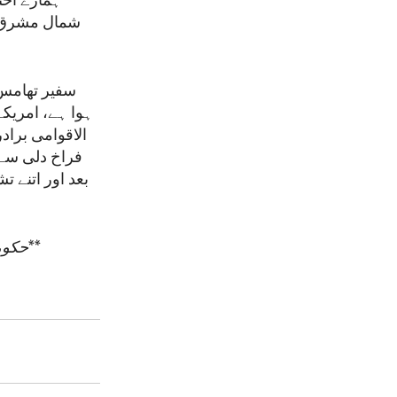
ہمارے اخت
سفیر تھامس 
ہوا ہے، امریک
الاقوامی براد
فراخ دلی سے 
بعد اور اتنے ت
**
حکومت