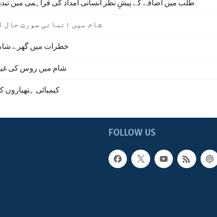
طلب میں اضافے کے پیشِ نظر انسانی امداد کی فراہمی میں تب
شام میں انسانی صورتِ حال ا
خطرات میں گھرے شام
شام میں روس کی غیر
کیمیائی ہتھیاروں ک
FOLLOW US