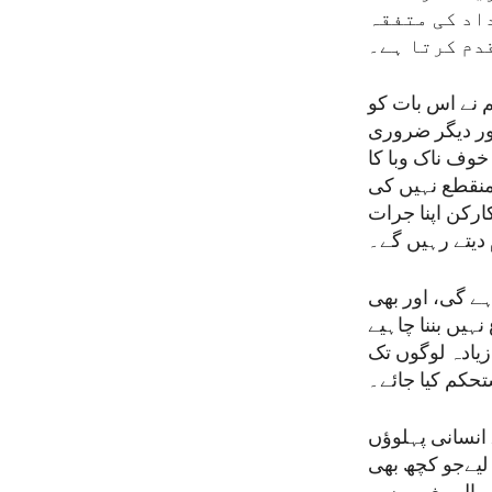
داد کی متفقہ
دم کرتا ہے۔
م نے اس بات کو
اور دیگر ضروری
خوف ناک وبا کا
 منقطع نہیں کی
ارکن اپنا جرات
ہے گی، اور بھی
ہیں بننا چاہیے
یادہ لوگوں تک
حکم کیا جائے۔
انسانی پہلوؤں
لیےجو کچھ بھی