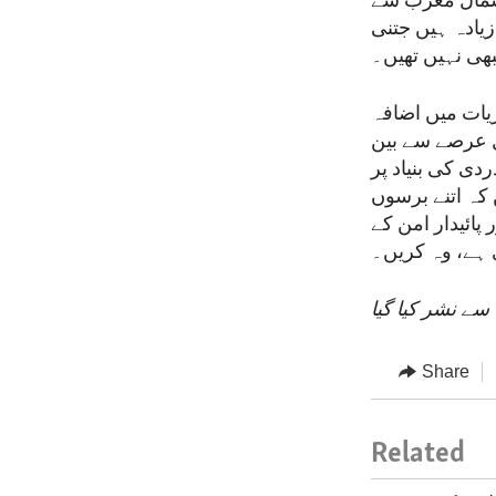
 شمال مغرب سے
 کہیں زیادہ ہیں جتنی
بھی نہیں تھیں۔
یات میں اضافہ
ل عرصے سے بین
دی کی بنیاد پر
کہ اتنے برسوں
 پائیدار امن کے
ی ہے، وہ کریں۔
سے نشر کیا گیا
Share
Related