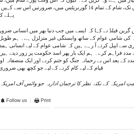
یار میں ہے، وہ کریں گے۔ کیوں کہ اس وقت پورے شام میں،
شمال مشرق تک، شام کے تمام 14 گورنریٹس میں، ضرورتیں اس سے
پہلے ک
گرین فیلڈ نے کہا کہ ایسے میں جب دنیا بھر میں انسانی ضرور
ہ کی شامی عوام کے ساتھ وابستگی غیر متزلزل ہے۔ ہم طوی
ری سے اپیل کرتے آ رہے ہیں کہ شامی عوام کے لیے انسانی ہمدر
مدد فراہم کرے۔ ہم ایک بار پھر اسد حکومت پر زور دیتے ہیں 
شدد کے بعد اس بے رحمانہ جنگ کو ختم کرنے اور ایک منصفانہ اور
قیام کے لیے کام کرنے کے لیے جو کچھ بھی ضرور
ِ امریکہ کے نکتۂ نظر کا ترجمان اداریہ جو وائس آف امریکہ 
Follow us
Print