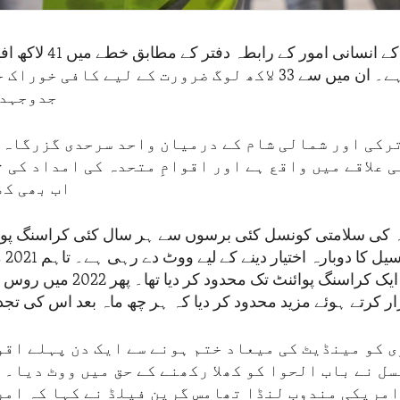
اقوامِ متحدہ کے انسانی امور
ضرورت ہے۔ ان میں سے 33 لاکھ لوگ ضرورت کے لیے کافی 
جدوجہد 
رکی اور شمالی شام کے درمیان واحد سرحدی گزرگاہ ہ
 علاقے میں واقع ہے اور اقوامِ متحدہ کی امداد کی 
اب بھی کھ
دہ کی سلامتی کونسل کئی برسوں سے ہر سال کئی کراسنگ پوا
امداد
ترسیلات کو ایک کراسنگ پوائنٹ تک محد
ر کرتے ہوئے مزید محدود کر دیا کہ ہر چھ ماہ بعد اس کی تجد
 کو مینڈیٹ کی میعاد ختم ہونے سے ایک دن پہلے اقو
سل نے باب الحوا کو کھلا رکھنے کے حق میں ووٹ دیا۔ 
امریکی مندوب لنڈا تھامس گرین فیلڈ نے کہا کہ امر