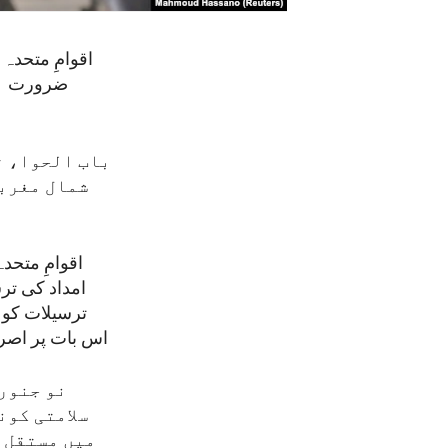
باب الحوا، ت
شمال مغربی
اقوامِ متح
اس بات پر اصرا
نو جنوری
سلامتی کون
میں مستقل 