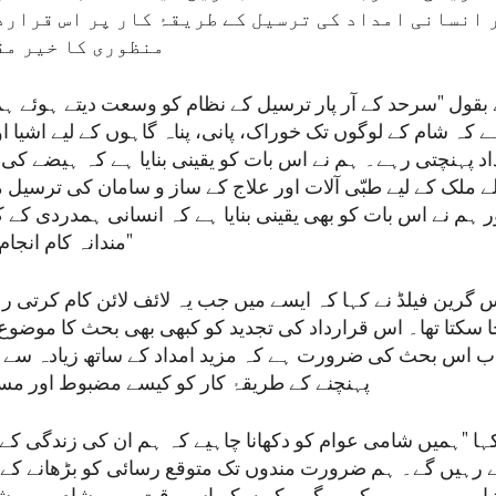
ر انسانی امداد کی ترسیل کے طریقۂ کار پر اس قرار
منظوری کا خیر مق
 بقول "سرحد کے آر پار ترسیل کے نظام کو وسعت دیتے ہوئے ہ
 ہے کہ شام کے لوگوں تک خوراک، پانی، پناہ گاہوں کے لیے اشیا 
اد پہنچتی رہے۔ ہم نے اس بات کو یقینی بنایا ہے کہ ہیضے کی 
لے ملک کے لیے طبّی آلات اور علاج کے ساز و سامان کی ترسیل
 ہم نے اس بات کو بھی یقینی بنایا ہے کہ انسانی ہمدردی کے ک
مندانہ کام انجام دیتے رہیں گے۔"
 گرین فیلڈ نے کہا کہ ایسے میں جب یہ لائف لائن کام کرتی ر
 سکتا تھا۔ اس قرارداد کی تجدید کو کبھی بھی بحث کا موضوع ن
اب اس بحث کی ضرورت ہے کہ مزید امداد کے ساتھ زیادہ سے ز
پہنچنے کے طریقۂ کار کو کیسے مضبوط اور مست
کہا "ہمیں شامی عوام کو دکھانا چاہیے کہ ہم ان کی زندگی کے 
یتے رہیں گے۔ ہم ضرورت مندوں تک متوقع رسائی کو بڑھانے کے 