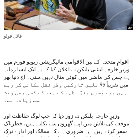
ENVIRONMENT AND HEALTH
IDEALS AND INSTITUTIONS
فائل فوٹو
اقوامِ متحدہ کے بین الاقوامی مائیگریشن ریویو فورم میں
وزیرِ خارجہ اینٹنی بلنکن نے اعلان کیا کہ یہ ایک ایسا زمانہ
ہے جس کی ماضی میں کوئی مثال نہیں ملتی۔ آج دنیا بھر
میں تقریباً 95 ملین تارکینِ وطن نقل مکانی کر رہے
ہیں جو دوسری جنگِ عظیم کے بعد کے کسی بھی وقت
سے زیادہ ہے۔
وزیرِ خارجہ بلنکن نے زور دیا کہ جب لوگ حفاظت اور
موقعے کی تلاش میں اپنے گھروں سے نکلتے ہیں، خطرناک
سفر کرتے ہیں۔ یہ ضروری ہے کہ ممالک اور ادارے ترکِ