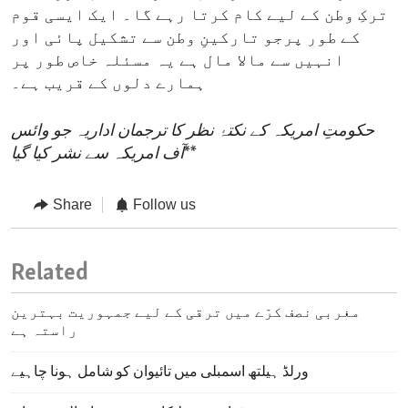
ترکِ وطن کے لیے کام کرتا رہے گا۔ ایک ایسی قوم
کے طور پرجو تارکینِ وطن سے تشکیل پائی اور
انہیں سے مالا مال ہے یہ مسئلہ خاص طور پر
ہمارے دلوں کے قریب ہے۔
حکومتِ امریکہ کے نکتۂ نظر کا ترجمان اداریہ جو وائس
**
آف امریکہ سے نشر کیا گیا
Share
Follow us
Related
مغربی نصف کرّے میں ترقی کے لیے جمہوریت بہترین
راستہ ہے
ورلڈ ہیلتھ اسمبلی میں تائیوان کو شامل ہونا چاہیے