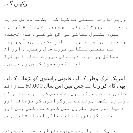
رکھیں گے۔
وزیرِ خارجہ بلنکن نے کہا کہ ایک ساتھ مل کر ہم
بے قاعدہ ہجرت کی بنیادی وجوہات پر کام کر رہے
ہیں، بشمول معاشی مواقع کی کمی، عدم تحفظ،
بدعنوانی اور جابرانہ طرزِ حکمرانی، آب و ہوا
سے متعلق ہنگامی صورتِ حال وغیرہ، اور ان
مسائل پر توجہ دینے کی ضرورت ہے کہ آخر لوگ
اپنا گھر چھوڑ کیوں رہے ہیں۔
امریکہ ترکِ وطن کے لیے قانونی راستوں کو بڑھانے کے لیے
بھی کام کر رہا ہے جس میں اس سال 50,000 سے زائد
اضافی عارضی ورکرز ویزے مختص کرنا، خاندان کے
دوبارہ یکجا ہونے کے پروگراموں کو بڑھانا اور
دنیا بھر میں خطروں میں گھرے تارکینِ وطن اور
پناہ گزینوں کے لیے مالی امداد شامل ہے۔
امریکہ دنیا بھر میں محفوظ، منظم اور مہذب