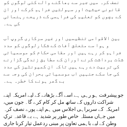
نصف کرہ میں جبر سے بھاگنے والے کئی لوگوں کو
قانونی حیثیت اور سہولتیں فراہم کرکے اور ان
کے بچوں کو تعلیم کی فراہمی کے ذریعے رہنمائی
کی ہے۔
بین الاقوامی تنظیمیں اور غیر سرکاری گروپ آب
و ہوا سے متعلق آفات کے شکارلوگوں کو مدد
فراہم کر رہے ہیں اور مقامی حکام کو موسمیاتی
شدّت برداشت کرنے اوران کے مطابق زندگی گزارنے
کی تربیت دے رہے ہیں تاکہ ان کمیونٹیز کی مدد
کی جا سکے جنہیں اب موسمیاتی بحران کی وجہ سے
بے گھر ہونے کا خطرہ ہے۔
جو پیشرفت ہو رہی ہے اسے آگے بڑھانے کے لیے امریکہ اپنے
شراکت داروں کے ساتھ مل کر کام کرے گا۔ جون میں،
امریکہ کے سربراہی اجلاس میں ہم اپنے پورے نصف کرہ
میں جہاں مسئلہ خاص طور پر شدید ہے بے قاعدہ ترکِ
وطن کے لیے باہمی تعاون پر مبنی ردعمل تیار کرنا جاری