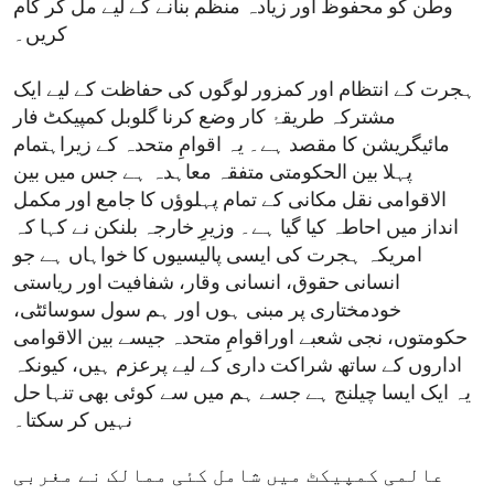
وطن کو محفوظ اور زیادہ منظم بنانے کے لیے مل کر کام
کریں۔
ہجرت کے انتظام اور کمزور لوگوں کی حفاظت کے لیے ایک
مشترکہ طریقۂ کار وضع کرنا گلوبل کمپیکٹ فار
مائیگریشن کا مقصد ہے۔ یہ اقوامِ متحدہ کے زیراہتمام
پہلا بین الحکومتی متفقہ معاہدہ ہے جس میں بین
الاقوامی نقل مکانی کے تمام پہلوؤں کا جامع اور مکمل
انداز میں احاطہ کیا گیا ہے۔ وزیرِ خارجہ بلنکن نے کہا کہ
امریکہ ہجرت کی ایسی پالیسیوں کا خواہاں ہے جو
انسانی حقوق، انسانی وقار، شفافیت اور ریاستی
خودمختاری پر مبنی ہوں اور ہم سول سوسائٹی،
حکومتوں، نجی شعبے اوراقوامِ متحدہ جیسے بین الاقوامی
اداروں کے ساتھ شراکت داری کے لیے پرعزم ہیں، کیونکہ
یہ ایک ایسا چیلنج ہے جسے ہم میں سے کوئی بھی تنہا حل
نہیں کر سکتا۔
عالمی کمپیکٹ میں شامل کئی ممالک نے مغربی