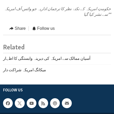
حکومتِ امریکہ کے نکتۂ نظر کا ترجمان اداریہ جو وائس آف امریکہ
**
سے نشر کیا گیا
Share
Follow us
Related
آسیان ممالک سے امریکہ کی دیرینہ وابستگی کا اظہار
میکانگ امریکہ شراکت دار
FOLLOW US