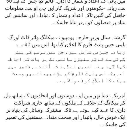
میں پانی کے اعداد و شمار کا ادارہ قائم کیا جس کے لیے 60
سے زیادہ حکومتوں اور شریک کار این جی او سے معلومات
حاصل کی گئیں تاکہ اعداد و شمار کے تبادلے اور سائنس کی
بنیاد پر فیصلوں کو بہتر بنایا جاسکے۔
گزشتہ سال وزیرِ خارجہ پومپیو نے میکانگ واٹر ڈاٹ اورگ
نامی جس پلیٹ فارم کا اعلان کیا تھا، اس میں 40 سے
زیادہ چیزیں شامل ہیں، جن میں موسم کی پیش
گوئی سے لے کر سٹیزن سائنس تک ہر بات کا احاطہ
کیا گیا ہے۔ انھوں نے کہا کہ آئندہ ہفتوں میں
امریکہ اس پلیٹ فارم کو بڑے پیمانے پر وسعت
دینے کا اعلان کرنے والا ہے۔
امریکہ، دنیا بھر میں اپنے دوستوں اور اتحادیوں کے ساتھ مل
کر میکانگ کے علاقے کے ملکوں کے ساتھ جاری شراکت
داری کا عہد کیے ہوئے ہے تاکہ مشترکہ وسائل کی بنیاد پر
ایک خوش حال، پائیدار اور صحت مندانہ مستقبل کی تعمیر
کی جاسکے۔