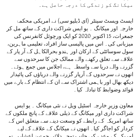
میکانگ کو زندگی کا درجہ حاصل ہے۔
ایسٹ ویسٹ سینٹر (ای ڈبلیو سی) نے امریکی محکمۂ
خارجہ اور میکانگ ۔ یو ایس شراکت داری کے ساتھ مل کر
جمعرات، 15 اکتوبر 2020 کو ایک ورچوئل کانفرنس کی
میزبانی کی۔ اس میں پالیسی ساز افراد، تعلیمی ماہرین،
سول سوسائٹی کے ارکان اور ہندو بحرالکاہل کے آر پار کے
علاقے سے تعلق رکھنے والے ممالک جن کا سرحدوں سے
گزرنے والے دریا سے واسطہ ہے، اجلاس میں جمع ہوئے۔
انھوں نے سرحدوں کے آرپار گزرنے والے دریاؤں کی پائیدار
دیکھ بھال اور باہمی اشتراک سے ان کے انتظام کے بارے میں
قوائد وضوابط کا تبادلہ کیا۔
معاون وزیرِ خارجہ اسٹیل ویل نے نئی میکانگ ۔ یو ایس
شراکت داری اور میکانگ کے ذیلی علاقے کے پانچ ملکوں کے
ساتھ امریکہ کے رابطے کو وسعت دینے سے متعلق اس کے
کردار کو اجاگر کیا۔ انھوں نے میکانگ کے علاقے کے لیے
امریکہ کے وعدے کی جانب توجہ دلائی جو تین اعشاریہ نو