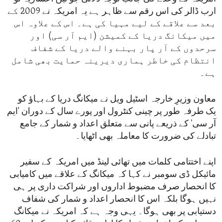
ارب ڈالر کی اس رقم سے ظاہر ہے یہ امریکہ نے 2009 کے
بعد سے علاقے کے لیے مہیا کی ہے۔ اس کے علاوہ اس
میں میکانگ دریا کے کمیشن (ایم آر سی) اور
سرحدوں کے آر پار بہنے والے دریا کے شفاف
انتظام کی خاطر ہماری دیرینہ حمایت بھی شامل
ہے۔
معاون وزیرِ خارجہ اسٹیل ویل نے میکانگ دریا کے بہاؤ کو
یک طرفہ طور پر چینی کنٹرول اور پورے سال کے دوران 'ایم
آر سی' کے ذریعے پانی سے متعلق اعداد و شمار کے جامع
تبادلے کی ضرورت کا معاملہ بھی اٹھایا۔
اپنے اختتامی کلمات میں تھائی لینڈ میں امریکہ کے سفیر
مائیکل ڈی سومبر نے کہا کہ میکانگ کے علاقے میں کامیابی
کا انحصار صرف مضبوط اداروں اور شراکت داری پر ہی
نہیں ہوگا بلکہ اس کا انحصار اعداد و شمار کی شفاف
دستیابی پر بھی ہوگا۔ یہی وجہ ہے کہ امریکہ نے میکانگ