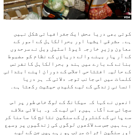
ENVIRONMENT AND HEALTH
IDEALS AND INSTITUTIONS
کوئی بھی دریا محض ایک جغرافیائی شکل نہیں
ہے۔ مشرقی ایشیا اور بحرالکاہل کے امور کے
معاون وزیرِ خارجہ ڈیوڈ اسٹیل ویل نے سرحدوں
کے آر پار بہنے والے دریاؤں کے نظام کو مضبوط
بنانے کے بارے میں ہند و بحرالکاہل کانفرنس
کے حالیہ افتتاحی اجلاس کے دوران اپنے ابتدائی
کلمات میں اس جانب توجہ دلائی کہ ہر دریا
انسانی زندگی کے لیے کلیدی حیثیت رکھتا ہے۔
انھوں نے کہا کہ میکانگ کے لوگ خاص طور پر اس
سچائی سے آگاہ ہیں، اس لیے کہ وہ بالائی علاقے
سے پانی کے کنٹرول کے سنگین نتائج کا سامنا کر
رہے ہیں جس سے لاکھوں لوگوں کی زندگیوں پر وسیع
اور سنگین اثرات مرتب ہو رہے ہیں جن کے لیے