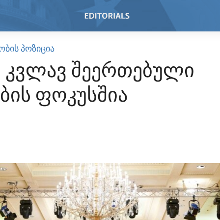
ᲝᲑᲘᲡ ᲞᲝᲖᲘᲪᲘᲐ
ი კვლავ შეერთებული
ბის ფოკუსშია