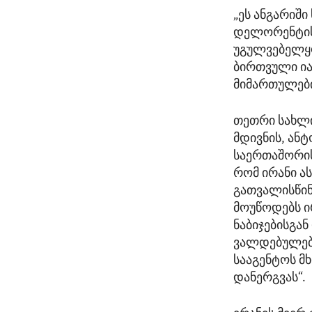
„ეს ანგარიში 
დელორენტისმ
უგულვებელყო
ბირთვული ია
მიმართულებ
თეთრი სახლი
მდივნის, ან
საერთაშორის
რომ ირანი ა
გათვალისწინ
მოუწოდებს ი
ნაბიჯებისგა
ვალდებულებე
სააგენტოს მ
დანერგვას“.