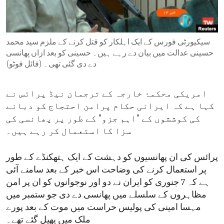
ENVIRONMENT AND HEALTH
IDEALS AND INSTITUTIONS
سیکیورٹی فورس کے ایک اہلکار کو قتل کرنے کے ملزم سید محمد
حسینی عدالت میں بیان دے رہے ہیں۔ حسینی کو بعد ازاں پھانسی
دے دی گئی تھی۔ (فائل فوٹو)
امریکی محکمۂ خارجہ کے ترجمان نیڈ پرائس نے
کہا ہے کہ ایرانی حکام پرامن احتجاج کو دبانے
کی کوششوں کے "اہم جزو" کے طور پر پھانسی کی
سزا کا استعمال کر رہے ہیں۔
پرائس کی ان پھانسیوں کو دہشت کے ایک ہتھکنڈے کے طور
پر استعمال کرنے کی وضاحت اس خبر کے بعد سامنے آئی
ہے کہ 7 جنوری کو ایران نے دو اور نوجوانوں کو ان پر امن
مظاہروں کے سلسلے میں پھانسی دے دی جو ستمبر میں
مہسا امینی کی پولیس حراست میں موت کے بعد پورے
ملک میں پھیل گئے تھے۔