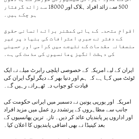
500 سے زائد افراد ہلاک اور 18000 سے زائد گرفتار
ہو چکے ہیں۔
اقوامِ متحدہ کے ہائی کمشنر برائے انسانی حقوق
کے دفتر نے جبری اعترافات کی بنیاد پر غیر
منصفانہ مقدمات کے نتیجے میں کرامی اور حسینی
کی دہشت انگیز پھانسیوں کی مذمت کی ہے۔
ایران کے لیے امریکہ کے خصوصی ایلچی رابرٹ میلے نے ایک
ٹوئٹ میں کہا ہے کہ ہم اور دنیا بھر کے دیگر لوگ ایران کی
قیادت کو جواب دہ ٹھہراتے رہیں گے۔
امریکہ اور یورپی یونین نے دسمبر میں ایرانی حکومت کی
جانب سے مظاہروں کے پرتشدد ردِ عمل میں مزید افراد
اور اداروں پر پابندیاں عائد کر دیں۔ تازہ ترین پھانسیوں کے
بعد کینیڈا نے بھی اضافی پابندیوں کا اعلان کیا۔