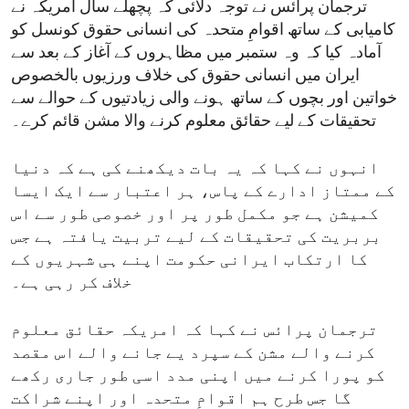
ترجمان پرائس نے توجہ دلائی کہ پچھلے سال امریکہ نے
کامیابی کے ساتھ اقوامِ متحدہ کی انسانی حقوق کونسل کو
آمادہ کیا کہ وہ ستمبر میں مظاہروں کے آغاز کے بعد سے
ایران میں انسانی حقوق کی خلاف ورزیوں بالخصوص
خواتین اور بچوں کے ساتھ ہونے والی زیادتیوں کے حوالے سے
تحقیقات کے لیے حقائق معلوم کرنے والا مشن قائم کرے۔
انہوں نے کہا کہ یہ بات دیکھنے کی ہے کہ دنیا
کے ممتاز ادارے کے پاس، ہر اعتبار سے ایک ایسا
کمیشن ہے جو مکمل طور پر اور خصوصی طور سے اس
بربریت کی تحقیقات کے لیے تربیت یافتہ ہے جس
کا ارتکاب ایرانی حکومت اپنے ہی شہریوں کے
خلاف کر رہی ہے۔
ترجمان پرائس نے کہا کہ امریکہ حقائق معلوم
کرنے والے مشن کے سپرد یے جانے والے اس مقصد
کو پورا کرنے میں اپنی مدد اسی طور جاری رکھے
گا جس طرح ہم اقوامِ متحدہ اور اپنے شراکت