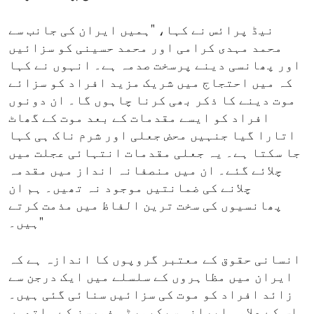
نیڈ پرائس نے کہا، "ہمیں ایران کی جانب سے
محمد مہدی کرامی اور محمد حسینی کو سزائیں
اور پھانسی دینے پرسخت صدمہ ہے۔ انہوں نے کہا
کہ میں احتجاج میں شریک مزید افراد کو سزائے
موت دینے کا ذکر بھی کرنا چاہوں گا۔ ان دونوں
افراد کو ایسے مقدمات کے بعد موت کے گھاٹ
اتارا گیا جنہیں محض جعلی اور شرم ناک ہی کہا
جا سکتا ہے۔ یہ جعلی مقدمات انتہائی عجلت میں
چلائے گئے۔ ان میں منصفانہ انداز میں مقدمہ
چلانے کی ضمانتیں موجود نہ تھیں۔ ہم ان
پھانسیوں کی سخت ترین الفاظ میں مذمت کرتے
ہیں۔"
انسانی حقوق کے معتبر گروپوں کا اندازہ ہے کہ
ایران میں مظاہروں کے سلسلے میں ایک درجن سے
زائد افراد کو موت کی سزائیں سنائی گئی ہیں۔
اس کے علاوہ ایرانی سیکیورٹی فورسز کے ہاتھوں