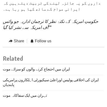
داروں کو یہ جائزہ لینے کی تربیت دیتے ہیں کہ
ایرانی عوام کے ساتھ کیا ہو رہا ہے۔
حکومتِ امریکہ کے نکتۂ نظر کا ترجمان اداریہ جو وائس
**
آف امریکہ سے نشر کیا گیا
Share
Follow us
Related
ایران میں احتجاج کرنے والوں کو سزائے موت
ایران کی اخلاقی پولیس اوراعلیٰ سیکیورٹی اہلکاروں پرامریکی
پابندیاں
تہران میں ایک سفاکانہ موت