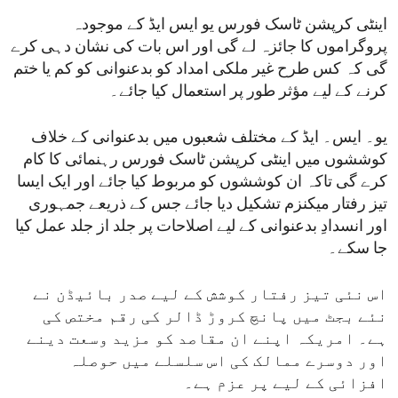
اینٹی کرپشن ٹاسک فورس یو ایس ایڈ کے موجودہ
پروگراموں کا جائزہ لے گی اور اس بات کی نشان دہی کرے
گی کہ کس طرح غیر ملکی امداد کو بدعنوانی کو کم یا ختم
کرنے کے لیے مؤثر طور پر استعمال کیا جائے۔
یو۔ ایس۔ ایڈ کے مختلف شعبوں میں بدعنوانی کے خلاف
کوششوں میں اینٹی کرپشن ٹاسک فورس رہنمائی کا کام
کرے گی تاکہ ان کوششوں کو مربوط کیا جائے اور ایک ایسا
تیز رفتار میکنزم تشکیل دیا جائے جس کے ذریعے جمہوری
اور انسدادِ بدعنوانی کے لیے اصلاحات پر جلد از جلد عمل کیا
جا سکے۔
اس نئی تیز رفتار کوشش کے لیے صدر بائیڈن نے
نئے بجٹ میں پانچ کروڑ ڈالر کی رقم مختص کی
ہے۔ امریکہ اپنے ان مقاصد کو مزید وسعت دینے
اور دوسرے ممالک کی اس سلسلے میں حوصلہ
افزائی کے لیے پر عزم ہے۔