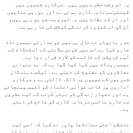
وہ اس وقت خطرے میں ہیں۔ سرکاری شعبوں میں
قیمتی سرمایہ کاری ہوئی ہے اور یورپی منڈیوں
اور ان کے نظام میں یہ تیزی سے ضم ہو رہی ہیں،
ان کو اب کمزور کرنے کی کوشش کی جا رہی ہے۔
صدر بائیڈن نے حال ہی میں جو صدارتی میمورنڈم
جاری کیا ہے اس میں قومی سلامتی کے استحکام کے
لیے کرپشن کے خاتمے کو لازم قرار دیا ہے۔
میمورینڈم میں کہا کیا گیا ہے کہ بد عنوانی
معاشروں کو مفلوج کر دیتی ہے۔ ٹیکس دہندگان
شہریوں کے جیبوں پر ڈاکہ ڈالتی ہے ، سرکاری
اداروں پر قائم عوامی اعتماد کو ٹھیس پہنچاتی
ہے اور معیار زندگی کو بہتر کرنے کے لیے عشروں
سے جاری عالمی سرمایہ کاری کو ضائع کر دیتی
ہے۔
منتظم اعلیٰ سمانتھا پاور نے کہا کہ اسی لیے
یوکرین سے بد عنوانی کا خاتمہ یو ایس ایڈ کا