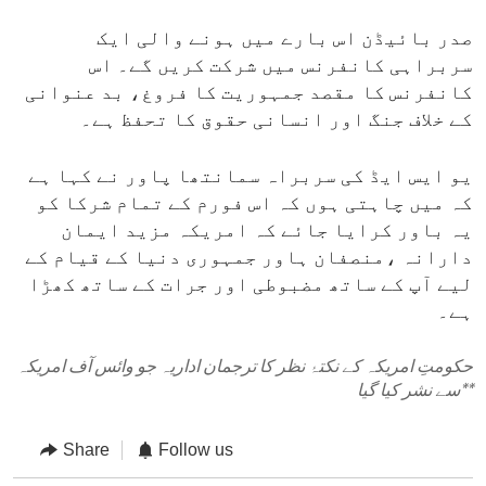
صدر بائیڈن اس بارے میں ہونے والی ایک
سربراہی کانفرنس میں شرکت کریں گے۔ اس
کانفرنس کا مقصد جمہوریت کا فروغ، بد عنوانی
کے خلاف جنگ اور انسانی حقوق کا تحفظ ہے۔
یو ایس ایڈ کی سربراہ سمانتھا پاور نے کہا ہے
کہ میں چاہتی ہوں کہ اس فورم کے تمام شرکا کو
یہ باور کرایا جائے کہ امریکہ مزید ایمان
دارانہ ،منصفان ہاور جمہوری دنیا کے قیام کے
لیے آپ کے ساتھ مضبوطی اور جرات کے ساتھ کھڑا
ہے۔
حکومتِ امریکہ کے نکتۂ نظر کا ترجمان اداریہ جو وائس آف امریکہ
**
سے نشر کیا گیا
Share
Follow us