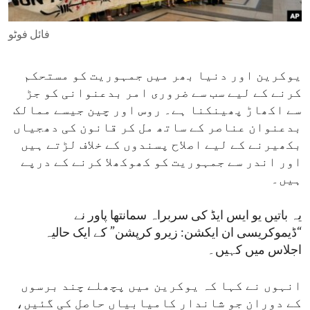
ENVIRONMENT AND HEALTH
فائل فوٹو
IDEALS AND INSTITUTIONS
یوکرین اور دنیا بھر میں جمہوریت کو مستحکم
کرنے کے لیے سب سے ضروری امر بدعنوانی کو جڑ
سے اکھاڑ پھینکنا ہے۔ روس اور چین جیسے ممالک
بدعنوان عناصر کے ساتھ مل کر قانون کی دھجیاں
بکھیرنے کے لیے اصلاح پسندوں کے خلاف لڑتے ہیں
اور اندر سے جمہوریت کو کھوکھلا کرنے کے درپے
ہیں۔
یہ باتیں یو ایس ایڈ کی سربراہ سمانتھا پاور نے
“ڈیموکریسی ان ایکشن: زیرو کرپشن” کے ایک حالیہ
اجلاس میں کہیں۔
انہوں نے کہا کہ یوکرین میں پچھلے چند برسوں
کے دوران جو شاندار کامیابیاں حاصل کی گئیں،