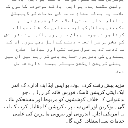
اولین مقصد ہے۔ یو ایس ایڈ کے موجودہ کاموں کا
خلاصہ یہ ہے کہ مفادِ عامہ کی خدمات کو ڈیجیٹل
بنانا، ادارہ جاتی اصلاحات کو فروغ دینا،
حکومتی وسائل کو ایسے مقامی حکام کے حوالے
کرنا جو نہ صرف ایمان دار ہوں بلکہ اپنے فرائض
کو بخوبی سر انجام دینے کے اہل بھی ہوں۔ اس کے
ساتھ ساتھ ہم سول سوسائٹی اور میڈیا اصلاح
پسندوں کی بھرپور حمایت بھی کر رہے ہیں ان میں
اینٹی کرپشن ایکشن سینٹر جیسے ادارے شامل
ہیں۔
مزید پیش رفت کرتے ہوئے یو ایس ایڈ اپنے ادارے کے اندر
ایک اینٹی کرپشن ٹاسک فورس قائم کر رہا ہے جو
بدعنوانی کے خلاف کوششوں کو مربوط اور مستحکم بنائے
گی۔ یوکرین اور اس سے پرے کرپشن کا مقابلہ کرنے کے لیے
یہ امریکی ادارہ اندرونی اور بیرونی ماہرین کی علمی
خدمات سے استفادہ کرے گا۔