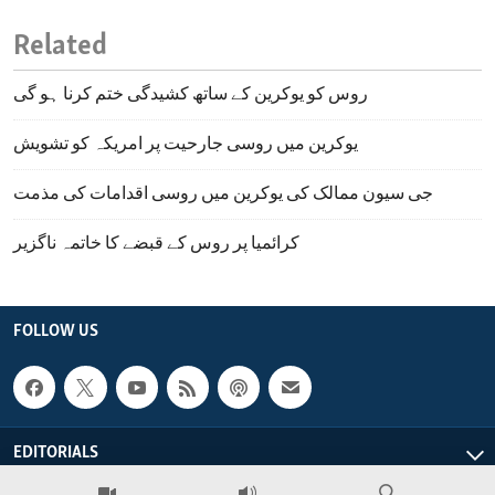
Related
روس کو یوکرین کے ساتھ کشیدگی ختم کرنا ہو گی
یوکرین میں روسی جارحیت پر امریکہ کو تشویش
جی سیون ممالک کی یوکرین میں روسی اقدامات کی مذمت
کرائمیا پر روس کے قبضے کا خاتمہ ناگزیر
FOLLOW US
EDITORIALS