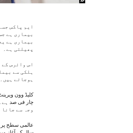
ایم پاکس جسے
بیماری ہے جس
بیماری ہے یع
پھیلتی ہے۔
اس وائرس کے 
ہلکی سے بیمار
ہوجاتے ہیں۔
کلیڈ وون ویرینٹ
وجہ سے جانا 
سال کے آغاز م