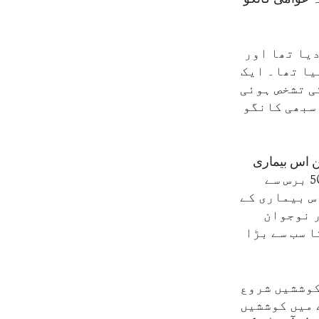
رار دیا تھا اور
یا تھا۔ ایک
ی تشخص ہوئی
 سبھی کانگو
ن اس بیماری
کے خلاف مؤثر ہونے کے شواہد ملے ہیں۔ یعنی ایسے بالغ افراد اور بالخصوص 50 برس سے
س بیماری کے
ر نوجوان
ا سب سے بڑا
کوششیں شروع
 میں کوششیں