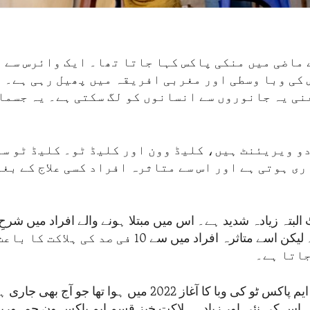
 ماضی میں منکی پاکس کہا جاتا تھا۔ ایک وائرس سے 
 کی وبا وسطی اور مغربی افریقہ میں پھیل رہی ہے۔ 
نی یہ جانوروں سے انسانوں کو لگ سکتی ہے۔ یہ جسما
دو ویریئنٹ ہیں، کلیڈ وون اور کلیڈ ٹو۔ کلیڈ ٹو سے
ی ہوتی ہے اور اس سے متاثرہ افراد کسی علاج کے بغ
 البتہ زیادہ شدید ہے۔ اس میں مبتلا ہونے والے افراد میں شرح
چار فی صد ہے۔ لیکن اسے متاثرہ افراد میں سے 10 فی صد کی
جاتا ہے۔
عالمی سطح پر ایم پاکس ٹو کی وبا کا آغاز 2022 میں ہوا تھا جو 
یں اس کی نئی اور زیادہ ہلاکت خیز قسم ایم پاکس ون جمہوری