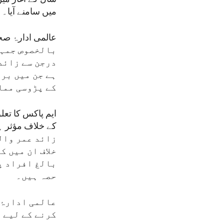
میں سامنے آیا۔
بالخصوص جمہو
درجن سے زائد
ہے جن میں بر
کے پڑوسی مما
ایم پاکس کا تع
زائد عمر وال
خلاف ان میں ک
بالغ افراد پر
حصہ ہیں۔
عالمی ادارۂ
کرنے کے لیے 