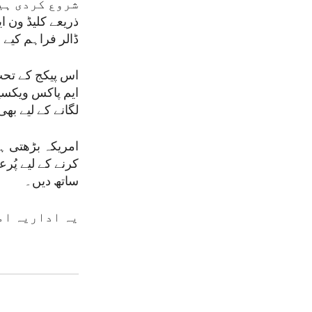
ذریعے کلیڈ ون 
ڈالر فراہم کیے 
اس پیکج کے تحت
لگانے کے لیے بھ
امریکہ بڑھتی ہو
کرنے کے لیے پُر
ساتھ دیں۔
یہ اداریہ ام