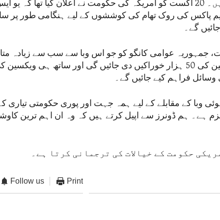
شروع کردی ہیں۔ 20 اگست کو امریکہ کی حکومت نے اعلان کیا تھا کہ یو 
ایم پاکس کی روک تھام کی کوششوں کے لیے ہنگامی طور پر سا
جائیں گے۔
، جمہوریہ عوامی کانگو کو جو اس وبا سے سب سے زیادہ متاثر
ایم پاکس ویکسین کی 50 ہزار خوراکیں دی جائیں گی اور ساتھ ہی ویک
ی وسائل فراہم کیے جائیں گے۔
ئی وبا کے مقابلے کے لیے ہمہ جہت اور پوری حکومتی تیاری کے
عزم ہے۔ ہم ڈونرز سے اپیل کرتے ہیں کہ وہ ان اہم ترین کاوش
ریکی حکومت کے خیالات کی ترجمانی کرتا ہے۔
Follow us
Print