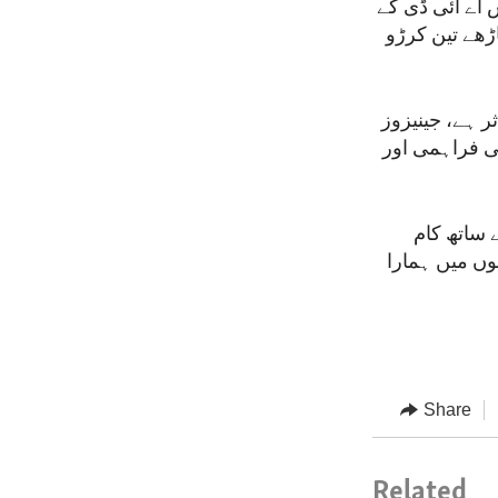
ایس اے آئی ڈی کے
ڑھے تین کرڑو
 ہے، جینیزوز
سین کی فراہمی اور
 ساتھ کام
وں میں ہمارا
Share
Related