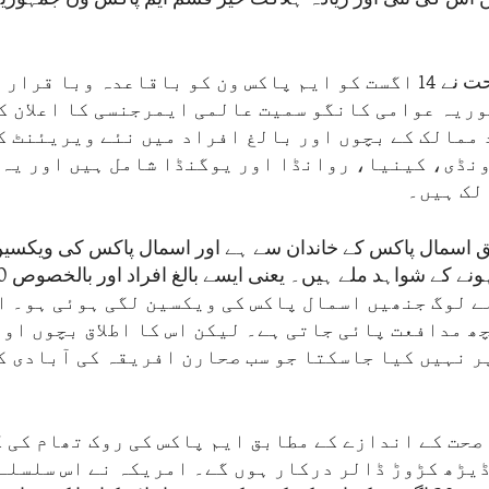
عالمی ادارۂ صحت نے 14 اگست کو ایم پاکس ون کو باقاعدہ وبا ق
ریہ عوامی کانگو سمیت عالمی ایمرجنسی کا اعلان ک
 ممالک کے بچوں اور بالغ افراد میں نئے ویریئنٹ ک
ونڈی، کینیا، روانڈا اور یوگنڈا شامل ہیں اور یہ
لک ہیں۔
لق اسمال پاکس کے خاندان سے ہے اور اسمال پاکس کی ویکسی
ے لوگ جنھیں اسمال پاکس کی ویکسین لگی ہوئی ہو۔ ا
چھ مدافعت پائی جاتی ہے۔ لیکن اس کا اطلاق بچوں او
 نہیں کیا جاسکتا جو سب صحارن افریقہ کی آبادی ک
 صحت کے اندازے کے مطابق ایم پاکس کی روک تھام کی 
ڈیڑھ کڑوڑ ڈالر درکار ہوں گے۔ امریکہ نے اس سلسلے