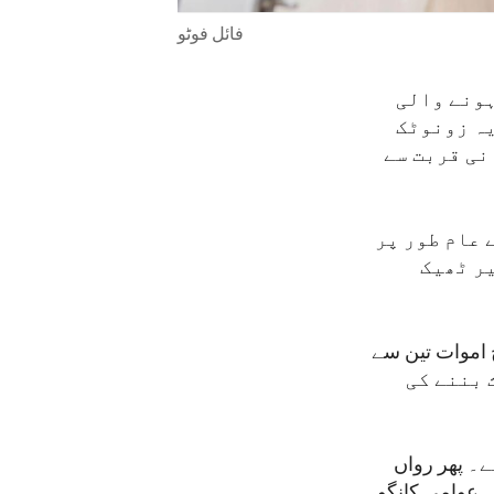
فائل فوٹو
ہونے والی
یہ زونوٹک
نی قربت سے
 عام طور پر
یر ٹھیک
ِ اموات تین سے
 ہلاکت کا باعث بننے کی
آج بھی جاری ہے۔ پھر رواں
ہ عوامی کانگو