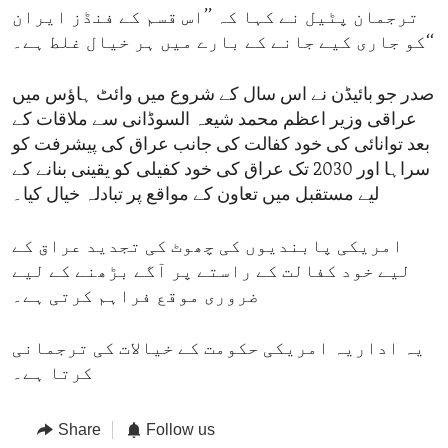
ترجمان پٹیل نے کہا کہ ’’اس قسم کے فنڈز ایران
کو جاری کیے جانے کے بارے میں ہر خیال غلط ہے۔‘‘
صدر جو بائیڈن نے اس سال کے شروع میں وائٹ ہاؤس میں
عراقی وزیر اعظم محمد شیعہ السوڈانی سے ملاقات کے
بعد توانائی کی خود کفالت کی جانب عراق کی پیشرفت کو
سراہا اور 2030 تک عراق کی خود کفیلی کو یقینی بنانے کے
لیے مستقبل میں تعاون کے مواقع پر تبادلہ خیال کیا۔
امریکی پابندیوں کی چھوٹ کی تجدید عراق کے
لیے خود کفالت کے راستے پر آگے بڑھنے کے لیے
ضروری موقع فراہم کرتی ہے۔
یہ اداریہ امریکی حکومت کے خیالات کی ترجمانی
کرتا ہے۔
Share
Follow us