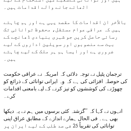
ہیں اور توانائی کےشعبے میں استحکام کے لیے
اٹھائے جانے والے اقدامات ہیں۔
بالآخر ان اقدامات کا مقصد یہی ہے اور ہم چاہتے
ہیں کہ عراقی عوام مستقل، محفوظ توانائی تک
رسائی حاصل کریں جو شہری بنیادی ڈھانچے کے
بہت سے منصوبوں اور سویلین اداروں کے لیے
ضروری ہے اور ایسا ہم ہر ملک کے لیے چاہتے
ہیں۔
ترجمان پٹیل نے توجہ دلائی کہ امریکہ نے عراقی حکومت
کی حوصلہ افزائی کی ہے کہ وہ ایرانی توانائی کے ذرائع کو
چھوڑنے کی کوششوں کو تیز کرنے کے لیے بامعنی اقدامات
کرے۔
انہوں نے کہا کہ ’’گزشتہ کئی برسوں میں ہم نے یہ دیکھا
بھی ہے۔ فی الحال ہمارے اندازے کے مطابق عراق اپنی
توانائی کی تقریباً 25 فی صد طلب کے لیے ایران پر