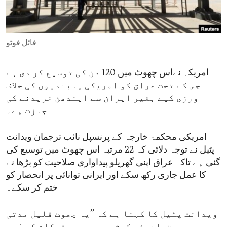
ENVIRONMENT AND HEALTH
IDEALS AND INSTITUTIONS
فائل فوٹو
امریکہ نےاس چھوٹ میں 120 دن کی توسیع کر دی ہے
جس کے تحت عراق کو امریکی پابندیوں کی خلاف
ورزی کیے بغیر ایران سے ایندھن خریدنے کی
اجازت ہے۔
امریکی محکمۂ خارجہ کے پرنسپل نائب ترجمان ویدانت
پٹیل نے توجہ دلائی کہ 22 مرتبہ اس چھوٹ میں توسیع کی
گئی ہے تاکہ عراق اپنی گھریلو پیداواری صلاحیت کو بڑھا نے
کا عمل جاری رکھ سکے اور ایرانی توانائی پر انحصار کو
ختم کر سکے۔
ویدانت پٹیل کا کہنا ہے کہ ’’یہ چھوٹ قلیل مدتی