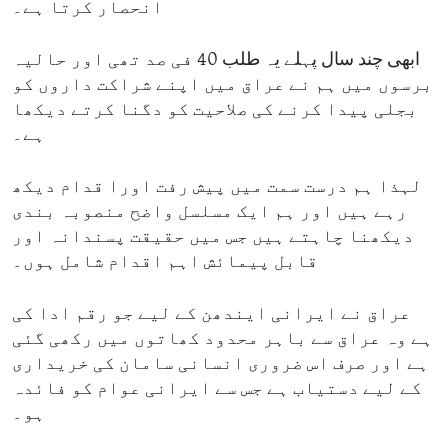
انحصار کرتا ہے۔
ابھی چند سال پہلے یہ طلب 40 فی صد تھی اور حالیہ
برسوں میں ہم نے عراق میں اپنے شراکت داروں کو
بجلی پیدا کرنے کی صلاحیت کو دگنا کرتے دیکھا
ہے۔
لہذا ہم درست سمت میں پیش رفت اورا قدام دیکھ
رہے ہیں اور ہم ایک مسلسل واضح منصوبہ بندی
دیکھنا چاہتے ہیں جس میں حقیقت پسندانہ اور
قابل پیمائش اہم اقدام شامل ہوں۔
عراق نے ایرانی ایندھن کے لیے جو رقم ادا کی
ہے وہ عراق سے باہر محدود کھاتوں میں رکھی گئی
ہے اور صرف اس ضروری انسانی سامان کی خریداری
کے لیے دستیاب ہے جس سے ایرانی عوام کو فائدہ
ہو۔