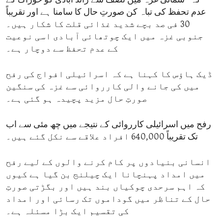
کہ ’’شمالی غزہ میں نصف سے زائد آبادی کو خوراک کے
عدم تحفظ کی تباہ کن صورتِ حال کا سامنا ہے اور تقریباً
30 فی صد بچے شدید غذائی قلت کا شکار ہیں۔
جنوبی غزہ میں ایک چوتھائی آبادی اسی نوعیت
کے عدم تحفظ سے دوچار ہے۔
ڈیک ہاؤس کا کہنا ہے کہ اسرائیلی افواج کی رفح
میں کی جانے والی کارروائی سے غزہ کی سنگین
صورتِ حال مزید پچیدہ ہو گئی ہے۔
رفح میں اسرائیلی کارروائی کے نتیجے میں چھ مئی سے اب
تک تقریباً 640,000 افراد علاقے سے نکل گئے ہیں۔
انسانی بنیادوں پر کام کرنے والوں کے لیے رفح
میں امداد پہنچانا ایک چیلنج بن گیا ہے کیوں
کہ اہم سرحدی چوکیاں بند ہیں اور بگڑتی صورتِ
حال کے تناظر میں گوداموں تک رسائی اور امداد
کی تقسیم ایک بڑا مسئلہ ہے۔