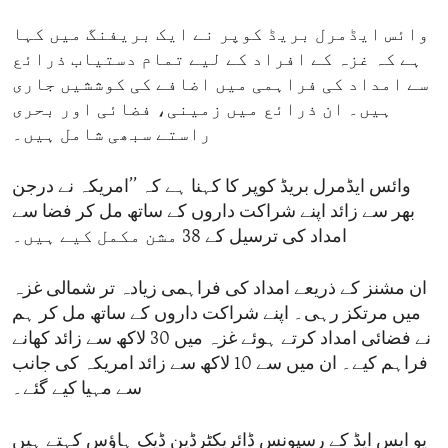
وائس ایڈمرل بریڈ کوپر نے ایک بریفنگ میں کہا
ہے کہ غزہ کے افراد کے لیے تمام دستیاب ذرائع
سے امداد کی فراہمی میں اضافے کی کوششیں جاری
ہیں۔ ان ذرائع میں زمینی، فضائی اور بحری
راستے سبھی شامل ہیں۔
وائس ایڈمرل بریڈ کوپر کا کہنا ہے کہ ’’امریکہ نے درجن
بھر سے زائد اپنے شراکت داروں کے ساتھ مل کر فضا سے
امداد کی ترسیل کے 38 مشن مکمل کیے ہیں۔
ان مشنز کے ذریعے امداد کی فراہمی زیادہ تر شمالی غزہ
میں مرتکز رہی۔ اپنے شراکت داروں کے ساتھ مل کر ہم
نے فضائی امداد کرتے ہوئے غزہ میں 30 لاکھ سے زائد کھانے
فراہم کیے۔ ان میں سے 10 لاکھ سے زائد امریکہ کی جانب
سے مہیا کیے گئے۔
یو ایس ایڈ کے رسپونس ڈائریکٹرڈین ڈیک ہاؤس کہتے ہیں