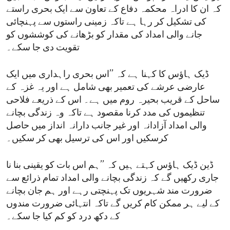
کہ ان کا ادراہ محکمہ دفاع کے تعاون سے ایک بحری راستے
کی تشکیل کر رہا ہے تاکہ زمینی راستوں سے پہنچائی
جانے والی امداد کی مقدار کو بڑھانے کی کوششوں کو
تقویت دی جا سکے۔
ڈیک ہاؤس کا کہنا ہے کہ ’’اس بحری راہداری میں ایک
عارضی عرشے کی تعمیر بھی شامل ہے اور یہ غزہ کے
ساحل کے قریب بحیرہ روم میں ہے۔ اس کے ذریعے فلاحی
تنظیموں کی مدد کرنا مقصود ہے تاکہ وہ زندگی بچانے
والی امداد آزادانہ اور غیر جانب دارانہ انداز میں حاصل
کرسکیں اور اس کی ترسیل بھی کر سکیں۔
ڈین ڈیک ہاؤس کہتے ہیں کہ ’’ہم اس بات کو یقینی بنا نا
جاری رکھیں گے کہ زندگی بچانے والی امداد تمام ذرائع سے
ضرورت مند شہریوں تک پہنچتی رہے اور ہم جان بچانے
کے لیے ہر ممکن کام کریں گے تاکہ انتہائی ضرورت مندوں
کے دکھ درد کو کم کیا جا سکے۔