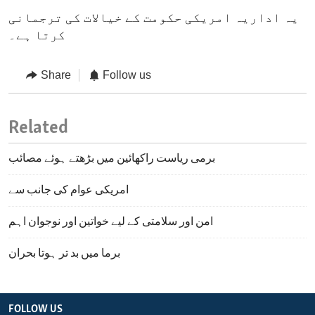
یہ اداریہ امریکی حکومت کے خیالات کی ترجمانی
کرتا ہے۔
Share
Follow us
Related
برمی ریاست راکھائین میں بڑھتے ہوئے مصائب
امریکی عوام کی جانب سے
امن اور سلامتی کے لیے خواتین اور نوجوان اہم
برما میں بد تر ہوتا بحران
FOLLOW US