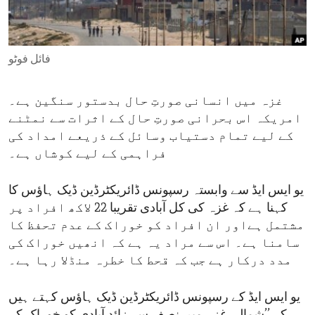
ENVIRONMENT AND HEALTH
IDEALS AND INSTITUTIONS
فائل فوٹو
غزہ میں انسانی صورتِ حال بدستور سنگین ہے۔
امریکہ اس بحرانی صورتِ حال کے اثرات سے نمٹنے
کے لیے تمام دستیاب وسائل کے ذریعے امداد کی
فراہمی کے لیے کوشاں ہے۔
یو ایس ایڈ سے وابستہ رسپونس ڈائریکٹرڈین ڈیک ہاؤس کا
کہنا ہے کہ غزہ کی کل آبادی تقریبا 22 لاکھ افراد پر
مشتمل ہےاور ان افراد کو خوراک کے عدم تحفظ کا
سامنا ہے۔ اس سے مراد یہ ہے کہ انھیں خوراک کی
مدد درکار ہے جب کہ قحط کا خطرہ منڈلا رہا ہے۔
یو ایس ایڈ کے رسپونس ڈائریکٹرڈین ڈیک ہاؤس کہتے ہیں