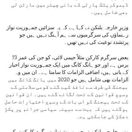
ڈیموکریٹک پارٹی کے بانی چیئرمین مارٹن لی
بھی شامل ہیں۔
وزیرِ خارجہ بلنکن نے کہا ہے کہ یہ سزائیں جمہوریت نواز
رہنماؤں کی سرگرمیوں سے ہم آہنگ نہیں ہیں جو
پرتشدد نوعیت کی نہیں تھیں۔
بعض سرگرم کارکن مثلاً جیمی لائی، کو جن کی عمر 73
برس ہے اور جو ہانگ کانگ میں ایک جمہوریت نواز اخبار
کے بانی ہیں، اضافی الزامات کا سامنا ہے۔ ان میں وہ
الزامات بھی شامل ہیں جو 2020 میں ہانگ کانگ میں
بیجنگ کی طرف سے نافذ کیے گئے قومی سلامتی کے
وسیع قوانین کے تحت لگائے گئے ہیں۔ ان قوانین
کے تحت بیجنگ کو اس بات کے وسیع اختیارات حاصل
ہوگئے ہیں کہ بہت سے مبینہ سیاسی جرائم پر پکڑ
دھکڑ کی جاسکتی ہے۔