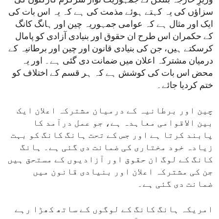
وزیرِ خارجہ بلنکن نے جمہوریت نواز سرگرم کارکنوں کی
سزاؤں کی یہ کہتے ہوئے مذمت کی ہے کہ یہ اس بات کی
ایک اور مثال ہے کہ عوامی جمہوریہ چین اور ہانگ کانگ
کے حکمران اس طرح ان حقوق اور بنیادی آزادی کو پامال
کرسکتے ہیں، جن کی بنیادی قانون اور چین اور برطانیہ کے
درمیان مشترکہ اعلان میں ضمانت دی گئی ہے۔ اور یہ
محض اس بات کی کوشش ہے کہ ہر قسم کے اختلاف کو
ختم کردیا جائے۔
چین اور برطانیہ کے درمیان مشترکہ اعلان ایک
بین الاقوامی معاہدہ ہے، جو عمل درآمد کا
پابند کرتا ہے اور جس کے تحت ہانگ کانگ کو بہت
زیادہ خود مختاری کی ضمانت دی گئی ہے۔ ہانگ
کانگ کے لوگ ان حقوق اور آزادیوں کے مستحق ہیں
جن کی مشترکہ اعلان اور بنیادی قانون میں
ضمانت دی گئی ہے۔
امریکہ ہانگ کانگ کے لوگوں کے ساتھ کھڑا رہے