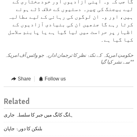
گا جب کہ وہ اپنی آزادیوں اور خودمختاری کے
لیے بیجنگ کی چیرہ دستیوں کے خلاف ڈٹے ہوئے
ہیں، اور وہ ان لوگوں کی رہائی کے لیے مطالبہ
کرتا رہے گا جنھیں ان کی بنیادی آزادیوں کے
اظہار پر حراست میں لیا گیا ہے یا پابندِ سلاسل
کیا گیا ہے۔
حکومتِ امریکہ کے نکتۂ نظر کا ترجمان اداریہ جو وائس آف امریکہ
**
سے نشر کیا گیا
Share
Follow us
Related
ہانگ کانگ میں جبر کا سلسلہ جاری
بلنکن کا دورۂ جاپان