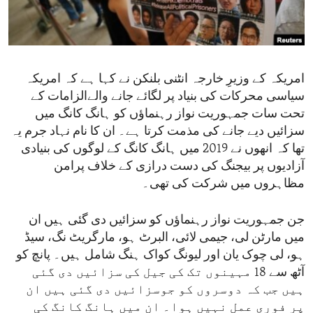
ENVIRONMENT AND HEALTH
IDEALS AND INSTITUTIONS
امریکہ کے وزیرِ خارجہ انٹنی بلنکن نے کہا ہے کہ امریکہ
سیاسی محرکات کی بنیاد پر لگائے جانے والےالزامات کے
تحت سات جمہوریت نواز رہنماؤں کو ہانگ کانگ میں
سزائیں دیے جانے کی مذمت کرتا ہے۔ ان کا نام نہاد جرم یہ
تھا کہ انھوں نے 2019 میں ہانگ کانگ کے لوگوں کی بنیادی
آزادیوں پر بیجنگ کی دست درازی کے خلاف پرامن
مظاہروں میں شرکت کی تھی۔
جن جمہوریت نواز رہنماؤں کو سزائیں دی گئی ہیں ان
میں مارٹن لی، جیمی لائی، البرٹ ہو، مارگریٹ نگ، سیڈ
ہو، لی چوک یان اور لیونگ کواک ہنگ شامل ہیں۔ پانچ کو
آٹھ سے 18 مہینوں تک کی جیل کی سزائیں دی گئی
ہیں جب کہ دوسروں کو جوسزائیں دی گئی ہیں ان
پر فوری عمل نہیں ہوا۔ ان میں ہانگ کانگ کی