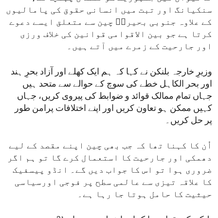
سنکیانگ اور تبت میں انسانی حقوق کی پامالیوں
کے علاوہ جنوبی بحیرہؑ چین سے متعلق ایسے دعوے
کرتا ہے جو بین الاقوامی قوانین کی خلاف ورزی
اور جارحیت کے زمرے میں آتے ہیں۔
وزیرِ خارجہ بلنکن نے کہا کہ ہم ایک کھلے اور آزاد بحرِ ہند
اور بحر الکاہل خطے کی سوچ کے حوالے سے متحد ہیں
جہاں تمام ممالک قوائد و ضوابط کی پیروی کریں، جہاں
کہیں ممکن ہو تعاون کریں اور اپنے اختلافات پرامن طور
پر حل کریں۔
اُن کا کہنا تھا کہ جب بھی چین اپنے مقصد کے لیے
دھمکی اور جارحیت کا استعمال کرے گا تو ہم اگر
ضروری ہوا تو اس کا جواب دیں گے۔ انڈو پیسفیک
کا علاقہ تیزی سے عالمی سطح پر فوجی اورسیاسی
حیثیت کا حامل ہوتا جا رہا ہے۔