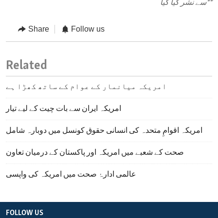
**
سے نشر کیا گیا
Share
Follow us
Related
امریکہ میانمار کے عوام کے ساتھ کھڑا ہے
امریکہ ایران سے بات چیت کے لیے تیار
امریکہ اقوامِ متحدہ کی انسانی حقوق کونسل میں دوبارہ شامل
صحت کے شعبے میں امریکہ اور پاکستان کے درمیان تعاون
عالمی ادارۂ صحت میں امریکہ کی واپسی
FOLLOW US