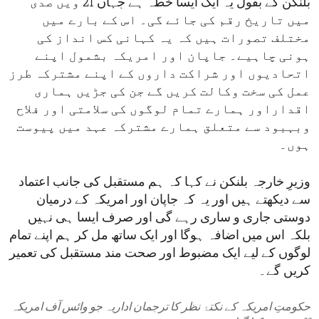
بلنکن کے بقول یہ ایک ایسا خطہ ہے جہاں 21 ویں صدی
میں تاریخ رقم کی جائے گی۔ اس کے بارے میں
مختلف تصورات ہیں کہ یہ کہانی کس انداز کی
ہونی چاہیے۔ جاپان اور امریکہ بشمول اپنے
اتحادیوں اور شراکت داروں کے اپنے مشترکہ طرز
عمل کی سخت وکالت کریں گے جن کی جڑیں ہماری
اقداراور ہمارے تمام لوگوں کی سلامتی اور فلاح
وبہبود سے متعلق ہمارے مشترکہ عہد میں پیوست
ہوں۔
وزیرِ خارجہ بلنکن نے کہا کہ ہم مستقبل کی جانب اعتماد
سے دیکھتے ہیں اور یہ کہ جاپان اور امریکہ کے درمیان
دوستی جاری و ساری رہے گی اور صرف ایسا ہی نہیں
بلکہ اس میں اضافہ ہوگا اور ایک ساتھ مل کر ہم اپنے تمام
لوگوں کے لیے ایک مضبوط اور صحت مند مستقبل کی تعمیر
کریں گے۔
حکومتِ امریکہ کے نکتۂ نظر کا ترجمان اداریہ جو وائس آف امریکہ