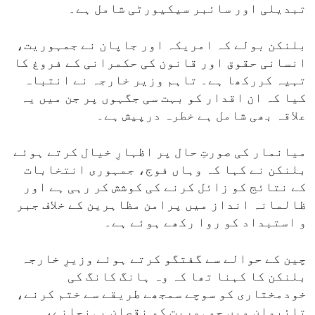
تبدیلی اور سائبر سیکیورٹی شامل ہے۔
بلنکن بولے کہ امریکہ اور جاپان نے جمہوریت،
انسانی حقوق اور قانون کی حکمرانی کے فروغ کا
تہیہ کررکھا ہے۔ تاہم وزیر خارجہ نے انتباہ
کیا کہ ان اقدار کو بہت سی جگہوں پر جن میں یہ
علاقہ بھی شامل ہے خطرہ درپیش ہے۔
میانمار کی صورتِ حال پر اظہارِ خیال کرتے ہوئے
بلنکن نے کہا کہ وہاں فوج، جمہوری انتخابات
کے نتائج کو زائل کرنے کی کوشش کر رہی ہے اور
ظالمانہ انداز میں پرامن مظاہرین کے خلاف جبر
و استبداد کو روا رکھے ہوئے ہے۔
چین کے حوالے سے گفتگو کرتے ہوئے وزیرِ خارجہ
بلنکن کا کہنا تھا کہ وہ ہانگ کانگ کی
خودمختاری کو سوچے سمجھے طریقے سے ختم کرنے،
تائیوان میں جمہوریت کو نقصان پہنچانے،