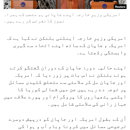
ENVIRONMENT AND HEALTH
امریکی وزیرِ خارجہ اپنے جاپانی ہم منصب کے ہمراہ
IDEALS AND INSTITUTIONS
نیوز کانفرنس کر رہے ہیں۔
امریکی وزیرِ خارجہ اینٹنی بلنکن نے کہا ہے کہ
امریکہ، جاپان کے ساتھ اپنے اتحاد سے گہری
وابستگی رکھتا ہے۔
اپنے حالیہ دورۂ جاپان کے دوران گفتگو کرتے
ہوئے بلنکن نے اس بات پر زور دیا کہ امریکہ
اور جاپان مل کر سلامتی سے متعلق کلیدی مسائل
پر توجہ دے رہے ہیں جن میں شمالی کوریا کا
ایٹمی ہتھیاروں کا پروگرام اور پورے علاقے میں
جہاز رانی کی سلامتی شامل ہیں۔
اُن کے بقول امریکہ اور جاپان کو درپیش دوسرے
ترجیحی مسائل میں کرونا وبا، آب و ہوا کی