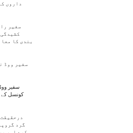
داروں کے
سفیر راب
کشیدگی ک
بندی کا معاہ
سفیر ووڈ نے
سفیر ووڈ 
کونسل کے م
درحقیقت ا
گرد گروپو
کرے اور پر