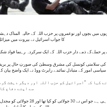
یوں میں بچوں اور نوعمروں پر حزب اللہ کے حالیہ المناک دہش
کا جواب اسرائیل نے بیروت میں میزائ
پر حملےکے ذمے دار حزب اللہ کے ایک سرکردہ رہنما فواد شکر
ہ کی سلامتی کونسل کی مشرق وسطیٰ کی صورتِ حال پر بریف
سی امور کے متبادل نمائندے رابرٹ ووڈ نے ایک واضح بیان کے 
ے کہا کہ ’’اسرائیل کو حزب اللہ اور دیگر دہشت گر
سے اپنے دفاع کا 
یہ بالکل ویسا ہی ہے جو اس نے 30 جولائی کو ک