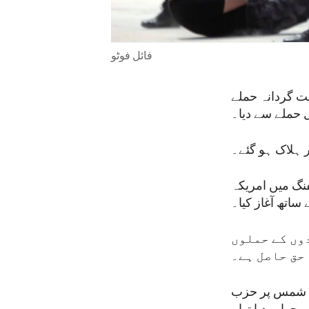
فائل فوٹو
ت گردانہ حملے
ل حملے سے دیا۔
 ہلاک ہو گئے۔
نگ میں امریکہ
ساتھ آغاز کیا۔
دوں کے حملوں
حق حاصل ہے۔
یا تھا اور 28 جولائی کو مجدل شمس پر حزب