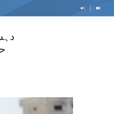
دہشت
حم