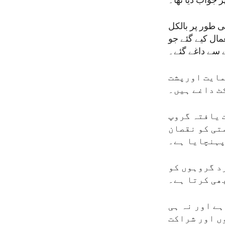
ر جواب دیا تھا۔
طعی طور پر بالکل
مال کیے گئے جو
ے سے داغے گئے۔
حمایت اورپشت
ٹ داغے ہیں۔
ت یافتہ گروپ
متی کو نقصان
ہنچایا ہے۔
د گروہوں کو
ھی کرتا ہے۔
ہے اور نہ ہی
ں اور شراکت