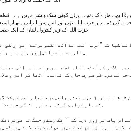
اللہ کے حملے کا آزادانہ طور پ
اس حملے میں 12 بچے مارے گئے تھے۔ یہاں کوئی شک و شبہ نہیں ہے۔ ق
لے کی ذمہ دار حزب اللہ تھی اور اس میں ایرانی ہتھیار استع
حزب اللہ کے زیر کنٹرول لبنان کے ایک حص
نے کہا کہ ’’حزب اللہ نے آٹھ اکتوبر سے ایران کی 
پناہی سے اسرائیل پر بار بار راک
وجہ دلائی کہ ’’حزب اللہ خطے میں واحد ایرانی حمای
جس نے غزہ کی صورتِ حال کا فائدہ اٹھا کر امن و سلا
پ
 شام اورعراق میں حوثی باغیوں، حماس اور دہشت گر
ہتھیار فراہم کرتا ہے اور ان کی حمایت ب
ے اس بات پر زور دیا کہ ’’ایک وسیع جنگ نہ تونزدیک 
 اگرچہ ایران اور خطے میں اس کی دہشت گرد پراکسیو