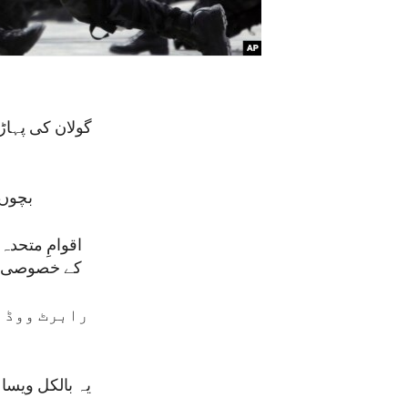
گولان کی پہاڑ
بچوں 
اقوامِ متحد
کے خصوصی سیا
رابرٹ ووڈ ن