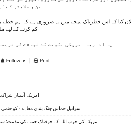
امن و سلامتی کے ل
لان کیا کہ اس خطرناک لمحے میں یہ ضروری ہے کہ ہم خطے 
کم کرنے کے لیے مل
یہ اداریہ امریکی حکومت کے خیالات کی ترجما
Follow us
Print
امریکہ آسیان شراکت
اسرائیل حماس جنگ بندی معاہدے کو حتمی ش
امریکہ کی حزب اللہ کے خوفناک حملے کی مذمت؛ سف