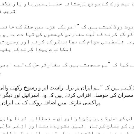
 نیٹ ورک کے موقع پرستانہ حملے ہمیں بار بار علاقا
قریب ل
رٹ ووڈ کہتے ہیں کہ ’’امریکہ غزہ میں جنگ کے خاتمے
و کم کرنے کے لیے سفارتی کوششوں کی قیا دت جاری ر
دہ فلسطینی عوام کے مصائب کو کم کرنے اور وسیع تر
امکانات پیدا کرنے کا یقین
 کہا کہ ’’ہم سمجھتے ہیں کہ سفارتی حل کے لیے ابھی
و
کہتے ہیں کہ ’’ہم ایران پر براہ راست اثر و رسوخ رکھنے وا
مبران کی حوصلہ افزائی کرتے ہیں کہ وہ اسرائیل اور دیگر 
پراکسی تنازعہ میں اضافہ روکنے کے لیے ایران پر
س کونسل کے ہر رکن کو ایران سے مطالبہ کرنا چاہیے
ں کو مسلح کرنے، انہیں مشورے دینے اور ان کی مالی
اکسیوں اور شراکت داروں کی کارروائیوں کو لگام دے