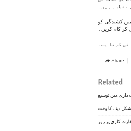
یے خطرہ ہیں۔
میں کشیدگی کو
 کر کام کریں۔
نی کرتا ہے۔
Share
Related
 داری میں توسیع
کل دینے کا وقت
ارت کاری پر زور