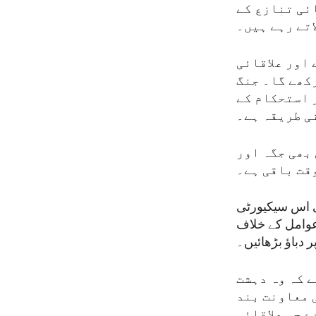
ئی تنازع کے
اتے رہے ہیں۔
 اور علاقائی
کھے گا۔ جنگ
 استحکام کے
ی طریقہ ہے۔
 بھی جگہ اور
قت باقی ہے۔
لی اس سیکیورٹی
عوامل کے خلاف
 دباؤ بڑھائیں۔
 کہ وہ دہشت
 معاونت بند
 جو علاقائی