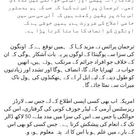
رضاکارانہ پیشی اور اس کی حوالگی میں مدد دی
تھی۔ ترجمان پرائس نے کہا کہ جب کہ ہم بدستور
اس بات پر یقین رکھتے ہیں کہ آئی سی سی میں
خاصی اصلاح کی ضرورت ہے، ہمیں خوشی ہے کہ
اونگون کو انصاف کا سامنا کرنا پڑا ہے۔
ترجمان پرائس نے مزید کہا کہ ہمیں توقع ہے کہ اونگون
کی سزا سے یوگینڈا کے لوگوں پر یہ بات آشکار ہوگی کہ ان
کے خلاف جو افراد جرائم کے مرتکب ہوئے ہیں، انھیں
جواب دہ ٹھیرایا جائے گا، انصاف ہوگا اور تشدد اور زیادتیوں
کو طول دینے کے لیے ایل آر اے کے ہتھکنڈوں کی ہول ناک
میراث سے نمٹا جائے گا۔
امریکہ اب بھی کسی ایسی اطلاع کے لے جس سے لارڈز
ریزسٹنس آرمی کے لیڈر جوزف کونی کی گرفتاری، اس کی
حوالگی یا جس سے اس کی سزا میں مدد ملے، 50 لاکھ ڈالر
تک کے انعام کی پیشکش کرتا ہے۔ جس کسی کو بھی اس
کے بارے میں علم ہو یا اس کا اتہ پتہ معلوم ہو، وہ