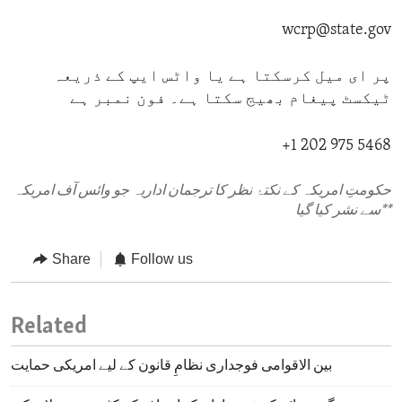
wcrp@state.gov
پر ای میل کرسکتا ہے یا واٹس ایپ کے ذریعہ
ٹیکسٹ پیغام بھیج سکتا ہے۔ فون نمبر ہے
+1 202 975 5468
حکومتِ امریکہ کے نکتۂ نظر کا ترجمان اداریہ جو وائس آف امریکہ
**
سے نشر کیا گیا
Share
Follow us
Related
بین الاقوامی فوجداری نظامِ قانون کے لیے امریکی حمایت