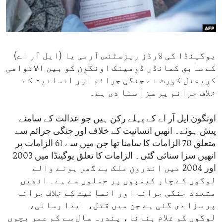
ENVIRONMENT AND HEALTH
IDEALS AND INSTITUTIONS
یوگینڈا کی لارڈز ریزسٹنس آرمی یا (ایل آر اے)
کے سابق کمانڈر ڈومینک اونگون کو بین الاقوامی
کریمنل کورٹ نے جنگی جرائم اور انسانیت کے
خلاف جرائم پر سزا سنا دی ہے۔
اونگون ایل آر اے کے پہلے رکن ہیں جو عدالت کے سامنے
پیش ہوئے۔ انھیں انسانیت کے خلاف اور جنگی جرائم سے
متعلق 70 الزامات کا سامنا تھا جن میں سے 61 الزامات پر
انھیں سزا سنائی گئی۔ الزامات کا تعلق یوگینڈا میں 2003
اور 2004 میں اندرونِ ملک بے گھر ہونے والے
لوگوں کے چار کیمپوں پر حملوں سے ہے۔ انھیں
متعدد جنگی جرائم اور انسانیت کے خلاف جرائم
پر سزا دی گئی ہے جن میں قتل، ایذا رسانی،
لوگوں کو غلام بنانا، پندرہ سال سے کم عمر بچوں