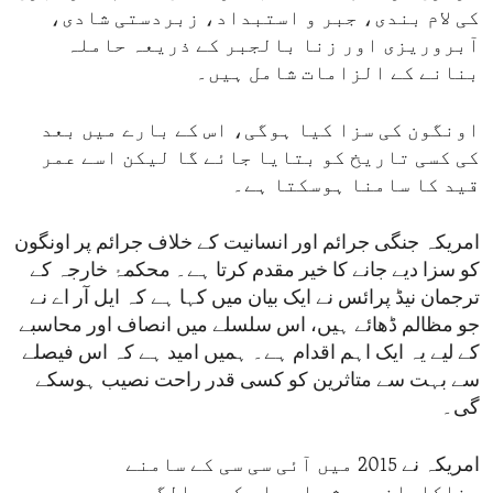
کی لام بندی، جبر و استبداد، زبردستی شادی،
آبروریزی اور زنا بالجبر کے ذریعہ حاملہ
بنانے کے الزامات شامل ہیں۔
اونگون کی سزا کیا ہوگی، اس کے بارے میں بعد
کی کسی تاریخ کو بتایا جائے گا لیکن اسے عمر
قید کا سامنا ہوسکتا ہے۔
امریکہ جنگی جرائم اور انسانیت کے خلاف جرائم پر اونگون
کو سزا دیے جانے کا خیر مقدم کرتا ہے۔ محکمۂ خارجہ کے
ترجمان نیڈ پرائس نے ایک بیان میں کہا ہے کہ ایل آر اے نے
جو مظالم ڈھائے ہیں، اس سلسلے میں انصاف اور محاسبے
کے لیے یہ ایک اہم اقدام ہے۔ ہمیں امید ہے کہ اس فیصلے
سے بہت سے متاثرین کو کسی قدر راحت نصیب ہوسکے
گی۔
امریکہ نے 2015 میں آئی سی سی کے سامنے