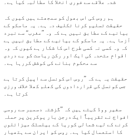
شدہ علاقے سے فوری انخلا کا مطالبہ کیا ہے۔
ہم روس کی اس بھول کو سمجھتے ہیں کیوں کہ
حقیقت تسلیم کرنا تکلیف دہ ہے۔ یہ ماسکو کے
بیانیے کے مطابق نہیں ہے کہ وہ ’’مغرب‘‘ سے نبرد
آزما ہے۔ یہ ماسکو کے بیانیے کے مطابق نہیں ہے
کہ وہ کسی نہ کسی طرح اس کا شکار ہے کیوں کہ وہ
اقوامِ متحدہ کی ایک اور رکن ریاست کو بے دردی
سے محکوم بنانے کی کوشش کررہا ہے۔
حقیقت یہ ہے کہ ’’روس اس کونسل سے اپیل کرتا ہے
جس کونسل کی قراردادوں کی کھلم کھلا خلاف ورزی
کرتا ہے۔
سفیر ووڈ کہتے ہیں کہ ’’گزشتہ دسمبر سے روسی
افواج نے تقریباًً ایک درجن بار یوکرین پر حملہ
کرنے کے لیے شمالی کوریا کے بیلسٹک میزائلوں
کا استعمال کیا ہے۔ روس کو ایران سے ہتھیار