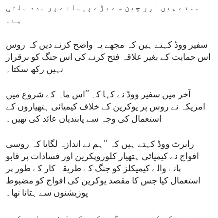
ملتے ہیں اور چین سے بڑے پیمانے پر مدد ملتی
ہے۔
سفیر ووڈ کہتے ہیں کہ مجھے یہ واضح کرنے دیں کہ روس
اس حمایت کے بغیر علاقہ فتح کرنے کی اس جنگ کو برقرار
نہیں رکھ سکتا۔
آخر میں سفیر ووڈ نے کہا کہ ’’اس ماہ کے شروع میں
امریکہ نے روس پر یوکرین کے خلاف کیمیائی ہتھیاروں کے
استعمال کی وجہ سے پابندیاں عائد کی تھیں۔
رابرٹ ووڈ کہتے ہیں کہ ’’ہم نے اندازہ لگایا کہ روسی
افواج نے کیمیائی ہتھیار کلوروپکرین اور فسادات پر قابو
پانے والے کیمیکلز کو جنگ کے طریقہ کار کے طور پر
استعمال کیا جس کا مقصد یوکرین کی افواج کو مضبوط
پوزیشنوں سے ہٹانا تھا۔