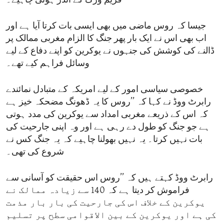
فریم ورک کے اندر ہونی چاہیے۔
جیسا کہ روس ماضی میں بھی ایسی بات کرتا آیا ہے اور
اب بھی اس نے ایک بار پھر جنگ کا الزام مغربی ممالک پر
ڈالنے کی کوشش کی جنہوں نے یوکرین کو اپنے دفاع کے لیے
وسائل فراہم کیے تھے۔
خصوصی سیاسی امور کے لیے امریکہ کے متبادل نمائندے
رابرٹ ووڈ نے کہا کہ ’’روس کا یہ ڈھونگ مضحکہ خیز ہے
کہ اس کے ذریعے مغربی امداد سے یوکرین کی مدد ہوتی
ہے جو جنگ کو طول دے رہی ہے اور وہ اپنی جارحیت کی
بات نہیں کرتا۔ یہ نہیں بھولنا چاہیے کہ یہ جنگ کس نے
شروع کی تھی۔
رابرٹ ووڈ کہتے ہیں کہ ’’روس اس حقیقت کو آسانی سے
فراموش کر دیتا ہے کہ 140 سے زیادہ ممالک نے
یوکرین کے خلاف اس کی جارحیت کی بار بار مذمت
کی ہے اور یوکرین کے بین الاقوامی سطح پر تسلیم