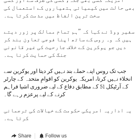
امریکہ کسی بھی جگہ، کسی کی طرف سے اور کسی
بھی حالت میں کیمیائی ہتھیاروں کے استعمال کی
سخت ترین الفاظ میں مذمت کرتا ہے۔
سفیر ووڈ نے کہا کہ ’’ہم تمام ممالک پر زور دیتے
ہیں کہ وہ روس کے ساتھ اپنا فوجی تعاون بند کر
دیں جو یوکرین کے خلاف جارحیت کی غیر قانونی
جنگ کی حمایت کرنا ہے۔
جب تک روس اپنے حملے بند نہیں کر دیتا اور یوکرین سے
انخلاء نہیں کرتا، امریکہ یوکرین کو اقوامِ متحدہ کے چارٹر
کے آرٹیکل 51 کے مطابق دفاع کے لیے ضروری اشیا فراہم
کرنے کے لیے پرعزم رہے گا۔
یہ اداریہ امریکی حکومت کے خیالات کی ترجمانی
کرتا ہے۔
Share
Follow us