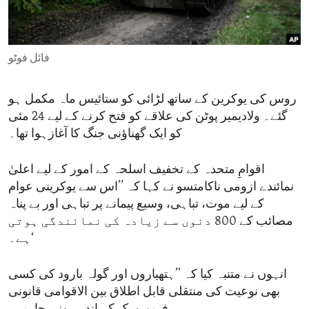
ENVIRONMENT AND HEALTH
IDEALS AND INSTITUTIONS
فائل فوٹو
روس کی یوکرین کے ساتھ لڑائی کو ستائیس ماہ مکمل ہو
گئے۔ ولادیمیر پوٹن کی علاقے کو فتح کرنے کے لیے 24 مئی
کو ایک گھناؤنی جنگ کا آغازہوا تھا۔
اقوامِ متحدہ کے تخفیف اسلحہ کے امور کے لیے اعلیٰ
نمائندے ازومی ناکامتسو نے کہا کہ ’’اس سے یوکرینی عوام
کے لیے موت، تباہی، وسیع پیمانے پر تباہی اور بے پناہ
مصائب کے 800 دنوں سے زیادہ کی نمائندگی ہوتی
ہے۔‘
انہوں نے متنبہ کیا کہ ’’ہتھیاروں اور گولہ بارود کی کسی
بھی نوعیت کی منتقلی قابل اطلاق بین الاقوامی قانونی