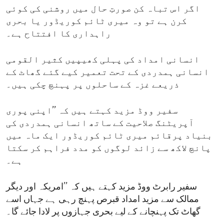
اگر اس تباہ کن صورتِ حال میں روشنی کی کوئی
کرن ہے تو وہ میری ٹائم کوریڈور یا بحری
راہداری کا افتتاح ہے۔
انسانی امداد کی پہلی کھیپیں کثیر القومی
انسانی ہمدردی کے تحت تعمیر کیے گئے گھاٹ کے
ذریعے غزہ کے ساحلوں پر پہنچ چکی ہیں۔
سفیر ووڈ مزید کہتے ہیں کہ ’’اپنی پوری
آپریٹنگ صلاحیت کے ساتھ انسانی ہمدردی کی
بنیاد پرقائم میری ٹائم کوریڈور ایک ماہ میں
پانچ لاکھ سے زائد لوگوں کو مدد فراہم کر سکتا
ہے۔
سفیر رابرٹ ووڈ مزید کہتے ہیں کہ ’’امریکہ اور دیگر
ممالک سے مزید امداد قبرص پہنچ رہی ہے جہاں اسے
گھاٹ تک پہنچانے کے لیے بحری جہازوں پر لادا جائے گا۔