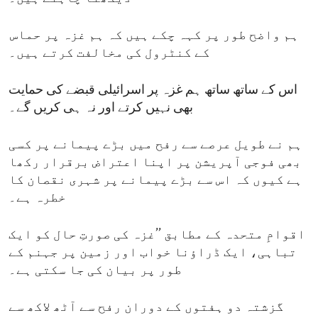
ہم واضح طور پر کہہ چکے ہیں کہ ہم غزہ پر حماس
کے کنٹرول کی مخالفت کرتے ہیں۔
اس کے ساتھ ساتھ ہم غزہ پر اسرائیلی قبضے کی حمایت
بھی نہیں کرتے اور نہ ہی کریں گے۔
ہم نے طویل عرصے سے رفح میں بڑے پیمانے پر کسی
بھی فوجی آپریشن پر اپنا اعتراض برقرار رکھا
ہے کیوں کہ اس سے بڑے پیمانے پر شہری نقصان کا
خطرہ ہے۔
اقوامِ متحدہ کے مطابق ’’غزہ کی صورتِ حال کو ایک
تباہی، ایک ڈراؤنا خواب اور زمین پر جہنم کے
طور پر بیان کی جا سکتی ہے۔
گزشتہ دو ہفتوں کے دوران رفح سے آٹھ لاکھ سے