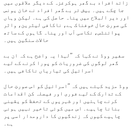
زائد افراد بے گھر ہوکرغزہ کے دیگر علاقوں میں
جا چکے ہیں۔ بیش تر بے گھر افراد نے خان یونس
اور دیر البلاح میں پناہ حاصل کی ہے۔ لیکن وہاں
کی صورتِ حال خوفناک ہے، ناکافی لیٹرین، واٹر
پوائنٹس، نکاسی آب اور پناہ گاہوں کے ساتھ
حالات سنگین ہیں۔
سفیر ووڈ نے کہا کہ ’’لہذا یہ واضح ہے کہ ان بے
گھر لوگوں کی ضروریات کو پورا کرنے کے لیے
اسرائیل کی تیاریاں ناکافی ہیں۔
ووڈ مزید کہتے ہیں کہ ’’اسرائیل کو اس صورتِ حال
کے تدارک کے لیے فوری اور فیصلہ کن اقدامات
کرنے چاہئیں اور شہریوں کے تحفظ کو یقینی
بنانا چاہیے۔ اس میں کوئی تاخیر نہیں ہونی
چاہیے کیوں کہ زندگیوں کا دارومدار اسی پر
ہے۔