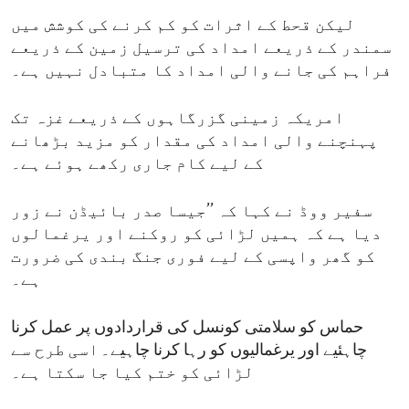
لیکن قحط کے اثرات کو کم کرنے کی کوشش میں
سمندر کے ذریعے امداد کی ترسیل زمین کے ذریعے
فراہم کی جانے والی امداد کا متبادل نہیں ہے۔
امریکہ زمینی گزرگاہوں کے ذریعے غزہ تک
پہنچنے والی امداد کی مقدار کو مزید بڑھانے
کے لیے کام جاری رکھے ہوئے ہے۔
سفیر ووڈ نے کہا کہ ’’جیسا صدر بائیڈن نے زور
دیا ہے کہ ہمیں لڑائی کو روکنے اور یرغمالوں
کو گھر واپسی کے لیے فوری جنگ بندی کی ضرورت
ہے۔
حماس کو سلامتی کونسل کی قراردادوں پر عمل کرنا
چاہئیے اور یرغمالیوں کو رہا کرنا چاہیے۔ اسی طرح سے
لڑائی کو ختم کیا جا سکتا ہے۔