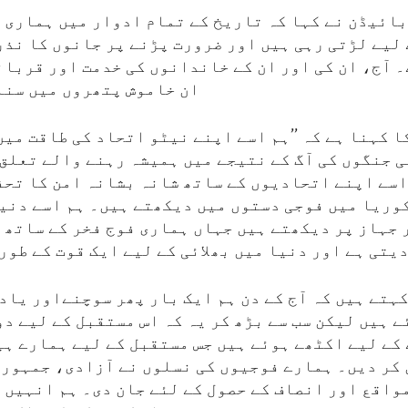
بائیڈن نے کہا کہ تاریخ کے تمام ادوار میں ہماری 
لیے لڑتی رہی ہیں اور ضرورت پڑنے پر جانوں کا نذر
۔ آج، ان کی اور ان کے خاندانوں کی خدمت اور قربان
ان خاموش پتھروں میں سنا
ا کہنا ہے کہ ’’ہم اسے اپنے نیٹو اتحاد کی طاقت می
ی جنگوں کی آگ کے نتیجے میں ہمیشہ رہنے والے تعلق 
اسے اپنے اتحادیوں کے ساتھ شانہ بشانہ امن کا تحف
وریا میں فوجی دستوں میں دیکھتے ہیں۔ ہم اسے دنیا
 جہاز پر دیکھتے ہیں جہاں ہماری فوج فخر کے ساتھ 
یتی ہے اور دنیا میں بھلائی کے لیے ایک قوت کے طور
ہتے ہیں کہ آج کے دن ہم ایک بار پھر سوچنےاور یاد 
 ہیں لیکن سب سے بڑھ کر یہ کہ اس مستقبل کے لیے د
کے لیے اکٹھے ہوئے ہیں جس مستقبل کے لیے ہمارے ہی
کر دیں۔ ہمارے فوجیوں کی نسلوں نے آزادی، جمہور
واقع اور انصاف کے حصول کے لئے جان دی۔ ہم انہیں 