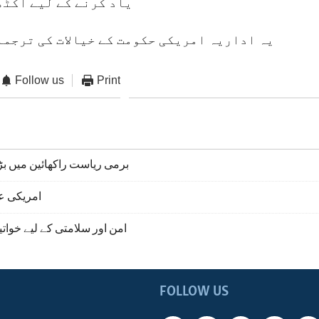
یاد کرنے کے لیے اکٹھ
یہ اداریہ امریکی حکومت کے خیالات کی ترجما
Follow us
Print
برمی ریاست راکھائین میں ب
امریکی ع
امن اور سلامتی کے لیے خواتی
FOLLOW US