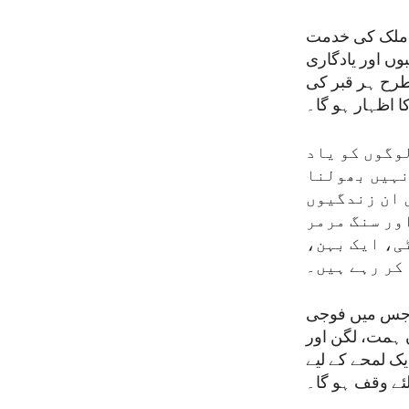
نے ملک کی خدمت
وں میں کتبوں اور یادگاری
طرح ہر قبر کی
ا اظہار ہو گا۔
لوگوں کو یاد
نہیں بھولنا
 ان زندگیوں
ور سنگ مرمر
ی، ایک بہن،
کر رہے ہیں۔
 جس میں فوجی
 ہمت، لگن اور
یک لمحے کے لیے
لئے وقف ہو گا۔