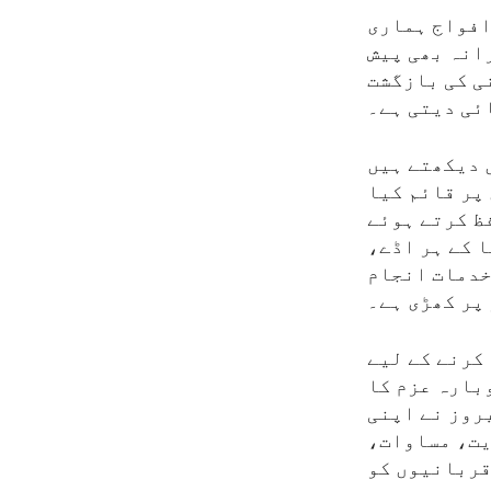
افواج ہماری
انہ بھی پیش
ی کی بازگشت
ئی دیتی ہے۔
ں دیکھتے ہیں
پر قائم کیا
ظ کرتے ہوئے
 کے ہر اڈے،
خدمات انجام
 پر کھڑی ہے۔
کرنے کے لیے
وبارہ عزم کا
روز نے اپنی
یت، مساوات،
قربانیوں کو