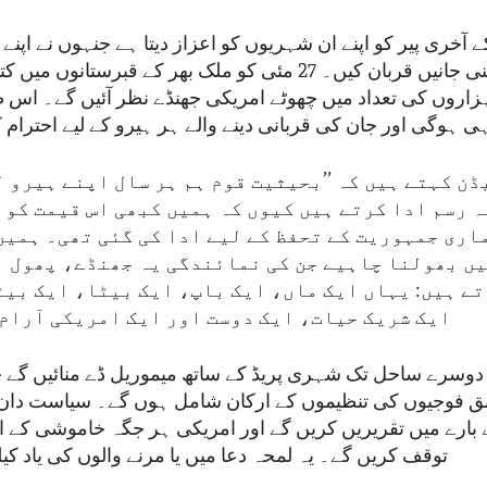
 آخری پیر کو اپنے ان شہریوں کو اعزاز دیتا ہے جنہوں نے اپ
کرتے ہوئے اپنی جانیں قربان کیں۔ 27 مئی کو ملک بھر کے قبرستان
ہزاروں کی تعداد میں چھوٹے امریکی جھنڈے نظر آئیں گے۔ اس 
 ہوگی اور جان کی قربانی دینے والے ہر ہیرو کے لیے احترام ک
ڈن کہتے ہیں کہ ’’بحیثیت قوم ہم ہر سال اپنے ہیرو 
ہ رسم ادا کرتے ہیں کیوں کہ ہمیں کبھی اس قیمت کو 
اری جمہوریت کے تحفظ کے لیے ادا کی گئی تھی۔ ہمیں
یں بھولنا چاہیے جن کی نمائندگی یہ جھنڈے، پھول ا
تے ہیں: یہاں ایک ماں، ایک باپ، ایک بیٹا، ایک بیٹ
ایک شریک حیات، ایک دوست اور ایک امریکی آرام 
وسرے ساحل تک شہری پریڈ کے ساتھ میموریل ڈے منائیں گے
ابق فوجیوں کی تنظیموں کے ارکان شامل ہوں گے۔ سیاست دان
 بارے میں تقریریں کریں گے اور امریکی ہر جگہ خاموشی کے ا
توقف کریں گے۔ یہ لمحہ دعا میں یا مرنے والوں کی یاد کی