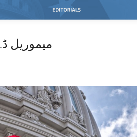
میموریل ڈے 024