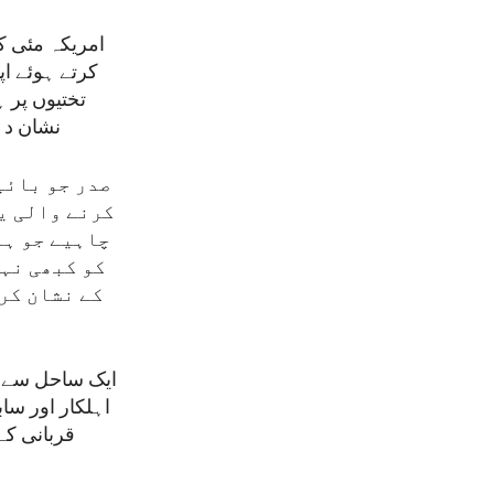
امریکہ مئی کے
تختیوں پر 
نشان دہی
صدر جو بائی
کرنے والی ی
چاہیے جو ہم
کو کبھی نہ
کے نشان کر
ایک ساحل سے د
اہلکار اور س
قربانی کے