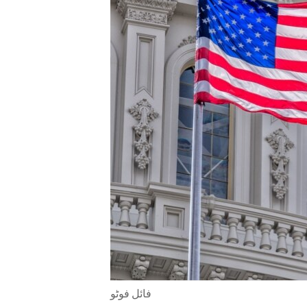
ENVIRONMENT AND HEALTH
IDEALS AND INSTITUTIONS
فائل فوٹو