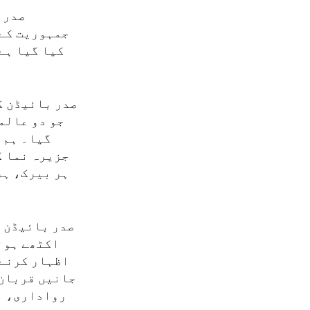
صدر 
جمہوریت کے 
کیا گیا ہے
صدر بائیڈن ک
جو دو عالم
گیا۔ ہم 
جزیرہ نما ک
ہر بیرک، ہر
د
صدر بائیڈن ک
اکٹھے ہوئے
اظہار کرنے 
جانیں قربان 
رواداری، م