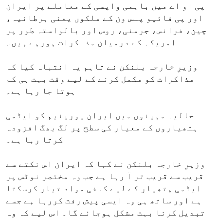
پی او اے میں باہمی واپسی کے معاملے پر ایران
اور پی فائیو پلس ون کے ملکوں یعنی برطانیہ،
چین، فرانس، جرمنی، روس اور بالواستہ طور پر
امریکہ کے درمیان مذاکرات ہورہے ہیں۔
وزیرِ خارجہ بلنکن نے تاہم یہ انتباہ کیا کہ
مذاکرات کو مکمل کرنے کے لیے وقت بہت ہی کم
ہوتا جا رہا ہے۔
حالیہ مہینوں میں ایران یورینیم کو ایٹمی
ہتھیاروں کے معیار کی سطح پر لگ بھگ افزودہ
کرتا رہا ہے۔
وزیرِ خارجہ بلنکن نے کہا کہ ایران اس نکتے سے
قریب سے قریب تر آ رہا ہے جب وہ مختصر نوٹس پر
ایٹمی ہتھیار کے لیے کافی مواد تیار کرسکتا
ہے اور ساتھ ہی وہ ایسی پیش رفت کررہا ہے جسے
تبدیل کرنا بہت مشکل ہوجائے گا۔ اس لیے کہ وہ