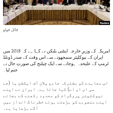
ENVIRONMENT AND HEALTH
IDEALS AND INSTITUTIONS
فائل فوٹو
امریکہ کے وزیرِ خارجہ اینٹنی بلنکن نے کہا ہے کہ 2018 میں
ایران کے نیوکلیئر سمجھوتے سے اس وقت کے صدر ڈونلڈ
ٹرمپ کے علیحدہ ہوجانے سے ایک چیلنج کی صورتِ حال نے
جنم لیا۔
اس معاہدے کو مشترکہ جامع پلان آف ایکشن یا (جے
سی ای او اے) کہا جاتا ہے۔ ایران نے اپنے
نیوکلیئر پروگرام کو محدود رکھنے کے بجائے
اپنے منصوبے کو بڑھتے ہوئے خطرناک انداز میں
آگے بڑھایا ہے۔