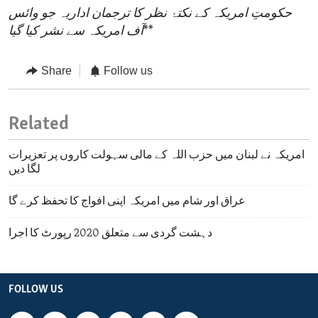
حکومتِ امریکہ کے نکتۂ نظر کا ترجمان اداریہ جو وائس
**
آف امریکہ سے نشر کیا گیا
Share
Follow us
Related
امریکہ نے لبنان میں حزب اللہ کے مالی سہولت کاروں پر تعزیرات
لگا دیں
عراق اور شام میں امریکہ اپنی افواج کا تحفظ کرے گا
دہشت گردی سے متعلق 2020 رپورٹ کا اجرا
FOLLOW US