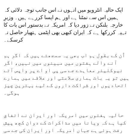
ایک حالیہ انٹرویو میں انہوں نے اس جانب توجہ دلائی کہ
ہمیں اس سے نمٹنا ہے اور ہم ایسا کررہے ہیں۔ وزیرِ
خارجہ بلنکن نے زور دیا کہ امریکہ نے بدستور اس بات کا
تہیہ کررکھا ہے کہ ایران کبھی بھی ایٹمی ہتھیار حاصل نہ
کرسکے۔
اُن کے بقول ہم اب بھی یہ سمجھتے ہیں کہ اگر ہم
آنے والے ہفتوں میں مہینوں میں نہیں، اگر
نیوکلیئر معاہدے جے سی پی او اے پر واپس آتے
ہیں تو یہ بات ہماری سلامتی اور علاقے میں ہمارے
اتحادیوں اور شراکت داروں کے لیے بہترین چیز
ہوگی۔
حالیہ ہفتوں میں امریکہ اور ایران نے اتفاق
کیا ہے کہ ویانا میں مذاکرات کے دوان کچھ پیش
رفت ہوئی ہے جہاں امریکہ اور ایران کی جے سی