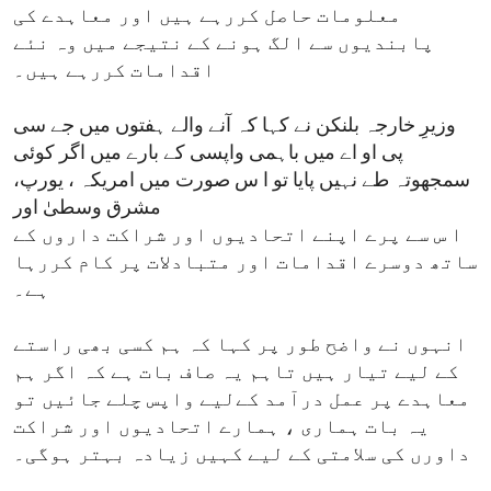
معلومات حاصل کررہے ہیں اور معاہدے کی
پابندیوں سے الگ ہونے کے نتیجے میں وہ نئے
اقدامات کررہے ہیں۔
وزیرِ خارجہ بلنکن نے کہا کہ آنے والے ہفتوں میں جے سی
پی او اے میں باہمی واپسی کے بارے میں اگر کوئی
سمجھوتہ طے نہیں پایا تو ا س صورت میں امریکہ ، یورپ،
مشرق وسطیٰ اور
ا س سے پرے اپنے اتحادیوں اور شراکت داروں کے
ساتھ دوسرے اقدامات اور متبادلات پر کام کررہا
ہے۔
انہوں نے واضح طور پر کہا کہ ہم کسی بھی راستے
کے لیے تیار ہیں تاہم یہ صاف بات ہے کہ اگر ہم
معاہدے پر عمل درآمد کےلیے واپس چلے جائیں تو
یہ بات ہماری ، ہمارے اتحادیوں اور شراکت
داورں کی سلامتی کے لیے کہیں زیادہ بہتر ہوگی۔