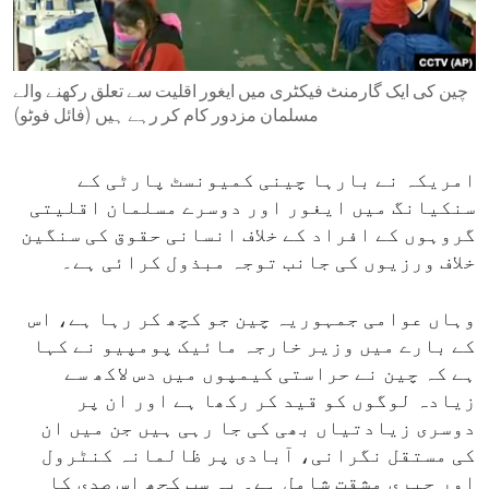
ENVIRONMENT AND HEALTH
IDEALS AND INSTITUTIONS
چین کی ایک گارمنٹ فیکٹری میں ایغور اقلیت سے تعلق رکھنے والے
مسلمان مزدور کام کر رہے ہیں (فائل فوٹو)
امریکہ نے بارہا چینی کمیونسٹ پارٹی کے
سنکیانگ میں ایغور اور دوسرے مسلمان اقلیتی
گروہوں کے افراد کے خلاف انسانی حقوق کی سنگین
خلاف ورزیوں کی جانب توجہ مبذول کرائی ہے۔
وہاں عوامی جمہوریہ چین جو کچھ کر رہا ہے، اس
کے بارے میں وزیر خارجہ مائیک پومپیو نے کہا
ہے کہ چین نے حراستی کیمپوں میں دس لاکھ سے
زیادہ لوگوں کو قید کر رکھا ہے اور ان پر
دوسری زیادتیاں بھی کی جا رہی ہیں جن میں ان
کی مستقل نگرانی، آبادی پر ظالمانہ کنٹرول
اور جبری مشقت شامل ہے۔ یہ سب کچھ اس صدی کا