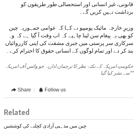
قانونی، غیر انسانی اور استحصالی طور طریقوں کو
برداشت نہیں کریں گے۔
وزیرِ خارجہ مائیک پومپیو نے کہا کہ عوامی جمہوریہ چین
کو بھی یہ پیغام سن لینا چاہیے کہ اب وقت آ گیا ہے کہ وہ
سرکاری سر پرستی میں جبری مشقت کی اپنی کارروائیاں
بند کر دے اور تمام لوگوں کے انسانی حقوق کا احترام کرے۔
حکومتِ امریکہ کے نکتۂ نظر کا ترجمان اداریہ جو وائس آف امریکہ
**
سے نشر کیا گیا
Share
Follow us
Related
چین میں مذہبی آزادی کچلنے کی کوششیں