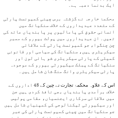
ایک بدنما دھبہ ہے۔
محکمۂ خارجہ نے گزشتہ برس چینی کمیونسٹ پارٹی
کے متعدد عہدیداروں کے خلاف سنکیانگ میں
انسانی حقوق کی پامالیوں پر پابندیاں عائد کی
تھیں۔ ان عہدیداروں میں پولٹ بیورو کے ممبر
چن چنگوا، جو کمیونسٹ پارٹی کے علاقائی
سیکریٹری ہیں، سنکیانگ کی سیاسی اور قانونی
کمیٹی کے پارٹی سیکریٹری شو ہائی لون اور
سنکیانگ کے پبلک سیکیورٹی بیورو کے موجودہ
پارٹی سیکریٹری وانگ منگ شان شامل ہیں۔
اس کے علاوہ محکمۂ تجارت نے چین کے 48 اداروں کے
خلاف برآمدی پابندیاں بھی نافذ کردی ہیں جن
میں علاقائی سرکاری ایجنسیاں، مقامی پولیس
اور سیکیورٹی ٹیکنالوجی کی کمپنیاں شامل ہیں
جو سنکیانگ میں چینی کمیونسٹ پارٹی کی جبر