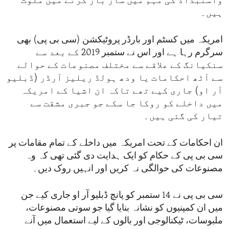
واستبداد کی مہم میں ساز باز کرنے میں ملوث
ہیں۔
امریکہ میں کسٹم اور بارڈر پروٹیکشن (سی بی پی) بھی
سرگرم رہا ہے اور اس نے ستمبر 2019 کے بعد سے
سنکیانگ کے علاقے سے مختلف مصنوعات کے حوالے
سے آٹھ احکامات یا ودھ ہولڈ ریلیز آرڈر (ڈبلیو
آر او) جاری کیے تھے تاکہ ان اشیا کے امریکہ
میں داخلے کو روکا جا سکے جو جبری مشقت سے
تیار کی گئی ہیں۔
ان احکامات کے تحت امریکہ میں داخلے کے تمام مقامات پر
سی بی پی کے حکام کو ایک ہدایت دی گئی تھی کہ وہ
مصنوعات کی حوالگی نہ کریں اور انہیں روک دیں۔
سی بی پی نے 14 ستمبر کو پانچ ڈبلیو آر او جاری کیے جن
میں ان کمپنیوں کو نشانہ بنایا گیا جو سوتی مصنوعات،
ملبوسات، ٹیکنالوجی اور بالوں کے لیے استعمال میں آنے