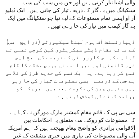
والی اشیا تیار کرتی ہیں اور جن میں سب کی سب
سنکیانگ میں بے گار کے ذریعے تیار کی جاتی ہیں۔ ایک ڈبلیو
آر او ایسی تمام مصنوعات کے لیے تھا جو سنکیانگ میں ایک
بے گار کیمپ میں تیار کی جا رہی تھیں۔
ڈیپارٹمنٹ آف ہوم لینڈ سیکیورٹی (ڈی ایچ ایس)
کے قائم مقام ڈپٹی سیکریٹری کین کوچی نیلی نے
کہا ہے کہ اس کارروائی کے ذریعے ڈی ایچ ایس
غیر قانونی اور غیر انسانی جبری مشقت کا قلع
قمع کر رہا ہے۔ یہ ایک قسم کی جدید طرز کی غلامی
ہے جس کے ذریعے ایسی مصنوعات تیار کی جا رہی
ہیں جنہیں چین کی حکومت بعد میں امریکہ کو
برآمد کرنے کی کوشش کرتی ہے۔
سی بی پی کے قائم مقام کمشنر مارک مورگن نے کہا ہے
کہ مصنوعات کو روکنے سے متعلق یہ احکامات بین
الاقوامی برادری کو واضح پیغام بھیجتے ہیں کہ ہم امریکہ
آنے والی مصنوعات کی تیاری میں جبری مشقت کے غیر