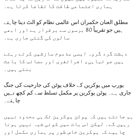
ہماری اجتماعی طاقت کا تقاضا کرتا ہے۔
مطلق العنان حکمران اس عالمی نظام کو الٹ دینا چاہتے
ہیں جو تقریباً 80 برسوں سے برقرار ہے اور ابھی
سالوں کی گنتی جاری ہے۔
دہشت گرد گروہ ایسی مذموم سازشیں کرتے رہتے
ہیں جو تباہی، افراتفری اور مصائب کا باعث
بنتی ہیں۔
یورپ میں یوکرین کے خلاف پوٹن کی جارحیت کی جنگ
جاری ہے۔ پوٹن یوکرین پر مکمل تسلط سے کم کچھ نہیں
چاہتے۔
ہم جانتے ہیں کہ پوٹن یوکرین تک ہی محدود نہیں
رہیں گے۔ لیکن اس بات میں کوئی شبہ نہیں ہونا
چاہیے کہ یوکرین خاص طور پر ہماری مکمل اور