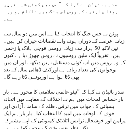
صدر بائیڈن نے کہا کہ ’’اس میں کوئی شبہ نہیں
ہونا چاہئیے کہ روس اس جنگ میں ناکام ہو رہا
ہے۔
پوٹن نے جس جنگ کا انتخاب کیا ہے اس میں دو سال سے
زیادہ عرصے کے دوران ہونے والے نقصانات حیران کن ہیں۔
تین لاکھ 50 ہزار سے زیادہ روسی فوجی ہلاک یا زخمی
ہیں۔ تقریباً ایک ملین روسیوں نے روس چھوڑ دیا ہے کیوں
کہ وہ روس میں اب کوئی مستقبل نہیں دیکھتے اور ان میں
نوجوانوں کی تعداد زیادہ ہےاورکیف ڈھائی سال کے بعد
بھی ڈٹا ہوا ہے اوریونہی ڈٹا رہے گا۔
صدر بائیڈن نے کہا کہ ’’نیٹو عالمی سلامتی کا محور ہے۔ بار
بار حساس لمحات میں ہم نے اختلاف کے مقابلے میں اتحاد،
پسپائی کے جواب میں ترقی، ظلم کے سامنے آزادی اور
خوف کے اوقات میں امید کا انتخاب کیا۔ بار بار ہم ایک
پرامن اور خوشحال ٹرانس اٹلانٹک کمیونٹی کے اپنے مشترکہ
نکتہ نظر یعنی وژن کے پیچھے کھڑے رہے۔