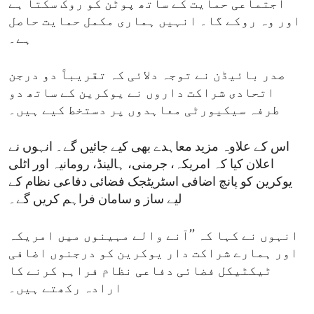
اجتماعی حمایت کے ساتھ پوٹن کو روک سکتا ہے
اور وہ روکے گا۔ انہیں ہماری مکمل حمایت حاصل
ہے۔
صدر بائیڈن نے توجہ دلائی کہ تقریباً دو درجن
اتحادی شراکت داروں نے یوکرین کے ساتھ دو
طرفہ سیکیورٹی معاہدوں پر دستخط کیے ہیں۔
اس کے علاوہ مزید معاہدے بھی کیے جائیں گے۔ انہوں نے
اعلان کیا کہ امریکہ، جرمنی، ہالینڈ، رومانیہ اور اٹلی
یوکرین کو پانچ اضافی اسٹریٹجک فضائی دفاعی نظام کے
لیے ساز و سامان فراہم کریں گے۔
انہوں نے کہا کہ ’’آنے والے مہینوں میں امریکہ
اور ہمارے شراکت دار یوکرین کو درجنوں اضافی
ٹیکٹیکل فضائی دفاعی نظام فراہم کرنے کا
ارادہ رکھتے ہیں۔