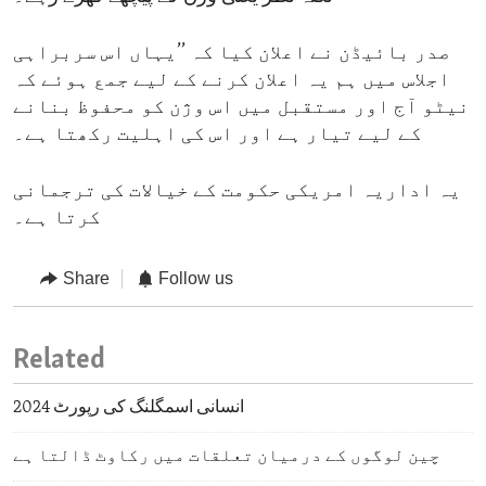
صدر بائیڈن نے اعلان کیا کہ ’’یہاں اس سربراہی
اجلاس میں ہم یہ اعلان کرنے کے لیے جمع ہوئے کہ
نیٹو آج اور مستقبل میں اس وژن کو محفوظ بنانے
کے لیے تیار ہے اور اس کی اہلیت رکھتا ہے۔
یہ اداریہ امریکی حکومت کے خیالات کی ترجمانی
کرتا ہے۔
Share
Follow us
Related
انسانی اسمگلنگ کی رپورٹ 2024
چین لوگوں کے درمیان تعلقات میں رکاوٹ ڈالتا ہے