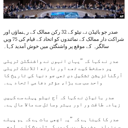
ENVIRONMENT AND HEALTH
IDEALS AND INSTITUTIONS
صدر جو بائیڈن نے نیٹو کے 32 رکن ممالک کے رہنماؤں اور
شراکت دار ممالک کے نمائندوں کو اتحاد کے قیام کی 75 ویں
سالگرہ کے موقع پر واشنگٹن میں خوش آمدید کہا۔
صدر نے کہا کہ ’’یہاں انہوں نے واشنگٹن ٹریٹی
پر دستخط کیے تھے اور نارتھ اٹلانٹک ٹریٹی
آرگنائزیشن تشکیل دی تھی جو دنیا کی تاریخ کا
واحد سب سے بڑا، مؤثر دفاعی اتحاد ہے۔
صدر بائیڈن نے کہا کہ آج نیٹو پہلے سے کہیں
زیادہ طاقت ور اور بہتر وسائل سے مالا مال ہے۔
صدر کا کہنا ہے کہ ’’یہ اچھی بات ہے کہ ہم پہلے
سے زیادہ مضبوط ہیں کیوں کہ تاریخ کا یہ لمحہ