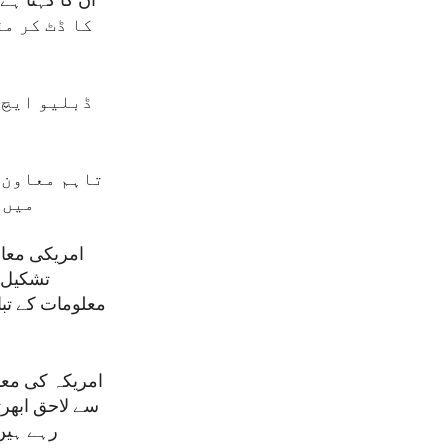
کا ڈٹ کر م
ڈبلیو ایچ 
تاہم معاون و
میں 
امریکی معاو
تشکیل ک
معلومات کے تباد
امریکہ کی معا
سے لاحق ابھرت
رہے ہیں۔