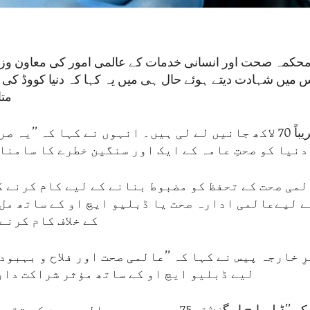
محکمہ صحت اور انسانی خدمات کے عالمی امور کی معاون وزی
 میں شہادت دیتے ہوئے حال ہی میں یہ کہا کہ دنیا کووڈ کی وب
متا
اس وبا نے تقریباً 70 لاکھ جانیں لے لی ہیں۔ انہوں نے کہا کہ ’’
 دنیا کو صحتِ عامہ کے ایک اور سنگین خطرے کا سامنا
می صحت کے تحفظ کو مضبوط بنانے کے لیے کام کرنے ک
ے لیےعالمی ادارہ صحت یا ڈبلیو ایچ او کے ساتھ مل
کے خلاف کام کرنے
ِ خارجہ پیس نے کہا کہ ’’عالمی صحت اور فلاح و بہبود
لیے ڈبلیو ایچ او کے ساتھ مؤثر شراکت دار