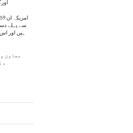
اورک
ا
سے پہلے دست
معاون وز
دنی