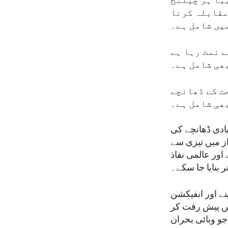
 صحت کے تقریباً ہر چیلنج
 مقابلہ کرنا
میں شامل ہے۔
ے نمٹ رہا ہے
بھی شامل ہے۔
حت کے ڈھانچے
بھی شامل ہے۔
یادی ڈھانچے کی
از میں تیزی سے
 اور عالمی نفاذ
 بنایا جا سکے۔
ے اور انفیکشن
یں پیش رفت کر
جو وبائی بحران