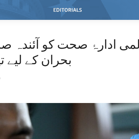
می ادارۂ صحت کو آئندہ 
بحران کے لیے تی
4