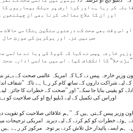
ان کا کہنا ہے کہ ’’ڈبلیو ایچ او گزشتہ 75 برسوں میں عالمی
قابلہ کر رہا ہے اور کرۂ ارض پر مہلک بیماریوں کا
اور ان کا علاج معالجہ کرنا بھی ان چیلنجوں 
او اس وقت بھی صحت کے درجنوں سنگین ہنگامی حالات س
جس میں غزہ اور یوکرین کی صورتِ حال 
زیرِ خارجہ پیس نے کہا کہ کووڈ کی وبا نے عالمی ص
’’بڑے خلا‘‘ کا انکشاف کیا۔ اس میں عالمی ادارہ صحت 
ن وزیرِ خارجہ پیس نے کہا کہ امریکہ عالمی صحت کے بہتر بن
ے لیے شراکت داروں کے ساتھ کام کر رہا ہے تاکہ ’’شفاف اند
لے کو یقینی بنایا جا سکے‘‘ اور ’’صحت کے خطرات کا جائزہ لینے
اوراس کی تکمیل کے لیے ڈبلیو ایچ او کی صلاحیت کو بہتر
ون وزیر پیس کہتی ہیں کہ ’’ہم علاقائی صلاحیت کو تقویت دین
ے ہوئے خطرات کو کم کرنے کے لیے دیرینہ امریکی ترجیحات م
 ہم ایسے پائیدار حل تلاش کرنے پر توجہ مرکوز کر رہے ہیں 