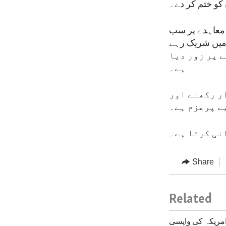
 کو ختم کر دے۔
 کے معاہدے پر سب
میں شریک رہے
بہتر بنانے پر زور دیا
ہے۔
ر رکھنے اور
ے پرعزم ہے۔
نی کرتا ہے۔
Share
Related
امریکہ کی واپسی