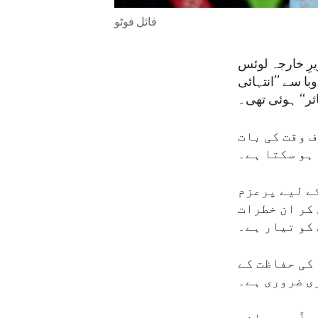
فائل فوٹو
رِ خارجہ لوئس
ا سے ’’انتہائی
ثر‘‘ ہوئی تھی۔
یہ صرف وقت کی بات
 ہو سکتا ہے۔
ے لیے پرعزم
 کر ان خطرات
 کو تیار ہے۔
 کی حفاظت کے
ی ضروری ہے۔