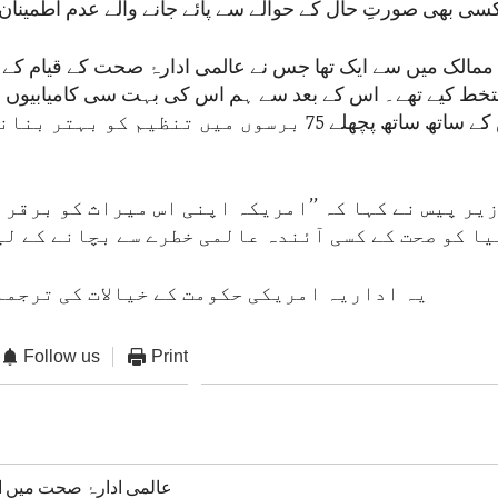
سی بھی صورتِ حال کے حوالے سے پائے جانے والے عدم اطمینان
مریکہ ان 59 ممالک میں سے ایک تھا جس نے عالمی ادارۂ صحت کے قیام
خط کیے تھے۔ اس کے بعد سے ہم اس کی بہت سی کامیابیوں 
ہیں اور اس کے ساتھ ساتھ پچھلے 75 برسوں میں تنظیم کو 
یر پیس نے کہا کہ ’’امریکہ اپنی اس میراث کو برقرا
ا کو صحت کے کسی آئندہ عالمی خطرے سے بچانے کے لی
یہ اداریہ امریکی حکومت کے خیالات کی ترجما
Follow us
Print
عالمی ادارۂ صحت میں 