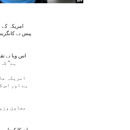
امریکہ کے 
پیس نے کانگریس
ہے‘‘ کہ
امریکہ عال
ہے اور اس ک
معاون وزیر