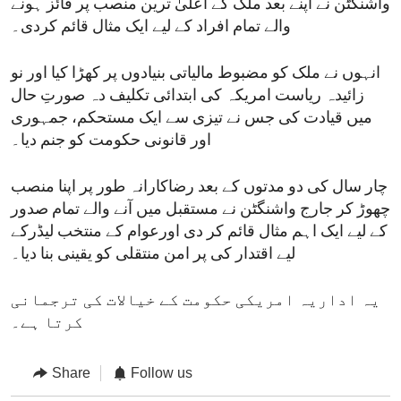
واشنگٹن نے اپنے بعد ملک کے اعلیٰ ترین منصب پر فائز ہونے
والے تمام افراد کے لیے ایک مثال قائم کردی۔
انہوں نے ملک کو مضبوط مالیاتی بنیادوں پر کھڑا کیا اور نو
زائیدہ ریاست امریکہ کی ابتدائی تکلیف دہ صورتِ حال
میں قیادت کی جس نے تیزی سے ایک مستحکم، جمہوری
اور قانونی حکومت کو جنم دیا۔
چار سال کی دو مدتوں کے بعد رضاکارانہ طور پر اپنا منصب
چھوڑ کر جارج واشنگٹن نے مستقبل میں آنے والے تمام صدور
کے لیے ایک اہم مثال قائم کر دی اورعوام کے منتخب لیڈرکے
لیے اقتدار کی پر امن منتقلی کو یقینی بنا دیا۔
یہ اداریہ امریکی حکومت کے خیالات کی ترجمانی
کرتا ہے۔
Share
Follow us