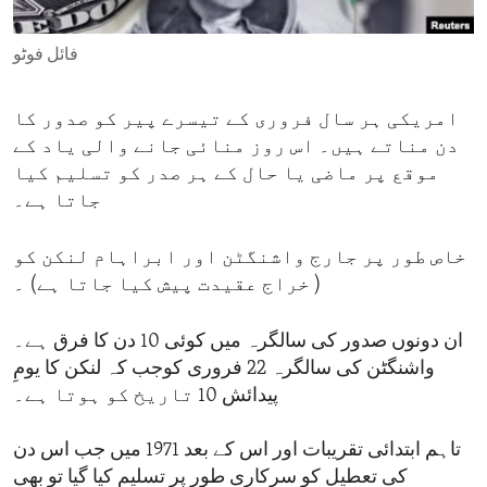
ENVIRONMENT AND HEALTH
فائل فوٹو
IDEALS AND INSTITUTIONS
امریکی ہر سال فروری کے تیسرے پیر کو صدور کا
دن مناتے ہیں۔ اس روز منائی جانے والی یاد کے
موقع پر ماضی یا حال کے ہر صدر کو تسلیم کیا
جاتا ہے۔
خاص طور پر جارج واشنگٹن اور ابراہام لنکن کو
( خراج عقیدت پیش کیا جاتا ہے) ۔
ان دونوں صدور کی سالگرہ میں کوئی 10 دن کا فرق ہے۔
واشنگٹن کی سالگرہ 22 فروری کوجب کہ لنکن کا یومِ
پیدائش 10 تاریخ کو ہوتا ہے۔
تاہم ابتدائی تقریبات اور اس کے بعد 1971 میں جب اس دن
کی تعطیل کو سرکاری طور پر تسلیم کیا گیا تو بھی