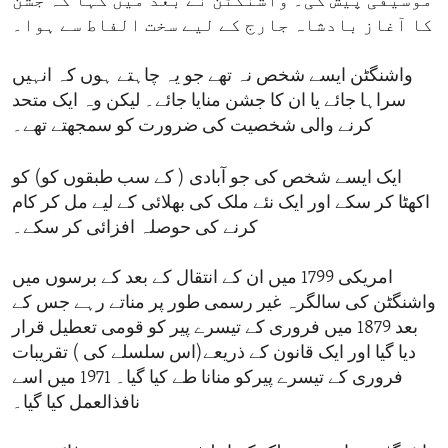
موسیقی پیش کی۔ واشنگٹن نے بعد میں کہا کہ جشن
کا آغاز بادشاہ جارج کے لیے سخت الفاط سے ہوا۔
واشنگٹن ایسے شخص نہ تھے جو یہ چاہتے ہوں کہ انہیں
سراہا جائے یا ان کا جشن منایا جائے۔ لیکن وہ ایک متحد
کرنے والی شخصیت کی ضرورت کو سمجھتے تھے۔
ایک ایسے شخص کی جو آبادی ( کے سب طبقوں کو) کو
اکھٹا کر سکے اور ایک نئے ملک کی بھلائی کے لیے مل کر کام
کرنے کی حوصلہ افزائی کر سکے۔
امریکی 1799 میں ان کے انتقال کے بعد کے برسوں میں
واشنگٹن کی سالگرہ غیر رسمی طور پر مناتے رہے جس کے
بعد 1879 میں فروری کے تیسرے پیر کو قومی تعطیل قرار
دیا گیا اور ایک قانون کے ذریعے(اس سلسلے کی ) تقریبات
فروری کے تیسرے پیرکو منانا طے کیا گیا۔ 1971 میں اسے
نافذالعمل کیا گیا۔