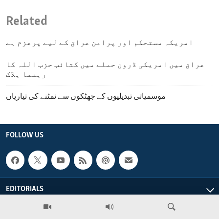
Related
امریکہ مستحکم اور پرامن عراق کے لیے پرعزم ہے
عراق میں امریکی ڈرون حملے میں کتائب حزب اللہ کا
رہنما ہلاک
موسمیاتی تبدیلیوں کے جھٹکوں سے نمٹنے کی تیاریاں
FOLLOW US
EDITORIALS