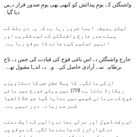
واشنگٹن کے یومِ پیدائش کو کبھی بھی یومِ صدور قرار نہیں
دیا گیا۔
لیکن ہمیشہ ایسا ضرور رہا ہے کہ یہ دن ملک کے
پہلے صدر جارج واشنگٹن کے لیے شکریے اور
انہیں تسلیم کیے جانے کا موقع رہا ہے۔
جارج واشنگٹن نے اس باغی فوج کی قیادت کی جس نے تاج
برطانیہ سے آزادی حاصل کی۔ وہ بے انتہا مقبول تھے۔
ان کی سالگرہ کا پہلا جشن جس کا دستاویزی
ریکارڈ ملتا ہے 1778 میں ویلی فورج میں باغی
فوج کے سرمائی کیمپ میں منایا گیا جو فلا ڈلفیا
شہر سے زیادہ دور نہیں ہے۔
اس وقت ڈھول اور مرلی بجانے والوں کے ایک دستے
نے کوارٹرز کے سامنے سالگرہ کے موقع پر