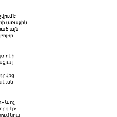
վում է
կրի առաջին
սած այն
բոլոր
նգտոնի
ացյալ
դրվեց
չական
» և ոչ
րդ էր։
ում նրա