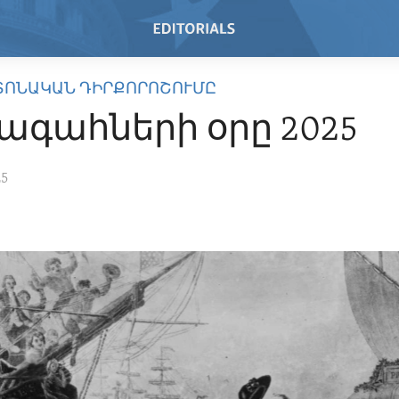
ՏՈՆԱԿԱՆ ԴԻՐՔՈՐՈՇՈՒՄԸ
գահների օրը 2025
25