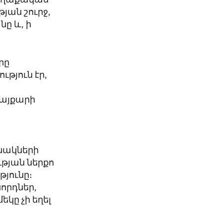
քաղաքական
յան շուրջ,
ը և, ի
րը
թյուն էր,
պայքարի
նակների
ւթյան ներքո
յունը։
որդներ,
եկը չի եղել