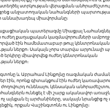
ան կարծիքը հյուսիսային նահանգներում և 
 ստեղծել ստրկության վերացման անհրաժեշտութ
եցրեց անջատողական նահանգների պարտության
կրի աննախադեպ միավորմանը։
աքացիական պատերազմը Միացյալ Նահանգնե
ուժեղ քաղաքական կազմավորումների ամբողջու
վորված էին համեմատաբար թույլ կենտրոնական
յան ներքո։ Սակայն չորս տարվա արյունալի 
ծ երկիրը միավորվեց ուժեղ կենտրոնական
թյան ներքո։
նգտոնը և Աբրահամ Լինքոլնը ռազմական ժամա
ր էին, որոնք գիտակցում էին ուժեղ կառավարո
ժողովուրդ ունենալու կենսական անհրաժեշտութ
հանգներն ունեցել է մի շարք ականավոր առաջն
 ոչ այնքան էլ արժանիները, սակայն նրանցից ոչ մ
եցիկ, որքան Վաշինգտոնն ու Լինքոլնը։