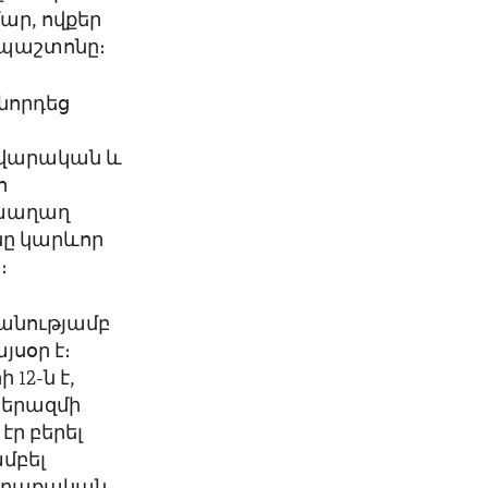
ար, ովքեր
 պաշտոնը։
նորդեց
դավարական և
ո
 խաղաղ
նը կարևոր
։
կանությամբ
յսօր է։
12-ն է,
երազմի
էր բերել
մբել