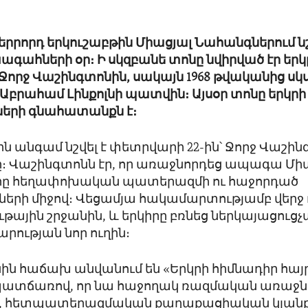
րրորդ երկուշաբթին Միացյալ Նահանգներում նշ
գահների օր։ Ի սկզբանե տոնը նվիրված էր եր
րջ Վաշինգտոնին, սակայն 1968 թվականից սկ
և Աբրահամ Լինքոլնի պատվին։ Այսօր տոնը երկրի 
րի գնահատանքն է։
ն անգամ նշվել է փետրվարի 22-ին՝ Ջորջ Վաշի
ը։ Վաշինգտոնն էր, որ առաջնորդեց ապագա Մի
ը հեղափոխական պատերազմի ու հաջորդած
երի միջով։ Վեցամյա հակամարտությամբ վերջ 
ւթային շրջանին, և երկիրը բռնեց ներկայացուց
րության նոր ուղին։
ն հաճախ անվանում են «Երկրի հիմնադիր հայր
 պատճառով, որ նա հաջողակ ռազմական առաջնո
, հետպատերազմական քաղաքացիական կյանք