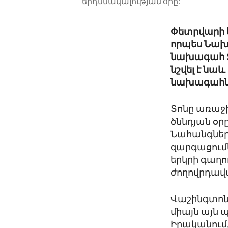
երդմնակալության օրը:
Փետրվարի ե
որպես Նախա
նախագահ Ջո
նշվել է նա
նախագահնե
Տոնը առաջի
ծննդյան օր
Նահանգներ
զարգացումն
երկրի գաղո
ժողովրդավա
Վաշինգտոնի
միայն այն
Իրականում