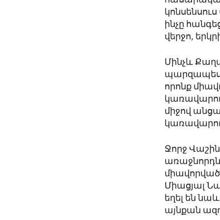
հասարակակ
կոնսենսուս
ինչը հանգ
վերջո, եր
Մինչև Քաղ
պարզապես 
որոնք միա
կառավարութ
միջով անցա
կառավարու
Ջորջ Վաշի
առաջնորդնե
միավորված 
Միացյալ Նա
եղել են նաև
այնքան ազդ