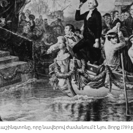
աշինգտոնը, որը նավերով ժամանում է Նյու Յորք 1789