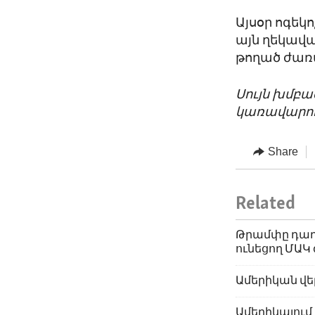
Այսօր ոգեկ
այն ղեկավա
թողած ժառա
Սույն խմբ
կառավարու
Share
Related
Թրամփը դադա
ունեցող ՄԱԿ
Ամերիկան վե
Ամերիկայում 