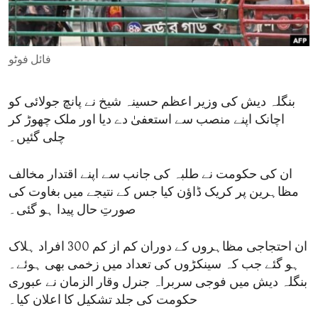
ENVIRONMENT AND HEALTH
IDEALS AND INSTITUTIONS
فائل فوٹو
بنگلہ دیش کی وزیر اعظم حسینہ شیخ نے پانچ جولائی کو
اچانک اپنے منصب سے استعفیٰ دے دیا اور ملک چھوڑ کر
چلی گئیں۔
ان کی حکومت نے طلبہ کی جانب سے اپنے اقتدار مخالف
مظاہرین پر کریک ڈاؤن کیا جس کے نتیجے میں بغاوت کی
صورتِ حال پیدا ہو گئی۔
ان احتجاجی مظاہروں کے دوران کم از کم 300 افراد ہلاک
ہو گئے جب کہ سینکڑوں کی تعداد میں زخمی بھی ہوئے۔
بنگلہ دیش میں فوجی سربراہ جنرل وقار الزمان نے عبوری
حکومت کی جلد تشکیل کا اعلان کیا۔