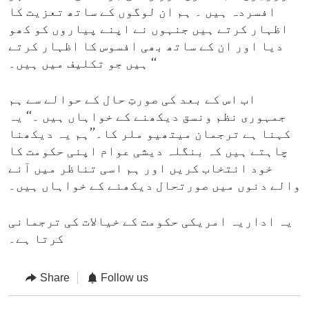
افسردہ ہیں ۔ ہم ان لوگوں کے ساتھ تعزیت کا
اظہار کرتے ہیں جنہوں نے اپنے پیاروں کو کھو
دیا اور ان کے ساتھ بھی افسوس کا اظہار کرتے
ہیں جو تکلیف میں ہیں۔ ‘‘
اب اس کے بعد کی صورتِ حال کے حوالے سے ہم
جمہوری نظم ونسق دیکھنے کے خواہاں ہیں ۔‘‘ یہ
کہنا ہے ترجمان میتھیو ملر کا۔’’ہم یہ دیکھنا
چاہتے ہیں کہ بنگلہ دیشی عوام اپنی حکومت کا
خود انتخاب کریں اور ہم اسی تناظر میں آنے
والے دنوں میں صورتحال دیکھنے کے خواہاں ہیں۔
یہ اداریہ امریکی حکومت کے خیالات کی ترجمانی
کرتا ہے۔
Share
Follow us