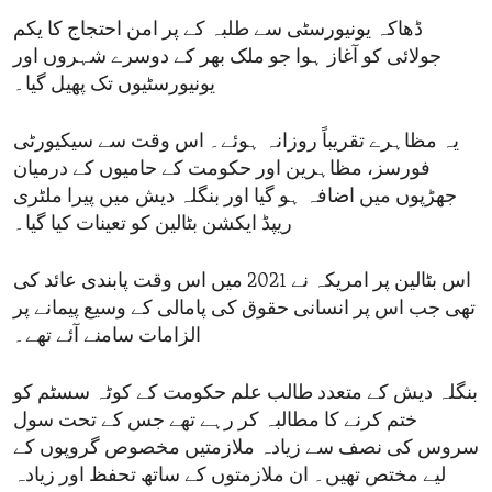
ڈھاکہ یونیورسٹی سے طلبہ کے پر امن احتجاج کا یکم
جولائی کو آغاز ہوا جو ملک بھر کے دوسرے شہروں اور
یونیورسٹیوں تک پھیل گیا۔
یہ مظاہرے تقریباً روزانہ ہوئے۔ اس وقت سے سیکیورٹی
فورسز، مظاہرین اور حکومت کے حامیوں کے درمیان
جھڑپوں میں اضافہ ہو گیا اور بنگلہ دیش میں پیرا ملٹری
ریپڈ ایکشن بٹالین کو تعینات کیا گیا۔
اس بٹالین پر امریکہ نے 2021 میں اس وقت پابندی عائد کی
تھی جب اس پر انسانی حقوق کی پامالی کے وسیع پیمانے پر
الزامات سامنے آئے تھے۔
بنگلہ دیش کے متعدد طالب علم حکومت کے کوٹہ سسٹم کو
ختم کرنے کا مطالبہ کر رہے تھے جس کے تحت سول
سروس کی نصف سے زیادہ ملازمتیں مخصوص گروپوں کے
لیے مختص تھیں۔ ان ملازمتوں کے ساتھ تحفظ اور زیادہ