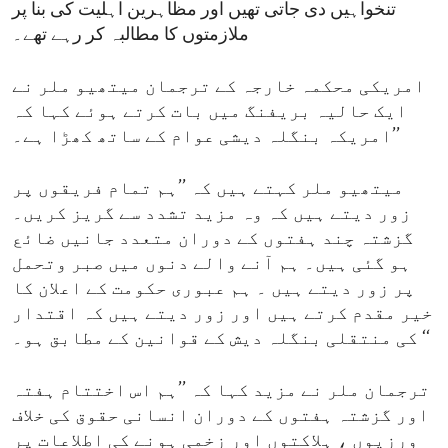
تنخواہیں دی جاتی تھیں اور مظاہرین اہلیت کی بنا پر
ملازمتوں کا مطالبہ کر رہے تھے۔
امریکی محکمہ خارجہ کے ترجمان میتھیو ملر نے
ایک حالیہ بریفنگ میں بات کرتے ہوئے کہا کہ
’’امریکہ بنگلہ دیشی عوام کے ساتھ کھڑا ہے۔
میتھیو ملر کہتے ہیں کہ ’’ہم تمام فریقوں پر
زور دیتے ہیں کہ وہ مزید تشدد سے گریز کریں۔
گزشتہ چند ہفتوں کے دوران متعدد جانیں ضائع
ہو گئی ہیں۔ ہم آنے والے دنوں میں صبر وتحمل
پر زور دیتے ہیں ۔ ہم عبوری حکومت کے اعلان کا
خیر مقدم کرتے ہیں اور زور دیتے ہیں کہ اقتدار
کی منتقلی بنگلہ دیش کے قوانین کے مطابق ہو۔ ‘‘
ترجمان ملر نے مزید کہا کہ ’’ہم اس اختتام ہفتہ
اور گزشتہ ہفتوں کے دوران انسانی حقوق کی خلاف
ورزیوں ، ہلاکتوں اور زخمی ہونے کی اطلاعات پر