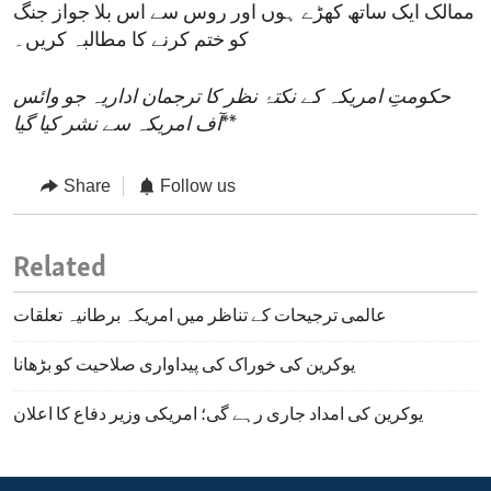
ممالک ایک ساتھ کھڑے ہوں اور روس سے اس بلا جواز جنگ
کو ختم کرنے کا مطالبہ کریں۔
حکومتِ امریکہ کے نکتۂ نظر کا ترجمان اداریہ جو وائس
**
آف امریکہ سے نشر کیا گیا
Share
Follow us
Related
عالمی ترجیحات کے تناظر میں امریکہ برطانیہ تعلقات
یوکرین کی خوراک کی پیداواری صلاحیت کو بڑھانا
یوکرین کی امداد جاری رہے گی؛ امریکی وزیر دفاع کا اعلان