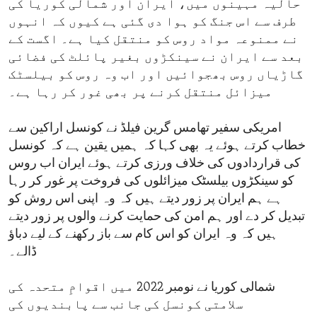
حالیہ مہینوں میں، ایران اور شمالی کوریا کی
طرف سے اس جنگ کو ہوا دی گئی ہے کیوں کہ انہوں
نے ممنوعہ مواد روس کو منتقل کیا ہے۔ اگست کے
بعد سے ایران نے سینکڑوں بغیر پائلٹ کی فضائی
گاڑیاں روس بھجوائیں اور اب وہ روس کو بیلسٹک
میزائل منتقل کرنے پر بھی غور کر رہا ہے۔
امریکی سفیر تھامس گرین فیلڈ نے کونسل اراکین سے
خطاب کرتے ہوئے یہ بھی کہا کہ ہمیں یقین ہے کہ کونسل
کی قراردادوں کی خلاف ورزی کرتے ہوئے ایران اب روس
کو سینکڑوں بیلسٹک میزائلوں کی فروخت پر غور کر رہا
ہے ہم ایران پر زور دیتے ہیں کہ وہ اپنی اس روش کو
تبدیل کر دے اور ہم امن کی حمایت کرنے والوں پر زور دیتے
ہیں کہ وہ ایران کو اس کام سے باز رکھنے کے لیے دباؤ
ڈالے۔
شمالی کوریا نے نومبر 2022 میں اقوامِ متحدہ کی
سلامتی کونسل کی جانب سے پابندیوں کی