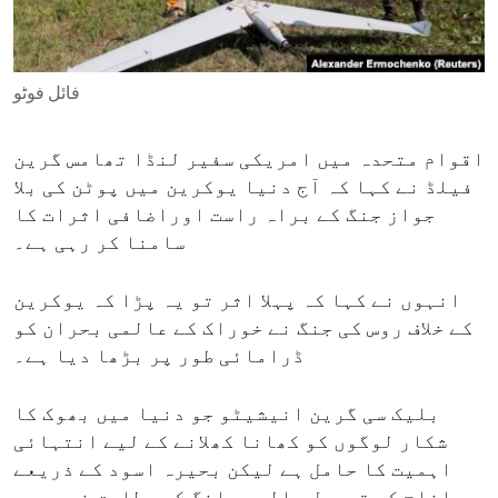
ENVIRONMENT AND HEALTH
IDEALS AND INSTITUTIONS
فائل فوٹو
اقوام متحدہ میں امریکی سفیر لنڈا تھامس گرین
فیلڈ نے کہا کہ آج دنیا یوکرین میں پوٹن کی بلا
جواز جنگ کے براہ راست اوراضافی اثرات کا
سامنا کر رہی ہے۔
انہوں نے کہا کہ پہلا اثر تو یہ پڑا کہ یوکرین
کے خلاف روس کی جنگ نے خوراک کے عالمی بحران کو
ڈرامائی طور پر بڑھا دیا ہے۔
بلیک سی گرین انیشیٹو جو دنیا میں بھوک کا
شکار لوگوں کو کھانا کھلانے کے لیے انتہائی
اہمیت کا حامل ہے لیکن بحیرہ اسود کے ذریعے