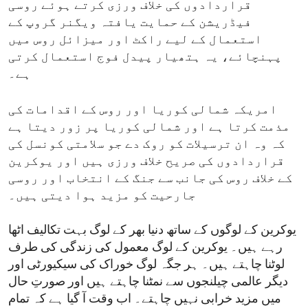
قراردادوں کی خلاف ورزی کرتے ہوئے روسی
فیڈریشن کے حمایت یافتہ ویگنر گروپ کے
استعمال کے لیے راکٹ اور میزائل روس میں
پہنچائے، یہ ہتھیار پیدل فوج استعمال کرتی
ہے۔
امریکہ شمالی کوریا اور روس کے اقدامات کی
مذمت کرتا ہے اور شمالی کوریا پر زور دیتا ہے
کہ وہ ان ترسیلات کو روک دے جو سلامتی کونسل کی
قراردادوں کی صریح خلاف ورزی ہیں اور یوکرین
کے خلاف روس کی جانب سے جنگ کے انتخاب اور روسی
جارحیت کو مزید ہوا دیتی ہیں۔
یوکرین کے لوگوں کے ساتھ دنیا بھر کے لوگ بہت تکالیف اٹھا
رہے ہیں۔ یوکرین کے لوگ معمول کی زندگی کی طرف
لوٹنا چاہتے ہیں۔ ہر جگہ لوگ خوراک کی سیکیورٹی اور
دیگر عالمی چیلنجوں سے نمٹنا چاہتے ہیں اور صورتِ حال
میں مزید خرابی نہیں چاہتے۔ اب وقت آ گیا ہے کہ تمام