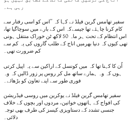
اناج کی ترسیل عالمی مانگ کے مطابق نہیں ہو
رہی ہے۔
سفیر تھامس گرین فیلڈ نے کہا کہ ’’اس کو اسی رفتار سے
کام کرنا چاہئے تھا جیسےکہ اس کے بارے میں سوچاگیا تھا،
اس انتظام کے تحت ہر ماہ 50 لاکھ ٹن خوراک منتقل ہونی
تھی کیوں کہ دنیا بھرمیں اناج کے طلب گاروں کی یہ کم سے
کم ضرورت تھی۔
اُن کا کہنا تھا کہ میں کونسل کے اراکین سے یہ اپیل کرتی
ہوں کہ وہ ہمارے ساتھ مل کر روس پر زور ڈالیں کہ وہ
فوری طور سے اپنے تعاون کو بڑھائے۔
سفیر تھامس گرین فیلڈ نے یوکرین میں روسی فیڈریشن
کی افواج کے ہاتھوں خواتین، مردوں اور بچوں کے خلاف
جنسی تشدد کے دستاویزی کیسز کی طرف بھی توجہ
دلائی۔