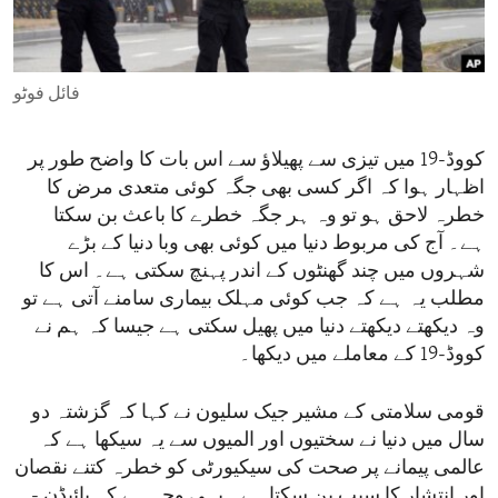
ENVIRONMENT AND HEALTH
IDEALS AND INSTITUTIONS
فائل فوٹو
کووڈ-19 میں تیزی سے پھیلاؤ سے اس بات کا واضح طور پر
اظہار ہوا کہ اگر کسی بھی جگہ کوئی متعدی مرض کا
خطرہ لاحق ہو تو وہ ہر جگہ خطرے کا باعث بن سکتا
ہے۔ آج کی مربوط دنیا میں کوئی بھی وبا دنیا کے بڑے
شہروں میں چند گھنٹوں کے اندر پہنچ سکتی ہے۔ اس کا
مطلب یہ ہے کہ جب کوئی مہلک بیماری سامنے آتی ہے تو
وہ دیکھتے دیکھتے دنیا میں پھیل سکتی ہے جیسا کہ ہم نے
کووڈ-19 کے معاملے میں دیکھا۔
قومی سلامتی کے مشیر جیک سلیون نے کہا کہ گزشتہ دو
سال میں دنیا نے سختیوں اور المیوں سے یہ سیکھا ہے کہ
عالمی پیمانے پر صحت کی سیکیورٹی کو خطرہ کتنے نقصان
اور انتشار کا سبب بن سکتا ہے۔ یہی وجہ ہے کہ بائیڈن -