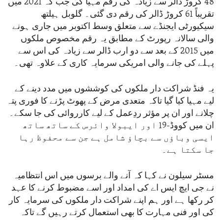
48 کروڑ ڈالر سے زیادہ کی رقم مہیا کی جب کہ 2021 میں
تقریباً 61 کروڑ ڈالر کی رقم دی گئی۔ گلوبل ہیلتھ
سیکیورٹی ایجنڈے سے متعلق وسط اکتوبر میں جاری ہونے
والی سالانہ رپورٹ کے مطابق یہ رقم مخصوص ملکوں
میں 2015 کے بعد سے دو ارب ڈالر سے زیادہ کی اس سے
پہلے کی جانے والی امریکی سرمایہ کاری کے علاوہ تھی۔
یہ فنڈ شراکت دار ملکوں کی کوششوں میں مدد دینے کے
لیے مہیا کیا گیا تاکہ متعدی مرض کے پھوٹ پڑنے کا فوری پتہ
چلانے اور ان پر مؤثر ردِعمل کے لیے کارروائی کی جا سکے۔
ان میں کووڈ-19 اور ایبولا وائرس کے ساتھ ساتھ
ایسی وباؤں سے بچاؤ شامل ہے جن سے محفوظ رہا
جا سکتا ہے۔
مسٹر سیلون نے کہا کہ آنے والے برسوں میں اس انتظامیہ
نے جی ایچ ایس اے کی امداد اور اسے مضبوط کرنے کا عہد
کر رکھا ہے اور ہم اپنے شراکت دار ملکوں کی سرمایہ کار
کی اور فنی مہارت کا بھی استعمال کرتے رہیں گے تاکہ