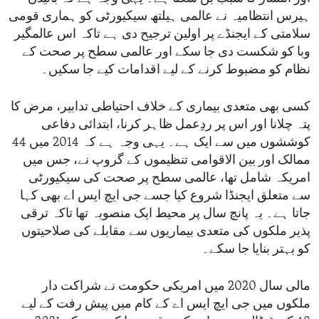
ہیرس انتظامیہ نے عالمی ہیلتھ سیکیورٹی کو ہماری قومی
سلامتی کے ایجنڈے پر اولین ترجیح دی ہے تاکہ اس عالمگیر
وبا کو شکست دی جا سکے اور عالمی سطح پر صحت کے
نظام کو مضبوط کرنے کے لیے اقدامات کیے جا سکیں۔
کسی بھی متعدی بیماری کے خلاف احتیاطی تدابیر، مرض کا
پتہ چلانا اور اس پر ردِعمل ظاہر کرنا، ابتدائی دفاعی
کوششوں میں سے ایک ہے۔ یہی وجہ ہے کہ 2014 میں 44
ممالک اور بین الاقوامی تنظیموں کے گروپ نے، جس میں
امریکہ شامل تھا، عالمی سطح پر صحت کی سیکیورٹی
سے متعلق ایجنڈا شروع کیا جسے جی ایچ ایس اے بھی کہا
جاتا ہے۔ یہ پانچ سال پر محیط ایک منصوبہ تھا تاکہ ترقی
پذیر ملکوں کی متعدی بیماریوں سے مقابلے کی صلاحیتوں
کو بہتر بنایا جا سکے۔
مالی سال 2020 میں امریکی حکومت نے شراکت دار
ملکوں میں جی ایچ ایس اے کے کام میں پیش رفت کے لیے