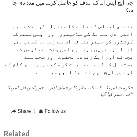
جی ایچ ایس اے کے ہدف کو حاصل کرنے میں مدد دی جا
سکے۔
متعدی امراض کے خطرے کا مقابلہ کرنے کے لیے
انفرادی ممالک کی صلاحیتوں اور اپنی مشترکہ
کوششوں کو بہتر بنانا اب سے زیادہ کبھی بھی
اتنا اہم نہیں رہا۔ ہم اسی وقت زندگیوں کو
بچانے اور ایک زیادہ محفوظ اور صحت مند
مستقبل کے لیے اقدامات کر سکتے ہیں۔ اس کام کے
لیے جی ایچ ایس اے ایک اہم وسیلہ ہے۔
حکومتِ امریکہ کے نکتۂ نظر کا ترجمان اداریہ جو وائس آف امریکہ
**
سے نشر کیا گیا
Share
Follow us
Related