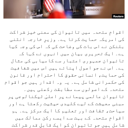
ENVIRONMENT AND HEALTH
IDEALS AND INSTITUTIONS
اقوامِ متحدہ میں تائیوان کی معنی خیز شراکت
کی امریکہ حمایت کرتا ہے۔ وزیرِ خارجہ انٹنی
بلنکن نے اس بات کی وضاحت کی کہ اس کی وجہ کیا
ہے۔ ایک تحریری بیان میں انہوں نے کہا کہ
تائیوان جمہوری اعتبار سے کامیابی کی مثال
ہے۔ اس نے جو اصول اپنائے ہیں اس میں شفافیت
کی حمایت، انسانی حقوق کا احترام اور قانون
کی حکمرانی شامل ہے۔ یہ وہ اقدار ہیں جو اقوام
متحدہ کے اصولوں سے مطابقت رکھتی ہیں۔
تائیوان عالمی پیمانے پر اعلیٰ ٹیکنالوجی پر
مبنی معیشت کے لیے کلیدی حیثیت رکھتا ہے اور
سیاحت، ثقافت اور تعلیم کا ایک مرکز ہے۔ ہم
اقوامِ متحدہ کے بہت سے ایسے رکن ممالک میں
شامل ہیں جو تائیوان کو ایک قابلِ قدر شراکت