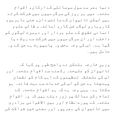
دنیا بھر سے سول سوسائٹی کے ارکان، اقوامِ
متحدہ میں ہر روز کی سرگرمیوں میں شرکت کرتے
ہیں لیکن تائیوان کے سائنس دان، فنی ماہرین،
کاروباری لوگ، فن کار، اساتذہ، طالبِ علم،
انسانی حقوق کے علم بردار اور دوسرے لوگوں کو
داخلے اور ان سرگرمیوں میں شرکت سے روک دیا
گیا ہے۔ اس کی وجہ محض وہ پاسپورٹ ہے جن کے وہ
حامل ہیں۔
وزیرِ خارجہ بلنکن نے واضح طور پر کہا کہ
تائیوان کو علیحدہ رکھنے سے اقوامِ متحدہ اور
اس کی متعلقہ تنظیموں کے اہم کام کو نقصان
پہنچتا ہے جن کو اس کی خدمات سے بہت فائدہ ہو
سکتا ہے۔ یہی وجہ ہے کہ ہم اقوامِ متحدہ کے
تمام رکن ممالک پر زور دیتے ہیں کہ وہ اقوامِ
متحدہ کے پورے نظام اور بین الاقوامی برادری
میں تائیوان کی بھرپور اور معنی خیز شراکت کی