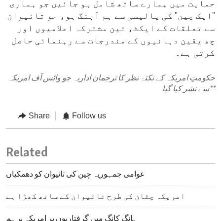
حمایت میں ہمارے ساتھ شامل ہو جائیں جو ہماری
"ایک چین" کی پالیسی سے ہم آہنگ ہو، جو تائیوان
سے تعلقات کے ایکٹ، تین مشترکہ اعلامیوں اور
چھ یقین دہانیوں کے مندرجات سے رہنمائی حاصل
کرتی ہے۔
حکومتِ امریکہ کے نکتۂ نظر کا ترجمان اداریہ جو وائس آف امریکہ
**
سے نشر کیا گیا
Share
Follow us
Related
عوامی جمہوریہ چین کی تائیوان کو دھمکیاں
امریکہ چٹان کی طرح تائیوان کے ساتھ کھڑا ہے
ہانگ کانگ میں گرفتاریوں پر امریکہ برہم