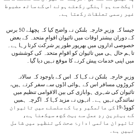
ایکٹ سے ہم آہنگی رکھتے ہوئے اس کے ساتھ مضبوط
غیر رسمی تعلقات رکھتا ہے۔
جیسا کہ وزیرِ خارجہ بلنکن نے واضح کیا کہ پچھلے 50 برس
کے دوران بیشتر اوقات میں تائیوان اقوامِ متحدہ کے بعض
خصوصی اداروں میں بھرپور طور پر شرکت کرتا رہا ہے۔
تاہم حال ہی میں تائیوان کو اقوامِ متحدہ کی کوششوں
میں اپنی خدمات پیش کرنے کا موقع نہیں دیا گیا۔
وزیرِ خارجہ بلنکن نے کہا کہ اس کے باوجود کہ سالانہ
کروڑوں مسافر اس کے ہوائی اڈوں سے سفر کرتے ہیں،
تائیوان کی شہری ہوابازی کی بین الاقوامی تنظیم میں
نمائندگی نہیں ہے۔ انہوں نے مزید کہا کہ اگرچہ ہمیں
کووڈ-19 کی عالمگیر وبا کے سلسلے میں تائیوان
کے بہترین ردِ عمل سے بہت کچھ سیکھنا ہے،
تائیوان عالمی ادارۂ صحت کی تنظیم میں شامل
نہیں ہے۔