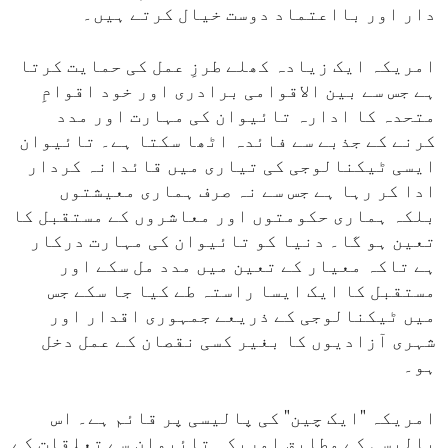
دار اور بااعتماد دوست خیال کرتے ہیں۔
امریکہ ایک زیادہ کھلے طرزِ عمل کی حمایت کرتا
ہے جس سے بین الاقوامی برادری اور خود اقوامِ
متحدہ کا ادارہ تائیوان کی مہارت اور مدد
کرنے کے جذبے سے فائدہ اٹھا سکتا ہے۔ تائیوان
ایسی ٹیکنالوجی کی تیاری میں قائدانہ کردار
ادا کر رہا ہے جس سے نہ صرف ہماری معیشتوں
بلکہ ہماری حکومتوں اور معاشروں کے مستقبل کا
تعین ہو گا۔ دنیا کو تائیوان کی مہارت درکار
ہے تاکہ معیار کے تعین میں مدد مل سکے اور
مستقبل کا ایک ایسا راستہ طے کیا جا سکے جس
میں ٹیکنالوجی کے ذریعے جمہوری اقدار اور
شہری آزادیوں کا بغیر کسی نقصان کے عمل دخل
ہو۔
امریکہ "ایک چین" کی پالیسی پر قائم ہے۔ اس
پالیسی کے مطابق امریکہ تائیوان سے تعلقات کے