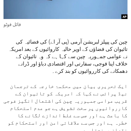
ENVIRONMENT AND HEALTH
IDEALS AND INSTITUTIONS
فائل فوٹو
چین کی پیپلز لبریشن آرمی (پی آر اے) کی فضائیہ کی
تائیوان کی فضاؤں کے اوپر حالیہ کاروائیوں کے بعد امریکہ
نے عوامی جمہوریہ چین سے کہا ہے کہ وہ تائیوان کے
خلاف اپنا فوجی، سفارتی اور اقتصادی دباؤ اور ڈرانے
دھمکانے کی کارروائیوں کو بند کرے۔
ایک تحریری بیان میں محکمۂ خارجہ کے ترجمان
نیڈ پرائس نے کہا کہ امریکہ کو تائیوان کے
قریب عوامی جمہوریہ چین کی اشتعال انگیز فوجی
کارروائیوں پر سخت تشویش ہے جو عدم استحکام
کا باعث ہے اور جس سے غلط اندازے لگانے کا
خطرہ ہے اور جس سے علاقائی امن اور استحکام کو
نقصان پہنچتا ہے۔