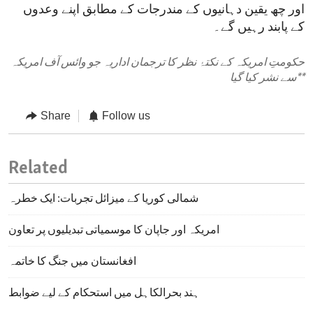
اور چھ یقین دہانیوں کے مندرجات کے مطابق اپنے وعدوں
کے پابند رہیں گے۔
حکومتِ امریکہ کے نکتۂ نظر کا ترجمان اداریہ جو وائس آف امریکہ
**
سے نشر کیا گیا
Share
Follow us
Related
شمالی کوریا کے میزائل تجربات: ایک خطرہ
امریکہ اور جاپان کا موسمیاتی تبدیلیوں پر تعاون
افغانستان میں جنگ کا خاتمہ
ہند بحرالکاہل میں استحکام کے لیے ضوابط