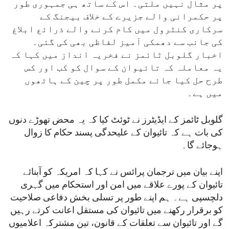
پر مثال نہیں ملتی۔ اس کے ساتھ ہی جمہوری طور
پر حکمرانی والے جزیرے کے خلاف بیجنگ کے
سرکاری کنٹرول میں کام کرنے والے ذرائع ابلاغ
کی جانب سے دھمکی آمیز لفاظی بھی کی گئی۔
اخبار گلوبل ٹائمز نے فخریہ انداز میں کہا کہ
یہ معاملہ کہ تائیوان کے سوال کو کب اور کس
طرح حل کیا جائے مکمل طور پر چین کے ہاتھوں
میں ہے۔
گلوبل ٹائمز کے ایڈیٹرز نے ٹوئٹ کیا کہ یہ محض تھوڑے دنوں
کی بات ہے کہ تائیوان کے علیحدگی پسند حکام کا زوال
ہوجائے گا۔
اپنے بیان میں ترجمان پرائس نے کہا کہ امریکہ کو آبنائے
تائیوان کے پورے علاقے میں امن اور استحکام میں گہری
دلچسپی ہے۔ ہم اپنے طور پر تسلی بخش دفاعی صلاحیت
کو برقرار رکھنے میں تائیوان کی مستقل اعانت کرتے رہیں
گے اور تائیوان سے تعلقات کے قانون، تین مشترکہ اعلامیوں