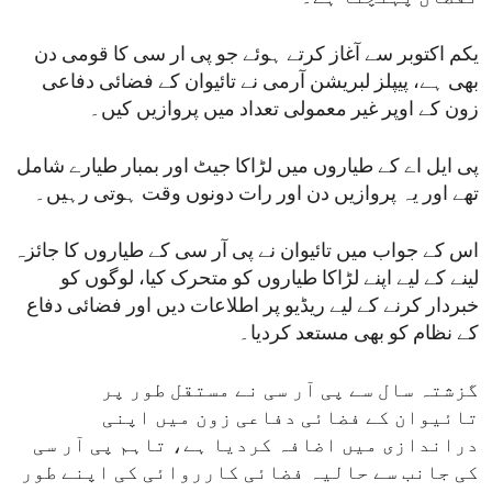
یکم اکتوبر سے آغاز کرتے ہوئے جو پی ار سی کا قومی دن
بھی ہے، پیپلز لبریشن آرمی نے تائیوان کے فضائی دفاعی
زون کے اوپر غیر معمولی تعداد میں پروازیں کیں۔
پی ایل اے کے طیاروں میں لڑاکا جیٹ اور بمبار طیارے شامل
تھے اور یہ پروازیں دن اور رات دونوں وقت ہوتی رہیں۔
اس کے جواب میں تائیوان نے پی آر سی کے طیاروں کا جائزہ
لینے کے لیے اپنے لڑاکا طیاروں کو متحرک کیا، لوگوں کو
خبردار کرنے کے لیے ریڈیو پر اطلاعات دیں اور فضائی دفاع
کے نظام کو بھی مستعد کردیا۔
گزشتہ سال سے پی آر سی نے مستقل طور پر
تائیوان کے فضائی دفاعی زون میں اپنی
دراندازی میں اضافہ کردیا ہے، تاہم پی آر سی
کی جانب سے حالیہ فضائی کارروائی کی اپنے طور