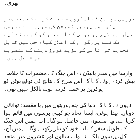
بھری۔
یورپی یونین کے لیڈروں سے بات کرنے کے بعد صدر
بائیڈن اور یورپی کمیشن کی سربراہ نے روسی
تیل اور گیس پر یورپ کے انحصار کو کم کرنے لیے
ایک نئے پروگرام کا اعلان کیا، جس میں قابلِ
تجدید توانائی کو مزید فروغ دینے کے منصوبے
بھی شامل ہیں۔
وارسا میں صدر بائیڈن نے اس جنگ کے مضمرات کا خلاصہ
پیش کرتے ہوئے کہا کہ اس طرح کے نتائج کی توقع پوٹن کو
یوکرین پر حملہ کرتے ہوئے بالکل نہیں تھی۔
انہوں نے کہا کہ دنیا کی جمہوریتوں میں با مقصدد توانائی
دوبارہ پیدا ہوئی، ایسا اتحاد جو کبھی برسوں میں قائم ہوا
کرتا ہے، وہ مہینوں میں حاصل ہو گیا۔ اب ہمیں اس جنگ
کے طویل سفر کے لیے خود کو تیار رکھنا ہوگا۔ ہمیں آج،
کل، پرسوں بلکہ آنے والے سالوں اور عشروں میں متحد