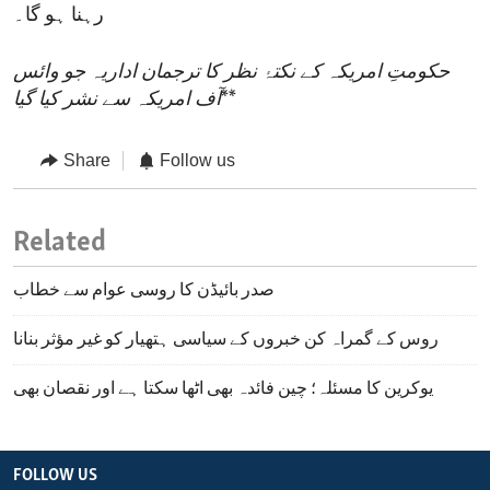
رہنا ہو گا۔
حکومتِ امریکہ کے نکتۂ نظر کا ترجمان اداریہ جو وائس
**
آف امریکہ سے نشر کیا گیا
Share
Follow us
Related
صدر بائیڈن کا روسی عوام سے خطاب
روس کے گمراہ کن خبروں کے سیاسی ہتھیار کو غیر مؤثر بنانا
یوکرین کا مسئلہ؛ چین فائدہ بھی اٹھا سکتا ہے اور نقصان بھی
FOLLOW US