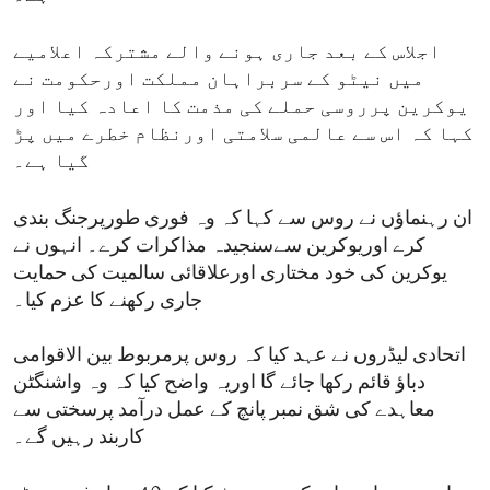
اجلاس کے بعد جاری ہونے والے مشترکہ اعلامیے
میں نیٹو کے سربراہان مملکت اورحکومت نے
یوکرین پرروسی حملے کی مذمت کا اعادہ کیا اور
کہا کہ اس سے عالمی سلامتی اورنظام خطرے میں پڑ
گیا ہے۔
ان رہنماؤں نے روس سے کہا کہ وہ فوری طورپرجنگ بندی
کرے اوریوکرین سےسنجیدہ مذاکرات کرے۔ انہوں نے
یوکرین کی خود مختاری اورعلاقائی سالمیت کی حمایت
جاری رکھنے کا عزم کیا۔
اتحادی لیڈروں نے عہد کیا کہ روس پرمربوط بین الاقوامی
دباؤ قائم رکھا جائے گا اوریہ واضح کیا کہ وہ واشنگٹن
معاہدے کی شق نمبر پانچ کے عمل درآمد پرسختی سے
کاربند رہیں گے۔