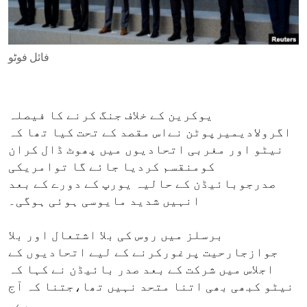
ENVIRONMENT AND HEALTH
IDEALS AND INSTITUTIONS
فائل فوٹو
یوکرین کے خلاف جنگ کرنے کا فیصلہ
اگرولادیمیرپوٹن نےاس مقصد کے تحت کیا تھا کہ
نیٹو اور مغربی اتحادیوں میں پھوٹ ڈال کران
کومنقسم کردیا جائے گا توامریکی
صدرجوبائیڈن کے حالیہ یورپ کے دورے کے بعد
انہیں شدید مایوسی ہوئی ہوگی۔
برسلز میں روس کی بلا اشتعال اور بلا
جوازجارحیت پرغورکرنے کے لیے اتحادیوں کے
اجلاس میں شرکت کے بعد صدر بائیڈن نے کہا کہ
نیٹو کبھی بھی اتنا متحد نہیں تھا،جتنا کہ آج
ہے۔