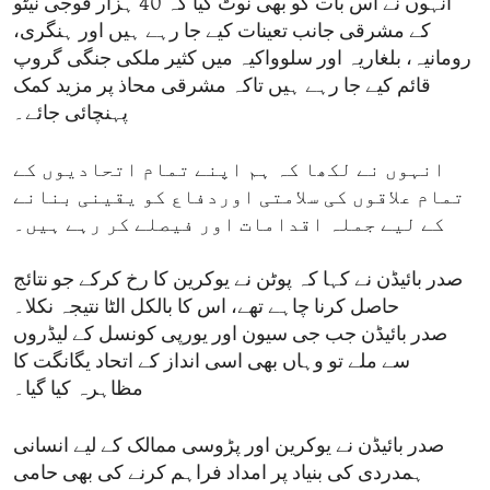
انہوں نے اس بات کو بھی نوٹ کیا کہ 40 ہزار فوجی نیٹو
کے مشرقی جانب تعینات کیے جا رہے ہیں اور ہنگری،
رومانیہ، بلغاریہ اور سلوواکیہ میں کثیر ملکی جنگی گروپ
قائم کیے جا رہے ہیں تاکہ مشرقی محاذ پر مزید کمک
پہنچائی جائے۔
انہوں نے لکھا کہ ہم اپنے تمام اتحادیوں کے
تمام علاقوں کی سلامتی اوردفاع کو یقینی بنانے
کے لیے جملہ اقدامات اور فیصلے کر رہے ہیں۔
صدر بائیڈن نے کہا کہ پوٹن نے یوکرین کا رخ کرکے جو نتائج
حاصل کرنا چاہے تھے، اس کا بالکل الٹا نتیجہ نکلا۔
صدر بائیڈن جب جی سیون اور یورپی کونسل کے لیڈروں
سے ملے تو وہاں بھی اسی انداز کے اتحاد یگانگت کا
مظاہرہ کیا گیا۔
صدر بائیڈن نے یوکرین اور پڑوسی ممالک کے لیے انسانی
ہمدردی کی بنیاد پر امداد فراہم کرنے کی بھی حامی