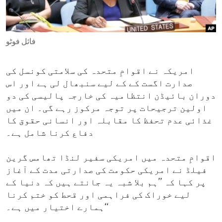
ENVIRONMENT AND HEALTH
IDEALS AND INSTITUTIONS
فائل فوٹو
امریکہ نے اقوامِ متحدہ کی سلامتی کونسل کی
صدارت اگست کے کے لیے سنبھال لی ہے اور اس
دوران بائیڈن انتظامیہ کی خارجہ پالیسی کی دو
اولین ترجیحات پر توجہ مرکوز رہے گی۔ ان میں
غذائی عدم تحفظ کا مقابلہ اور انسانی حقوق کا
دفاع کرنا شامل ہے۔
اقوامِ متحدہ میں امریکی سفیر لنڈا تھامس گرین
فیلڈ نے امریکی حکومت کی صدارتی مدت کے آغاز
پر کہا کہ ’’ہم بلا شبہ یہ جانتے ہیں کہ دنیا کے
لیے خوراک کی فراہمی اور قحط کو ختم کرنا
ہمارے اختیار میں ہے۔‘‘