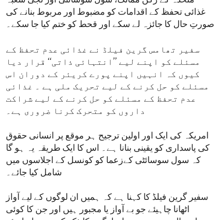
متحدہ کے رکن ممالک، سول سوسائٹی اور نجی شعبہ
غذائی تحفظ کے اقدامات کو مضبوط اور مربوط بنانے کی
صورتِ حال کا جائزہ لے سکے اور قحط کو ختم کیا جا سکے۔
سفیر تھامس گرین فیلڈ نے غذائی عدم تحفظ کے
مسئلے کو اپنے لیے ’’انتہائی ذاتی‘‘ قرار دیا
کیوں کہ انہیں اپنے پورے کریئر کے دوران اس
مسئلے کو حل کرنے کے لیے تحریک ملی ہے ۔ غذائی
عدم تحفظ کے مسئلے کو حل کرنے کے لیے شراکت
داروں کو متحرک کرنا ضروری ہے۔
امریکہ کی ایک اور اولین ترجیح ہر موقع پر انسانی حقوق
کی پاسداری کو یقینی بنانا ہے۔ اس کا ایک طریقہ یہ ہو گا
کہ سول سوسائٹی کےزعما کو کونسل کے اجلاسوں میں
شامل کیا جائے۔
سفیر گرین فیلڈ کا کہنا ہے کہ ہمیں ان لوگوں کے لیے آواز
اٹھانا چاہیئے جو بے آواز یا مجبور ہیں اور جن کا کوئی