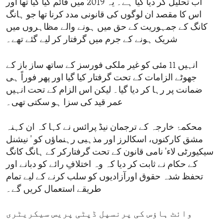
اب تحلیل کر دیا گیا ہے۔ یہ 2019 میں قائم کیا گیا تھا اور
اس کا مقصد ان لوگوں کی قانونی مدد کرنا تھا جو ہانگ
کانگ کے جمہوریت کے حق میں ہونے والے مظاہروں میں
شریک ہونے کے جرم میں گرفتار کر لیے گئے تھے۔
انہیں 11 مئی کو غیر ملکی فورسز کے ساتھ ساز باز کے
جھوٹے الزامات کے تحت گرفتار کیا گیا اور پھر فوراً ہی
ضمانت پر رہا کر دیا گیا۔ لیکن اس الزام کے تحت انہیں
عمر قید کی سزا ہو سکتی تھی۔
محکمۂ خارجہ کے ترجمان نیڈ پرائس نے کہا کہ ان کہنہ
مشق کارکنوں، اسکالرز اور مذہبی رہنماؤں کو ' نیشنل
سیکیورٹی لاء' نامی قانون کے تحت گرفتارکر کے ہانگ کانگ
کے حکام نے ثابت کر دیا کہ وہ اختلافِ رائے کو دبانے اور
تحفظ شدہ حقوق اورآزادیوں کو سلب کرنے کے لیے تمام
طریقے استعمال کریں گے۔
وائٹ ہاؤس کی پرنسپل ڈپٹی پریس سیکریٹری