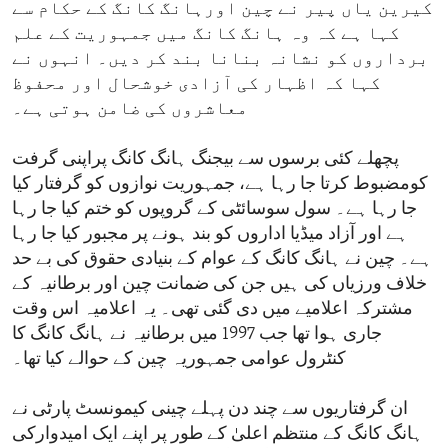
کیرین یاں پیر نے چین اورہانگ کانگ کے حکام سے
کہا ہے کہ وہ ہانگ کانگ میں جمہوریت کے علم
برداروں کو نشانہ بنانا بند کر دیں۔ انہوں نے
کہا کہ اظہار کی آزادی خوشحال اور محفوظ
معاشروں کی ضامن ہوتی ہے۔
پچھلے کئی برسوں سے بیجنگ ہانگ کانگ پراپنی گرفت
کومضبوط کرتا جا رہا ہے، جمہوریت نوازوں کو گرفتار کیا
جا رہا ہے۔ سول سوسائٹی کے گروپوں کو ختم کیا جا رہا
ہے اور آزاد میڈیا اداروں کو بند ہونے پر مجبور کیا جا رہا
ہے۔ چین نے ہانگ کانگ کے عوام کے بنیادی حقوق کی بے حد
خلاف ورزیاں کی ہیں جن کی ضمانت چین اور برطانیہ کے
مشترکہ اعلامیے میں دی گئی تھی۔ یہ اعلامیہ اس وقت
جاری ہوا تھا جب 1997 میں برطانیہ نے ہانگ کانگ کا
کنٹرول عوامی جمہوریہ چین کے حوالے کیا تھا۔
ان گرفتاریوں سے چند دن پہلے چینی کیمونسٹ پارٹی نے
ہانگ کانگ کے منتظم اعلیٰ کے طور پر اپنے ایک امیدوارکی