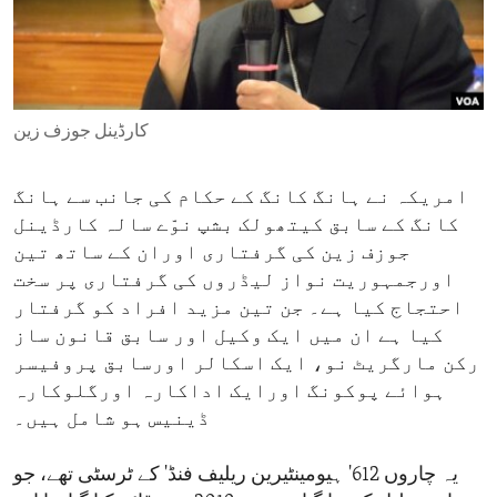
ENVIRONMENT AND HEALTH
IDEALS AND INSTITUTIONS
کارڈینل جوزف زین
امریکہ نے ہانگ کانگ کے حکام کی جانب سے ہانگ
کانگ کے سابق کیتھولک بشپ نوّے سالہ کارڈینل
جوزف زین کی گرفتاری اوران کے ساتھ تین
اورجمہوریت نواز لیڈروں کی گرفتاری پر سخت
احتجاج کیا ہے۔ جن تین مزید افراد کو گرفتار
کیا ہے ان میں ایک وکیل اور سابق قانون ساز
رکن مارگریٹ نو، ایک اسکالر اورسابق پروفیسر
ہوائے پوکونگ اورایک اداکارہ اورگلوکارہ
ڈینیس ہو شامل ہیں۔
یہ چاروں 612' ہیومینٹیرین ریلیف فنڈ' کے ٹرسٹی تھے، جو