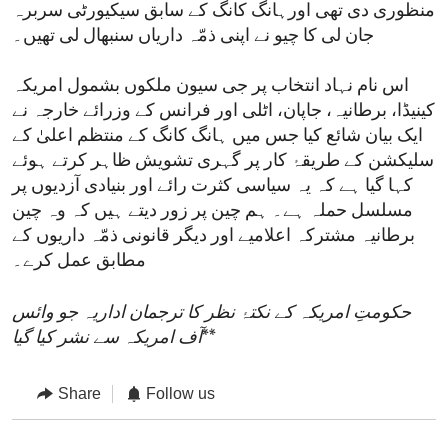
منظوری دی تھی اورہانگ کانگ کے سابق سیکیورٹی سربرہ
جان لی کا چیو نے اپنی ذمّہ داریاں سنبھال لی تھیں۔
اس نام نہاد انتخاب پر جی سیون ملکوں بشمول امریکہ
کینیڈا، برطانیہ، جاپان، اٹلی اور فرانس کے وزرائے خارجہ نے
ایک بیان شائع کیا جس میں ہانگ کانگ کے منتظم اعلیٰ کے
سلیکشن کے طریقۂ کار پر گہری تشویش ظاہر کرتے ہوئے
کہا گیا ہے کہ یہ سیاسی کثرت رائے اور بنیادی آزدیوں پر
مسلسل حملہ ہے۔ ہم چین پر زور دیتے ہیں کہ وہ چین
برطانیہ مشترکہ اعلامیے اور دیگر قانونی ذمّہ داریوں کے
مطابق عمل کرے۔
حکومتِ امریکہ کے نکتۂ نظر کا ترجمان اداریہ جو وائس
**
آف امریکہ سے نشر کیا گیا
Share
Follow us