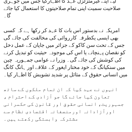
لیے اپنے غیرمتزلزل عہد کا اظہارکیا جس میں جوہری
صلاحیت سمیت اپنی تمام صلاحیتوں کا استعمال کیا جائے
گا۔
امریکہ نے بدستور اس بات کا عہد کر رکھا ہے کہ کسی
بھی ایسی یکطرفہ کارروائی کی مخالفت کی جائے گی
جس کے تحت سن کاکو کے جزائر میں جاپان کے عمل دخل
کو نقصان پہنچانے یا اس کی موجودہ حیثیت کو تبدیل کرنے
کی کوشش کی جائے گی۔ وزرا نے عوامی جمہوریہ چین
میں سنکیانگ کے خود مختار ایغور کے علاقے اور ہانگ کانگ
میں انسانی حقوق کے مثائل پر شدید تشویش کا اظہار کیا۔
انہوں نے عہد کیا کہ ان تمام ملکوں کے ساتھ
تعاون کیا جائے گا جو آزادی کے احترام ،
جمہوریت، انسانی حقوق اور قانون کی حکمرانی
اورآزادانہ اورمنصفانہ اقتصادی نظام سے
مشترکہ وابستگی رکھتے ہیں۔