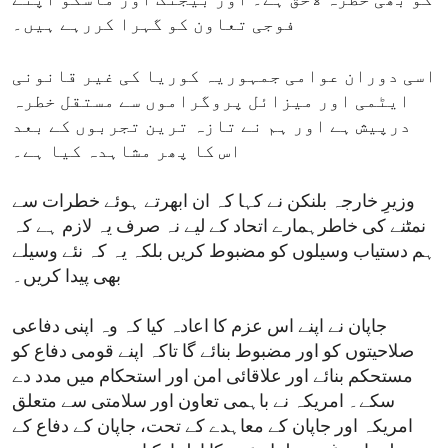
کو بھی خطرہ لاحق ہے۔ اور بیجنگ اور ماسکو اپنے
فوجی تعاون کو گہرا کررہے ہیں۔
اسی دوران عوامی جمہوریہ کوریا کی غیر قانونی
ایٹمی اور میزائل پروگراموں سے مستقل خطرہ
درپیش ہے اور ہم نے تازہ ترین تجربوں کے بعد
اس کا پھر مشاہدہ کیا ہے۔
وزیرِ خارجہ بلنکن نے کہا کہ ان ابھرتے ہوئے خطرات سے
نمٹنے کی خاطرہمارے اتحاد کے لیے نہ صرف یہ لازم ہے کہ
ہم دستیاب وسیلوں کو مضبوط کریں بلکہ یہ کہ نئے وسیلے
بھی پیدا کریں۔
جاپان نے اپنے اس عزم کا اعادہ کیا کہ وہ اپنی دفاعی
صلاحیتوں کو اور مضبوط بنائے گا تاکہ اپنے قومی دفاع کو
مستحکم بنائے اور علاقائی امن اور استحکام میں مدد دے
سکے۔ امریکہ نے باہمی تعاون اور سلامتی سے متعلق
امریکہ اور جاپان کے معاہدے کے تحت، جاپان کے دفاع کے