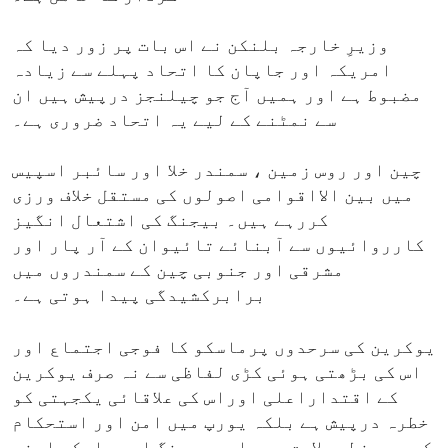
وزیرِ خارجہ بلنکن نے اس بات پر زور دیا کہ
امریکہ اور جاپان کا اتحاد پہلے سے زیادہ
مضبوط ہے اور ہمیں آج جو چیلنجز درپیش ہیں ان
سے نمٹنے کے لیے یہ اتحاد ضروری ہے۔
چین اور روس زمین ، سمندر خلا اور سائبر اسپیس
میں بین الااقوامی اصولوں کی مستقل خلاف ورزی
کررہے ہیں۔ بیجنگ کی اشتعال انگیز
کارروائیوں سے آبنائے تائیوان کے آر پار اور
مشرقی اور جنوبی چین کے سمندروں میں
برابرکشیدگی پیدا ہوتی ہے۔
یوکرین کی سرحدوں پرماسکو کا فوجی اجتماع اور
اس کی بڑھتی ہوئی کڑی لفاظی سے نہ صرف یوکرین
کے اقتداراعلی اوراس کی علاقائی یکجہتی کو
خطرہ درپیش ہے بلکہ یورپ میں امن اور استحکام