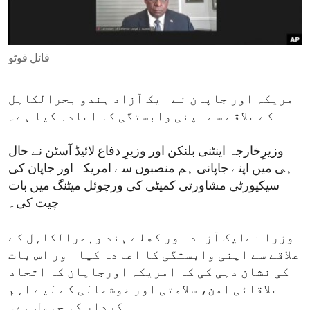
ENVIRONMENT AND HEALTH
IDEALS AND INSTITUTIONS
فائل فوٹو
امریکہ اور جاپان نے ایک آزاد ہندو بحرالکاہل
کے علاقے سے اپنی وابستگی کا اعادہ کیا ہے۔
وزیرِخارجہ اینٹنی بلنکن اور وزیرِ دفاع لائیڈ آسٹن نے حال
ہی میں اپنے جاپانی ہم منصبوں سے امریکہ اور جاپان کی
سیکیورٹی مشاورتی کمیٹی کی ورچوئل میٹنگ میں بات
چیت کی۔
وزرا نےایک آزاد اور کھلے ہند وبحرالکاہل کے
علاقے سے اپنی وابستگی کا اعادہ کیا اور اس بات
کی نشان دہی کی کہ امریکہ اورجاپان کا اتحاد
علاقائی امن، سلامتی اور خوشحالی کے لیے اہم
کردار کا حامل ہے۔