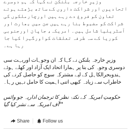
وزیرِ خارجہ بلنکن نے کہا کہ ہم دوسرے
اتحادیوں اور شراکت داروں کے ساتھ بڑھتے ہوئے
تعاون کو فروغ دے رہے ہیں اورچارملکوں کی
شراکت کو مضبوط بنا رہے ہیں جن میں بھارت اور
آسٹریلیا شامل ہیں۔ امریکہ، جاپان اورجنوبی
کوریا کے سہ طرفہ تعلقات کواورگہرا کیا جا
رہا ہے۔
وزیرِ خارجہ بلنکن نے کہا کہ ان وجوہات اوربہت سی
دوسری وجوہ کی بنا پر ہمارا اتحاد ایک آزاد اور کھلے ہوئے
ہندوبحرالکاہل کے لیے مشترکہ سوچ کو حاصل کرنے کی
خاطراب سے زیادہ کبھی اتنی اہمیت کا حامل نہیں رہا۔
حکومتِ امریکہ کے نکتۂ نظر کا ترجمان اداریہ جو وائس
**
آف امریکہ سے نشر کیا گیا
Share
Follow us