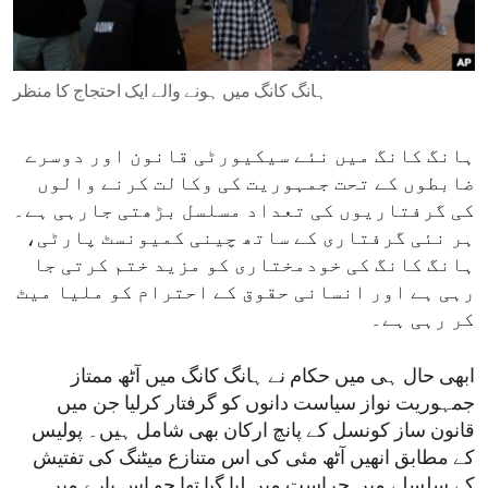
ENVIRONMENT AND HEALTH
IDEALS AND INSTITUTIONS
ہانگ کانگ میں ہونے والے ایک احتجاج کا منظر
ہانگ کانگ میں نئے سیکیورٹی قانون اور دوسرے
ضابطوں کے تحت جمہوریت کی وکالت کرنے والوں
کی گرفتاریوں کی تعداد مسلسل بڑھتی جارہی ہے۔
ہر نئی گرفتاری کے ساتھ چینی کمیونسٹ پارٹی،
ہانگ کانگ کی خودمختاری کو مزید ختم کرتی جا
رہی ہے اور انسانی حقوق کے احترام کو ملیا میٹ
کر رہی ہے۔
ابھی حال ہی میں حکام نے ہانگ کانگ میں آٹھ ممتاز
جمہوریت نواز سیاست دانوں کو گرفتار کرلیا جن میں
قانون ساز کونسل کے پانچ ارکان بھی شامل ہیں۔ پولیس
کے مطابق انھیں آٹھ مئی کی اس متنازع میٹنگ کی تفتیش
کے سلسلے میں حراست میں لیا گیا تھا جو اس بارے میں