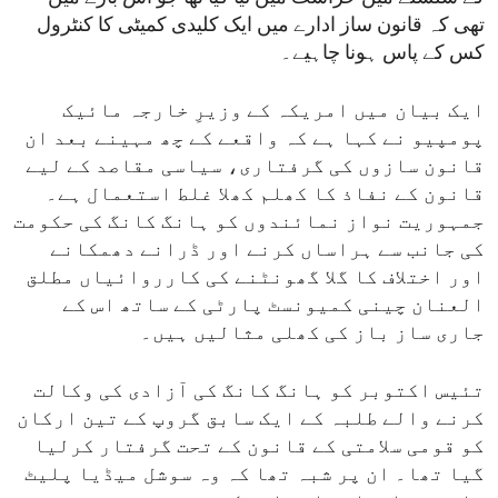
تھی کہ قانون ساز ادارے میں ایک کلیدی کمیٹی کا کنٹرول
کس کے پاس ہونا چاہیے۔
ایک بیان میں امریکہ کے وزیرِ خارجہ مائیک
پومپیو نے کہا ہے کہ واقعے کے چھ مہینے بعد ان
قانون سازوں کی گرفتاری، سیاسی مقاصد کے لیے
قانون کے نفاذ کا کھلم کھلا غلط استعمال ہے۔
جمہوریت نواز نمائندوں کو ہانگ کانگ کی حکومت
کی جانب سے ہراساں کرنے اور ڈرانے دھمکانے
اور اختلاف کا گلا گھونٹنے کی کارروائیاں مطلق
العنان چینی کمیونسٹ پارٹی کے ساتھ اس کے
جاری ساز باز کی کھلی مثالیں ہیں۔
تئیس اکتوبر کو ہانگ کانگ کی آزادی کی وکالت
کرنے والے طلبہ کے ایک سابق گروپ کے تین ارکان
کو قومی سلامتی کے قانون کے تحت گرفتار کرلیا
گیا تھا۔ ان پر شبہ تھا کہ وہ سوشل میڈیا پلیٹ