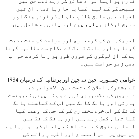
فارم پر ایسا مواد شائع کر رہے تھے جن میں
علیحدگی کے لیے اکسایا جا رہا تھا۔ ان تین
افراد میں سابق طالبِ علم لیڈر ٹونی چنگ اور
سابق ارکان ویلیم چین اور یانی ہو شامل ہیں۔
امریکہ ان کی گرفتاری اور حراست کی سخت مذمت
کرتا ہے اور ہانگ کانگ کے حکام سے مطالبہ کرتا
ہے کہ ان لوگوں کو فوری طور پر رہا کردے جو اب
بھی زیرِ حراست ہیں۔
عوامی جمہوریہ چین نے چین اور برطانیہ کے درمیان 1984
کے مشترکہ اعلان کے تحت بین الاقوامی ذمہ
داریوں کی خلاف ورزی کی ہے جب کہ چینی کمیونسٹ
پارٹی اور ہانگ کانگ میں اس کے گماشتے ہانگ
کانگ کی اس خودمختاری کو کہ جس کا وعدہ کیا
گیا تھا، کچل رہے ہیں اور ہانگ کانگ میں
انسانی حقوق کے احترام کو پامال کیا جارہا ہے
جن میں پر امن اجتماع اور اظہارِ رائے کی