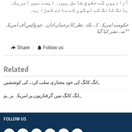
آزادیوں کے حقوق شامل ہیں۔ ایسے میں امریکہ
ہانگ کانگ کے لوگوں کے ساتھ کھڑا ہے۔
حکومتِ امریکہ کے نکتۂ نظر کا ترجمان اداریہ جو وائس آف امریکہ
**
سے نشر کیا گیا
Share
Follow us
Related
ہانگ کانگ کی خود مختاری سلب کرنے کی کوششیں
ہانگ کانگ میں گرفتاریوں پر امریکہ برہم
FOLLOW US